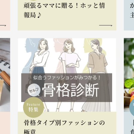
頑張るママに贈る！ホッと情
報局♪
Feature
特集
骨格タイプ別ファッションの
L
極意