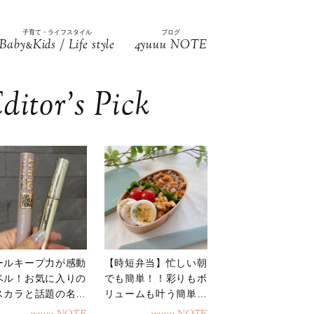
子育て・ライフスタイル
ブログ
Baby
Kids / Life style
4yuuu NOTE
&
ditor’s Pick
ールキープ力が感動
【時短弁当】忙しい朝
ベル！お気に入りの
でも簡単！！彩りもボ
スカラと話題の名品
リュームも叶う簡単そ
地
ぼろ弁当！