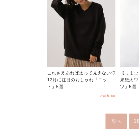
これさえあれば太って見えない♡
【しまむ
12月に注目のおしゃれ「ニッ
果絶大♡
ト」5選
ツ」5選
Fashion
前へ
1