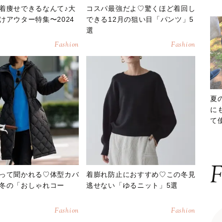
着痩せできるなんて♪大
コスパ最強だよ♡驚くほど着回し
けアウター特集〜2024
できる12月の狙い目「パンツ」5
選
Fashion
Fashion
夏
に
て
ッ
F
って聞かれる♡体型カバ
着膨れ防止におすすめ♡この冬見
冬の「おしゃれコー
逃せない「ゆるニット」5選
Fashion
Fashion