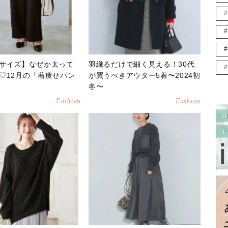
サイズ】なぜか太って
羽織るだけで細く見える！30代
♡12月の「着痩せパン
が買うべきアウター5着〜2024初
冬〜
Fashion
Fashion