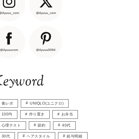
@4yuuu_com
@4yuuu_com
@4yuuucom
@4yuuu0084
eyword
食レポ
UNIQLO(ユニクロ)
100均
作り置き
お弁当
心理テスト
節約
40代
30代
ヘアスタイル
給与明細