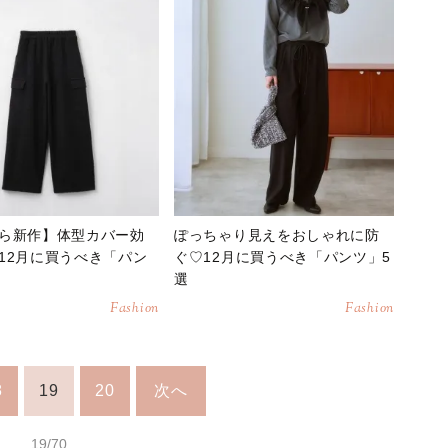
ら新作】体型カバー効
ぽっちゃり見えをおしゃれに防
12月に買うべき「パン
ぐ♡12月に買うべき「パンツ」5
選
Fashion
Fashion
8
19
20
次へ
19/70