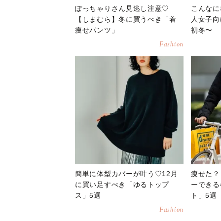
ぽっちゃりさん見逃し注意♡
こんなに
【しまむら】冬に買うべき「着
人女子向
痩せパンツ」
初冬〜
Fashion
簡単に体型カバーが叶う♡12月
痩せた？
に買い足すべき「ゆるトップ
ーできる
ス」5選
ト」5選
Fashion