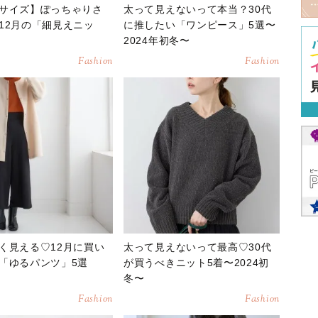
サイズ】ぽっちゃりさ
太って見えないって本当？30代
12月の「細見えニッ
に推したい「ワンピース」5選〜
2024年初冬〜
Fashion
Fashion
く見える♡12月に買い
太って見えないって最高♡30代
「ゆるパンツ」5選
が買うべきニット5着〜2024初
冬〜
Fashion
Fashion