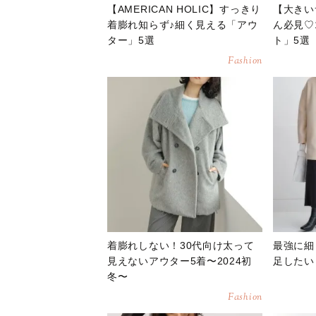
【AMERICAN HOLIC】すっきり
【大きい
着膨れ知らず♪細く見える「アウ
ん必見♡
ター」5選
ト」5選
Fashion
着膨れしない！30代向け太って
最強に細
見えないアウター5着〜2024初
足したい
冬〜
Fashion