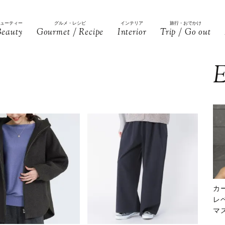
ビューティー
グルメ・レシピ
インテリア
旅行・おでかけ
Beauty
Gourmet / Recipe
Interior
Trip / Go out
E
カ
レ
マ
下