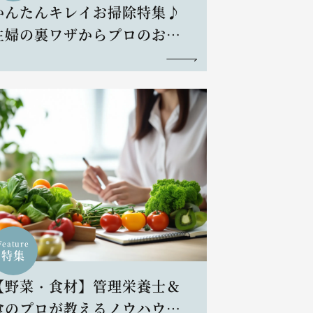
かんたんキレイお掃除特集♪
主婦の裏ワザからプロのお掃
除術まで
Feature
特集
【野菜・食材】管理栄養士＆
食のプロが教えるノウハウと