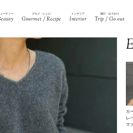
ビューティー
グルメ・レシピ
インテリア
旅行・おでかけ
Beauty
Gourmet / Recipe
Interior
Trip / Go out
E
カ
レ
マ
下