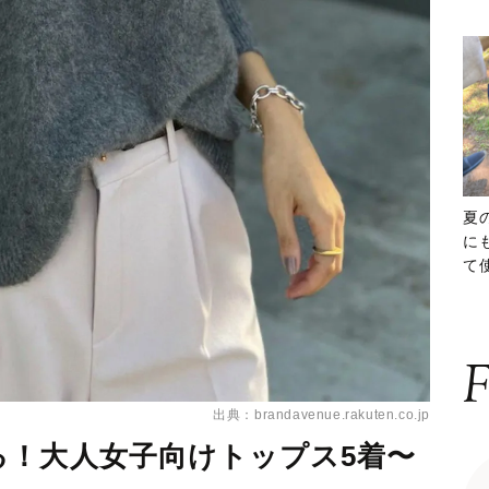
夏
に
て
ッ
F
出典：brandavenue.rakuten.co.jp
る！大人女子向けトップス5着〜