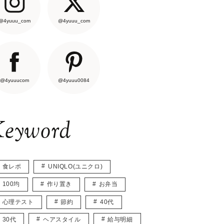
@4yuuu_com
@4yuuu_com
@4yuuucom
@4yuuu0084
eyword
食レポ
UNIQLO(ユニクロ)
100均
作り置き
お弁当
心理テスト
節約
40代
30代
ヘアスタイル
給与明細