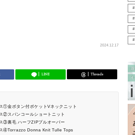
2024.12.17
k
LINE
Threads
プス①金ボタン付ポケットVネックニット
プス②スパンコールショートニット
ス③裏毛 ハーフZIPプルオーバー
zzo Donna Knit Tulle Tops