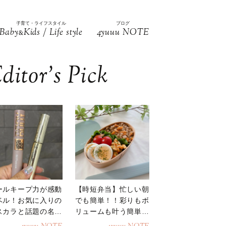
子育て・ライフスタイル
ブログ
Baby
Kids / Life style
4yuuu NOTE
&
ditor’s Pick
ールキープ力が感動
【時短弁当】忙しい朝
ベル！お気に入りの
でも簡単！！彩りもボ
スカラと話題の名品
リュームも叶う簡単そ
地
ぼろ弁当！