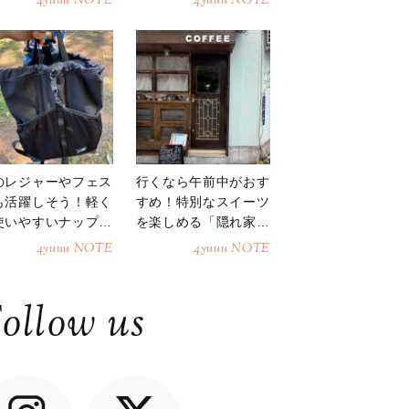
4yuuu NOTE
4yuuu NOTE
のレジャーやフェス
行くなら午前中がおす
も活躍しそう！軽く
すめ！特別なスイーツ
使いやすいナップサ
を楽しめる「隠れ家カ
ク
フェ」
4yuuu NOTE
4yuuu NOTE
ollow us