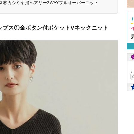
プス⑤カシミヤ混ヘアリー2WAYプルオーバーニット
トップス①金ボタン付ポケットVネックニット