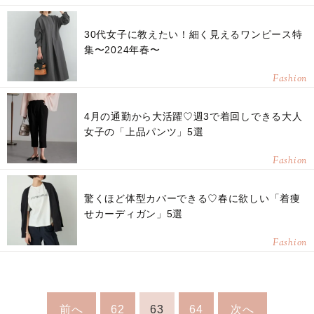
30代女子に教えたい！細く見えるワンピース特
集〜2024年春〜
Fashion
4月の通勤から大活躍♡週3で着回しできる大人
女子の「上品パンツ」5選
Fashion
驚くほど体型カバーできる♡春に欲しい「着痩
せカーディガン」5選
Fashion
前へ
62
63
64
次へ