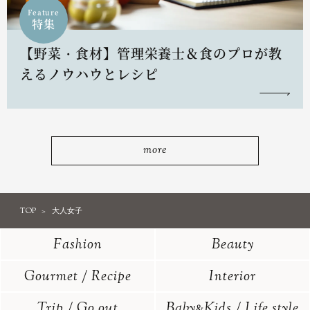
Feature
特集
【野菜・食材】管理栄養士＆食のプロが教
えるノウハウとレシピ
more
TOP
大人女子
Fashion
Beauty
Gourmet / Recipe
Interior
Trip / Go out
Baby
Kids / Life style
&