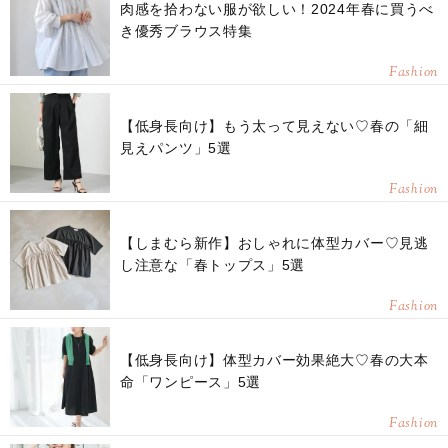
肉感を拾わない服が欲しい！2024年春に買うべ
き優秀ブラウス特集
Fashion
【低身長向け】もう太って見えない♡春の「細
見えパンツ」5選
Fashion
【しまむら新作】おしゃれに体型カバー♡見逃
し注意な「春トップス」5選
Fashion
【低身長向け】体型カバー効果絶大♡春の大本
命「ワンピース」5選
Fashion