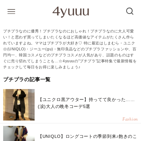
プチプラなのに優秀！プチプラなのにおしゃれ！プチプラなのに大人可愛
い！と思わず買ってしまいたくなるほど高価値なアイテムがたくさん作ら
れていますよね。ママはプチプラが大好き♡ 特に最近はしまむら・ユニク
ロ(UNIQLO)・ジーユー(gu)・無印良品などのプチプラファッションや、百
円均一、韓国コスメなどのプチプラコスメが人気があり、話題のものはす
ぐに売り切れてしまうことも…☆4yuuuの”プチプラ”記事特集で最新情報を
チェックして毎日をお得に楽しみましょう♪
プチプラの記事一覧
【ユニクロ黒アウター】持ってて良かった……
(涙)大人の晩冬コーデ5選
Fashion
【UNIQLO】ロングコートの季節到来♪飽きのこ