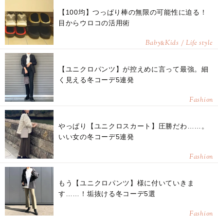
【100均】つっぱり棒の無限の可能性に迫る！
目からウロコの活用術
Baby
Kids / Life style
&
【ユニクロパンツ】が控えめに言って最強。細
く見える冬コーデ5連発
Fashion
やっぱり【ユニクロスカート】圧勝だわ……。
いい女の冬コーデ5連発
Fashion
もう【ユニクロパンツ】様に付いていきま
す……！垢抜ける冬コーデ5選
Fashion