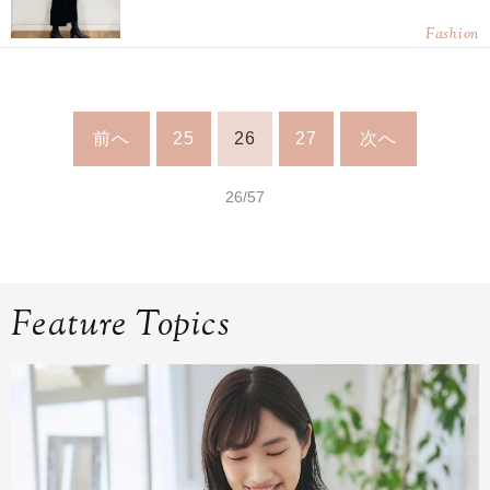
Fashion
前へ
25
26
27
次へ
26/57
Feature Topics