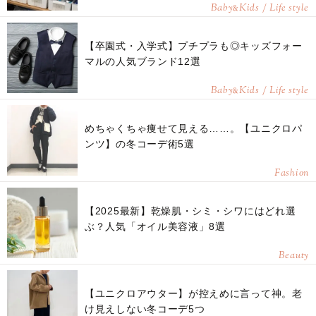
Baby
Kids / Life style
&
【卒園式・入学式】プチプラも◎キッズフォー
マルの人気ブランド12選
Baby
Kids / Life style
&
めちゃくちゃ痩せて見える……。【ユニクロパ
ンツ】の冬コーデ術5選
Fashion
【2025最新】乾燥肌・シミ・シワにはどれ選
ぶ？人気「オイル美容液」8選
Beauty
【ユニクロアウター】が控えめに言って神。老
け見えしない冬コーデ5つ