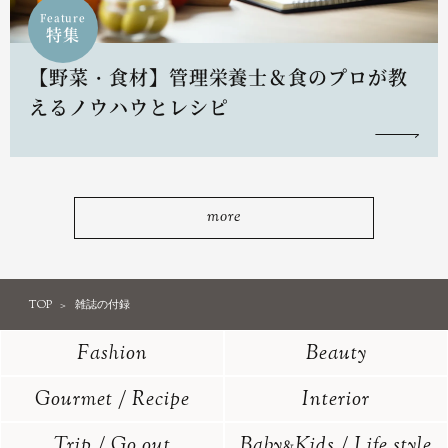
Feature
特集
【野菜・食材】管理栄養士＆食のプロが教
えるノウハウとレシピ
more
TOP
雑誌の付録
Fashion
Beauty
Gourmet / Recipe
Interior
Trip / Go out
Baby
Kids / Life style
&