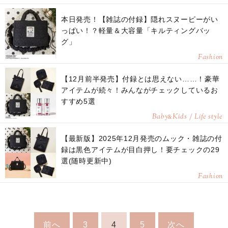
本日発売！【雑誌の付録】隠れスヌーピーがい
っぱい！？軽量＆大容量「キルティングバッ
グ」
Fashion
【12月前半発売】付録とは思えない……！豪華
アイテムが続々！みんながチェックしているお
すすめ5選
Baby
Kids / Life style
&
【最新版】2025年12月発売のムック・雑誌の付
録は黒色アイテムが目白押し！要チェックの29
選(随時更新中)
Fashion
前へ
3
4
5
次へ