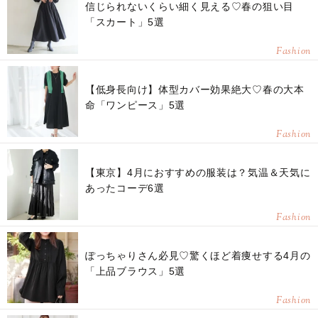
信じられないくらい細く見える♡春の狙い目
「スカート」5選
Fashion
【低身長向け】体型カバー効果絶大♡春の大本
命「ワンピース」5選
Fashion
【東京】4月におすすめの服装は？気温＆天気に
あったコーデ6選
Fashion
ぽっちゃりさん必見♡驚くほど着痩せする4月の
「上品ブラウス」5選
Fashion