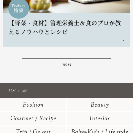
Feature
特集
【野菜・食材】管理栄養士＆食のプロが教
えるノウハウとレシピ
more
TOP
4月
Fashion
Beauty
Gourmet / Recipe
Interior
Trip / Go out
Baby
Kids / Life style
&