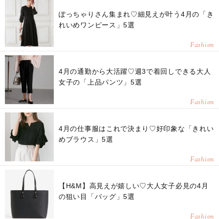
ぽっちゃりさん集まれ♡細見えが叶う4月の「き
れいめワンピース」5選
Fashion
4月の通勤から大活躍♡週3で着回しできる大人
女子の「上品パンツ」5選
Fashion
4月の仕事服はこれで決まり♡好印象な「きれい
めブラウス」5選
Fashion
【H&M】高見えが嬉しい♡大人女子必見の4月
の狙い目「バッグ」5選
Fashion