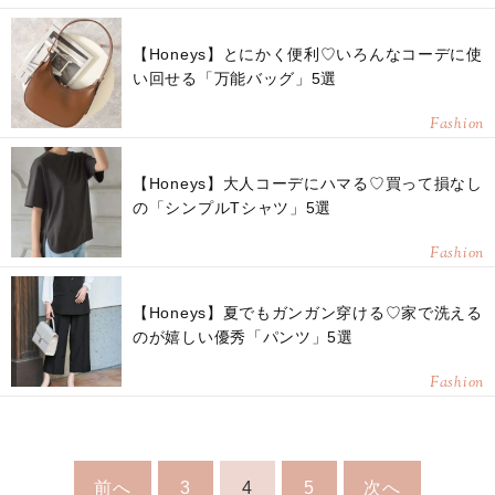
【Honeys】とにかく便利♡いろんなコーデに使
い回せる「万能バッグ」5選
Fashion
【Honeys】大人コーデにハマる♡買って損なし
の「シンプルTシャツ」5選
Fashion
【Honeys】夏でもガンガン穿ける♡家で洗える
のが嬉しい優秀「パンツ」5選
Fashion
前へ
3
4
5
次へ