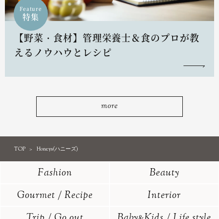
Feature
特集
【野菜・食材】管理栄養士＆食のプロが教
えるノウハウとレシピ
more
TOP
Honeys(ハニーズ)
Fashion
Beauty
Gourmet / Recipe
Interior
Trip / Go out
Baby
Kids / Life style
&