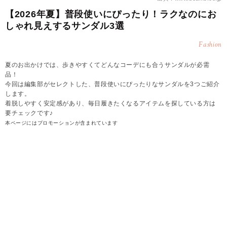
【2026年夏】普段使いにぴったり！ラクなのにお
しゃれ見えするサンダル3選
Fashion
夏のお出かけでは、歩きやすくてどんなコーデにも合うサンダルが必需
品！
今回は編集部がセレクトした、普段使いにぴったりなサンダルを3つご紹介
します。
着脱しやすく安定感があり、毎日履きたくなるアイテムを探している方は
要チェックです♪
本ページにはプロモーションが含まれています
2026.08.06
sumire
【2026年夏】普段使いにぴったりなサンダル①ク
ロス ニット サンダル