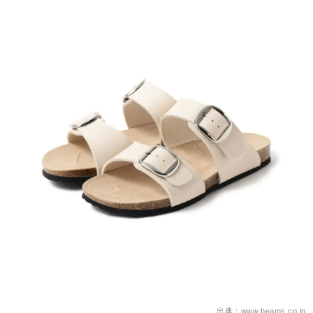
出典：www.beams.co.jp