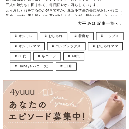
三人の娘たちに囲まれて、毎日賑やかに暮らしています。
元々おしゃれをするのが好きですが、最近小学生の長女がおしゃれに目
覚め、一緒に服を選んでお買い物をすることが、新たな楽しみになって
きました。
大平 みほ 記事一覧へ
下の娘たちはおしゃれより遊びたい盛り！シーズン毎に子供が楽しめる
イベントを考え、全力で楽しんでいます。
オシャレ
おしゃれ
着痩せ
トップス
やりたいことがたくさんありすぎて、毎日時間が足りないのがちょっと
した悩み。
オシャレママ
コンプレックス
おしゃれママ
ベビーマッサージ、ベビーヨガの資格持っています。
30代
冬コーデ
40代
育児をしながら、多くのママが楽しめるような記事をお届けできたらと
思っています。
Honeys(ハニーズ)
11月