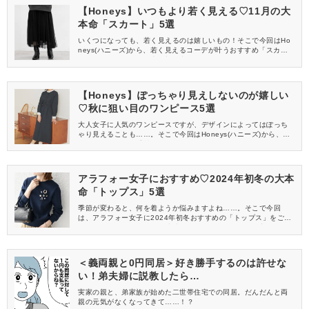
【Honeys】いつもより若く見える♡11月の大
本命「スカート」5選
いくつになっても、若く見えるのは嬉しいもの！そこで今回はHo
neys(ハニーズ)から、若く見えるコーデが叶うおすすめ「スカー
ト」をご紹介します♡売り切れ必至なので、11月のうちにぜひゲ
ットしてくださいね♪
【Honeys】ぽっちゃり見えしないのが嬉しい
♡秋に狙い目のワンピース5選
大人女子に人気のワンピースですが、デザインによってはぽっち
ゃり見えることも……。そこで今回はHoneys(ハニーズ)から、ぽ
っちゃり見えない「秋ワンピース」をご紹介します！ぜひゲット
して、自信を持ってお出かけを楽しんでくださいね♡
アラフォー女子におすすめ♡2024年初冬の大本
命「トップス」5選
季節が変わると、何を着ようか悩みますよね……。そこで今回
は、アラフォー女子に2024年初冬おすすめの「トップス」をご紹
介します♡毎日のコーデが洗練されるので、ぜひお気に入りゲット
してくださいね！
＜義両親と0円同居＞好き勝手するのは許せな
い！弟夫婦に説教したら…
実家の親と、弟家族が始めた二世帯住宅での同居。だんだんと両
親の元気がなくなってきて……！？