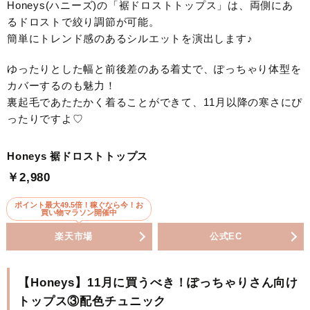
Honeys(ハニーズ)の「裾ドロストトップス」は、両側にあ
るドロストで絞り調節が可能。
簡単にトレンド感のあるシルエットを演出します♪
ゆったりとした幅と前後差のある着丈で、ぽっちゃり体型を
カバーするのも魅力！
裏起毛であたたかく着ることができて、11月以降の寒さにぴ
ったりですよ♡
Honeys 裾ドロストトップス
￥2,980
ポイント最大49.5倍！稼ぐなら今！お
買い物マラソン開催中
楽天市場
公式EC
【Honeys】11月に買うべき！ぽっちゃりさん向け
トップス③配色チュニック