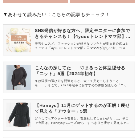
▼あわせて読みたい！こちらの記事もチェック！
SNS発信が好きな方へ、限定モニターに参加で
きるチャンスも！【4yuuuトレンドママ部】部
員募集中
美容やコスメ、ファッションが好きなママたちが集まる公式コミ
ュニティ『4yuuuトレンドママ部』♡ママ友がほしい方、コスメサ
ンプルをお試ししてくれる方、美容やママ向けの情報を一緒に発
信してくれる方を募集しています！
こんなの探してた……♡まるっと体型隠せる
「ニット」5選【2024年初冬】
冬は洋服の選び方を間違えると、太って見えてしまうこと
も……。そこで、2024年初冬におすすめの体型を隠せる「ニッ
ト」を紹介します♪ぜひゲットして、自信を持っておしゃれを楽し
んでくださいね♡
【Honeys】11月にゲットするのが正解！痩せ
て見える「アウター」5選
どうしてもアウターを着ると、着膨れしてしまいがち……。そこ
で今回は、Honeys(ハニーズ)から、すっきりと痩せて見えるアウ
ターをご紹介します♪売り切れ必至なので、11月のうちにゲットし
ておくのがおすすめですよ♡