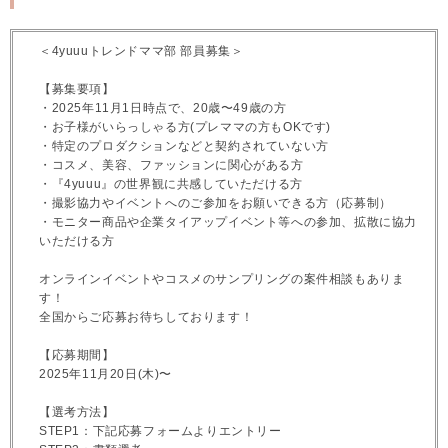
＜4yuuuトレンドママ部 部員募集＞
【募集要項】
・2025年11月1日時点で、20歳〜49歳の方
・お子様がいらっしゃる方(プレママの方もOKです)
・特定のプロダクションなどと契約されていない方
・コスメ、美容、ファッションに関心がある方
・『4yuuu』の世界観に共感していただける方
・撮影協力やイベントへのご参加をお願いできる方（応募制）
・モニター商品や企業タイアップイベント等への参加、拡散に協力
いただける方
オンラインイベントやコスメのサンプリングの案件相談もありま
す！
全国からご応募お待ちしております！
【応募期間】
2025年11月20日(木)〜
【選考方法】
STEP1：下記応募フォームよりエントリー