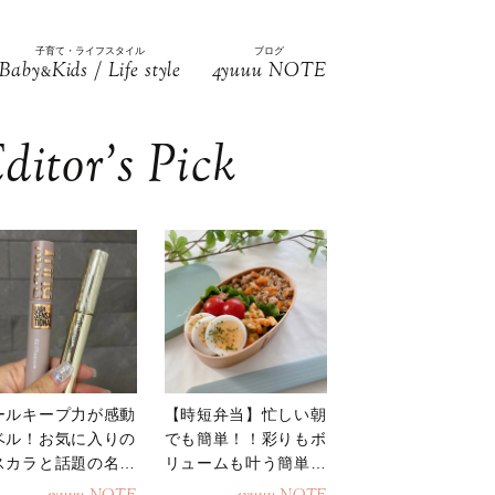
子育て・ライフスタイル
ブログ
Baby
Kids / Life style
4yuuu NOTE
&
ditor’s Pick
ールキープ力が感動
【時短弁当】忙しい朝
ベル！お気に入りの
でも簡単！！彩りもボ
スカラと話題の名品
リュームも叶う簡単そ
地
ぼろ弁当！