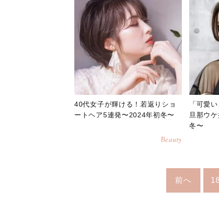
40代女子が輝ける！若返りショ
「可愛い
ートヘア5連発〜2024年初冬〜
旦那ウケ
冬〜
Beauty
前へ
1