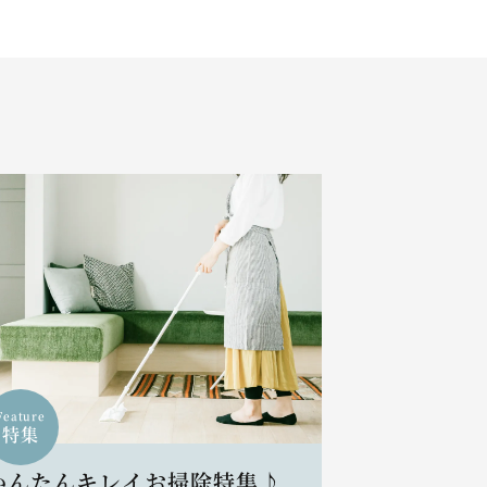
Feature
特集
かんたんキレイお掃除特集♪