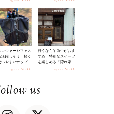
4yuuu NOTE
4yuuu NOTE
のレジャーやフェス
行くなら午前中がおす
も活躍しそう！軽く
すめ！特別なスイーツ
使いやすいナップサ
を楽しめる「隠れ家カ
ク
フェ」
4yuuu NOTE
4yuuu NOTE
ollow us