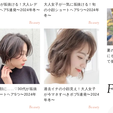
子が垢抜ける！大人レデ
大人女子が一気に垢抜ける！旬
ヘア5連発〜2024年冬〜
の小顔ショートヘア5つ〜2024年
冬〜
Beauty
Beauty
夏
に
て
ッ
F
顔に……♡30代が垢抜
過去イチの小顔見え！大人女子
ートヘア5つ〜2024年
が今マネすべきボブ5連発〜2024
年冬〜
Beauty
Beauty