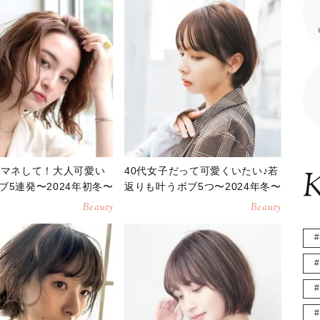
そマネして！大人可愛い
40代女子だって可愛くいたい♪若
K
ブ5連発〜2024年初冬〜
返りも叶うボブ5つ〜2024年冬〜
Beauty
Beauty