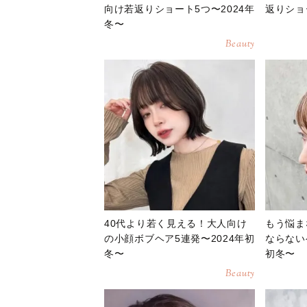
向け若返りショート5つ〜2024年
返りショ
冬〜
Beauty
40代より若く見える！大人向け
もう悩ま
の小顔ボブヘア5連発〜2024年初
ならない
冬〜
初冬〜
Beauty