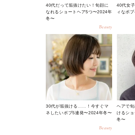
40代だって垢抜けたい！旬顔に
40代女
なれるショートヘア5つ〜2024年
ィなボブ
冬〜
Beauty
30代が垢抜ける……！今すぐマ
ヘアで旬
ネしたいボブ5連発〜2024年冬〜
けるショ
冬〜
Beauty