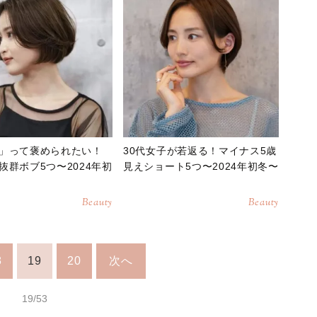
」って褒められたい！
30代女子が若返る！マイナス5歳
抜群ボブ5つ〜2024年初
見えショート5つ〜2024年初冬〜
Beauty
Beauty
8
19
20
次へ
19/53