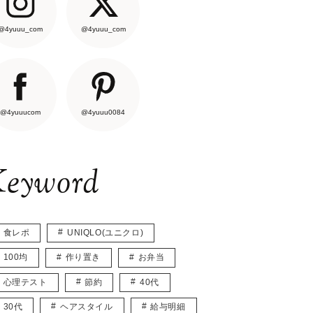
@4yuuu_com
@4yuuu_com
@4yuuucom
@4yuuu0084
eyword
食レポ
UNIQLO(ユニクロ)
100均
作り置き
お弁当
心理テスト
節約
40代
30代
ヘアスタイル
給与明細