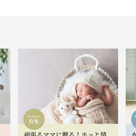
Feature
特集
頑張るママに贈る！ホッと情