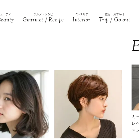
ビューティー
グルメ・レシピ
インテリア
旅行・おでかけ
Beauty
Gourmet / Recipe
Interior
Trip / Go out
E
カ
レ
マ
下