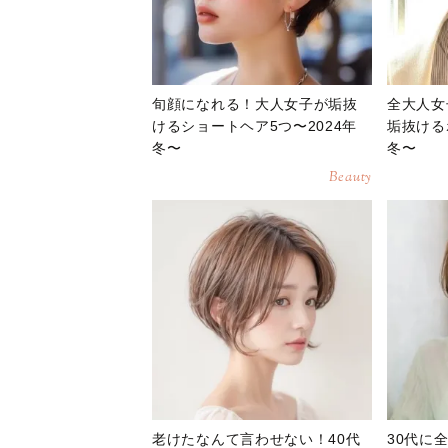
旬顔になれる！大人女子が垢抜
全大人女
けるショートヘア5つ〜2024年
垢抜ける
冬〜
冬〜
Beauty
老けたなんて言わせない！40代
30代に