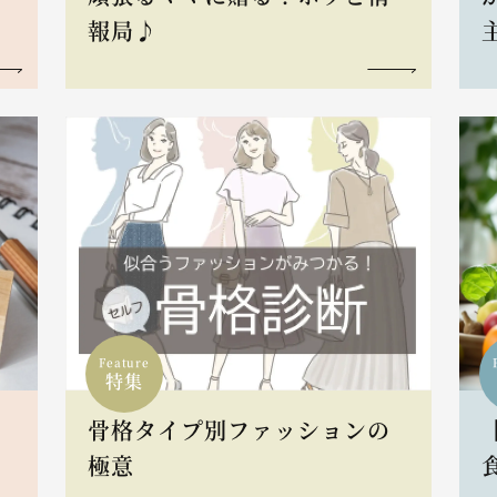
報局♪
Feature
特集
骨格タイプ別ファッションの
L
極意