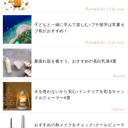
Baby
Kids / Life style
&
子どもと一緒に学んで楽しむ♪プチ留学は常夏セ
ブ島がおすすめ！
Baby
Kids / Life style
&
夏疲れ肌を癒そう。おすすめの美白乳液4選
Beauty
火を使わないから安心♪インテリアを彩るキャン
ドルウォーマー4選
Interior
おすすめの秋メイクをチェック♪クールビューテ