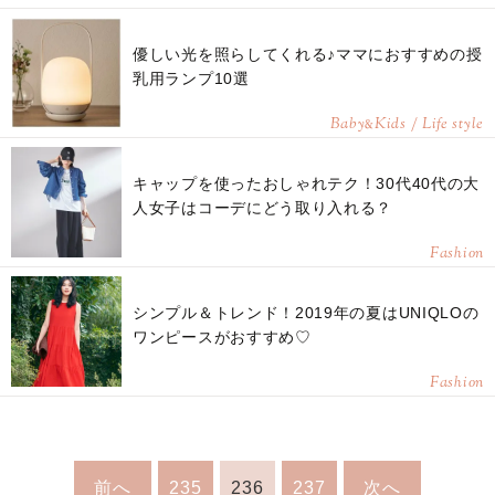
優しい光を照らしてくれる♪ママにおすすめの授
乳用ランプ10選
Baby
Kids / Life style
&
キャップを使ったおしゃれテク！30代40代の大
人女子はコーデにどう取り入れる？
Fashion
シンプル＆トレンド！2019年の夏はUNIQLOの
ワンピースがおすすめ♡
Fashion
前へ
235
236
237
次へ