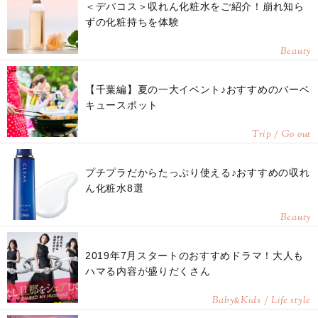
＜デパコス＞収れん化粧水をご紹介！崩れ知ら
ずの化粧持ちを体験
Beauty
【千葉編】夏の一大イベント♪おすすめのバーベ
キュースポット
Trip / Go out
プチプラだからたっぷり使える♪おすすめの収れ
ん化粧水8選
Beauty
2019年7月スタートのおすすめドラマ！大人も
ハマる内容が盛りだくさん
Baby
Kids / Life style
&