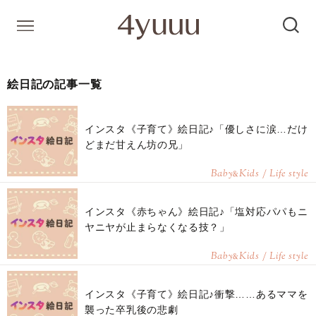
絵日記の記事一覧
インスタ《子育て》絵日記♪「優しさに涙…だけ
どまだ甘えん坊の兄」
Baby
Kids / Life style
&
インスタ《赤ちゃん》絵日記♪「塩対応パパもニ
ヤニヤが止まらなくなる技？」
Baby
Kids / Life style
&
インスタ《子育て》絵日記♪衝撃……あるママを
襲った卒乳後の悲劇