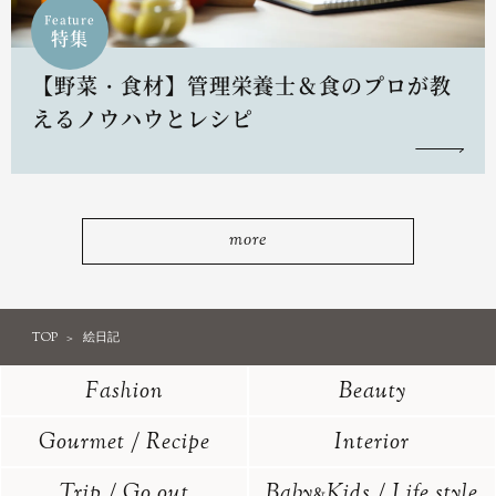
Feature
特集
【野菜・食材】管理栄養士＆食のプロが教
えるノウハウとレシピ
more
TOP
絵日記
Fashion
Beauty
Gourmet / Recipe
Interior
Trip / Go out
Baby
Kids / Life style
&