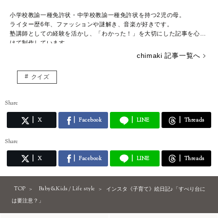
小学校教諭一種免許状・中学校教諭一種免許状を持つ2児の母。
ライター歴6年、ファッションや謎解き、音楽が好きです。
塾講師としての経験を活かし、「わかった！」を大切にした記事を心が
けて制作しています。
読者のみなさんに、学ぶ時間が楽しみになる記事をお届けできれば嬉し
chimaki 記事一覧へ
いです。
クイズ
Share
X
Facebook
LINE
Threads
Share
X
Facebook
LINE
Threads
TOP
Baby&Kids / Life style
インスタ《子育て》絵日記♪「すべり台に
は要注意？」