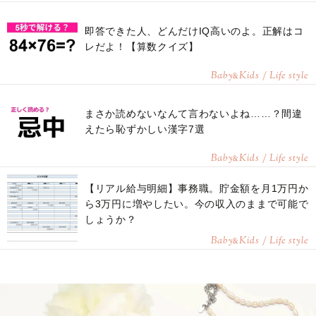
即答できた人、どんだけIQ高いのよ。正解はコ
レだよ！【算数クイズ】
Baby
Kids / Life style
&
まさか読めないなんて言わないよね……？間違
えたら恥ずかしい漢字7選
Baby
Kids / Life style
&
【リアル給与明細】事務職。貯金額を月1万円か
ら3万円に増やしたい。今の収入のままで可能で
しょうか？
Baby
Kids / Life style
&