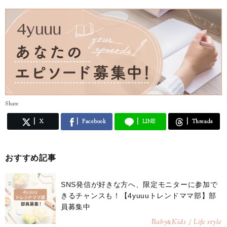
Share
X
Facebook
LINE
Threads
おすすめ記事
SNS発信が好きな方へ、限定モニターに参加で
きるチャンスも！【4yuuuトレンドママ部】部
員募集中
Baby
Kids / Life style
&