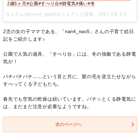
2歳5ヶ月#公園#すべり台#静電気#痛い#冬
なんさん(@nan4_nao5)がシェアした投稿 -
2017 3月 1 3:22午後 PST
2児の女の子ママである、「nan4_nao5」さんの子育て絵日
記をご紹介します♪
公園で人気の遊具、「すべり台」には、冬の強敵である静電
気が！
バチバチバチ……という音と共に、髪の毛を逆立たせながら
すべってくる子どもたち。
春先でも空気の乾燥は続いています。バチッとくる静電気に
は、まだまだ注意が必要なようですね。
次のページへ