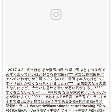
. 2017.3.2 . 冬のぽかぽか陽気の日 公園で遊ぶとすべり台で
必ずと言っていいほど起こる静電気???? 次女は静電気をバ
チバチいわせながら滑ってくるので、最近は本人も嫌がって
すべり台行かなくなっちゃいました???? . 金属製のなら大丈
夫なんだけど、冷たいし意外と滑りが悪い気がするし???? .
早く春こないかな～✨ . . #乾燥肌 な我が家の女子たち #かか
とが割れまくり???? . . #あるある#子育て#子育てイラスト#
子育て絵日記#子育て日記#子育てあるある#育児漫画#育児
記録#イラスト#artwork#illustration#picture#drawing #次女
#姉妹#娘#親バカ#落書き#手書きツイート#手書き#絵#2歳#