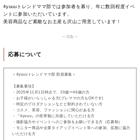
4yuuuトレンドママ部では参加者を募り、年に数回程度イベ
ントに参加いただいています。
美容商品など素敵なお土産も沢山ご用意しています！
― 広告 ―
応募について
＜4yuuuトレンドママ部 部員募集＞
【募集要項】
・2025年11月1日時点で、20歳〜49歳の方
・お子様がいらっしゃる方(プレママの方もOKです)
・特定のプロダクションなどと契約されていない方
・コスメ、美容、ファッションに関心がある方
・『4yuuu』の世界観に共感していただける方
・撮影協力やイベントへのご参加をお願いできる方（応募制）
・モニター商品や企業タイアップイベント等への参加、拡散に協力
いただける方