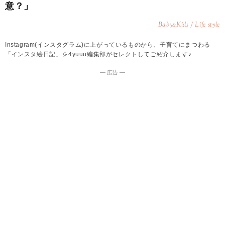
意？」
Baby
Kids / Life style
&
Instagram(インスタグラム)に上がっているものから、子育てにまつわる
「インスタ絵日記」を4yuuu編集部がセレクトしてご紹介します♪
― 広告 ―