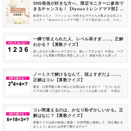
SNS発信が好きな方へ、限定モニターに参加で
きるチャンスも！【4yuuuトレンドママ部】部
員募集中
美容やコスメ、ファッションが好きなママたちが集まる公式コミ
ュニティ『4yuuuトレンドママ部』♡ママ友がほしい方、コスメサ
ンプルをお試ししてくれる方、美容やママ向けの情報を一緒に発
信してくれる方を募集しています！
一瞬で答えられた人、レベル高すぎ……。正解
わかる？【算数クイズ】
楽しみながら脳トレができたら、嬉しいですよね？ 今回は、パズ
ルのような算数の問題を用意しました！ 家族や友人も誘って、気
軽に挑戦してみてくださいね♪
ノーミスで解けるなんて、頭よすぎだよ……。
正解はコレ【算数クイズ】
最近、計算問題に取り組んだ記憶はありますか？ 「そういえば、
スマホに頼ってばかりかも……」という人は多いはず。 今回は、
ちょっとした算数クイズで計算力を試してみましょう！
コレ間違えるのは、かなり恥ずかしいかも。正
解はなに？【算数クイズ】
算数クイズは頭の体操に最適！ 計算問題に挑戦して、頭を働かせ
ましょう♪ あなたは何秒で解けますか？