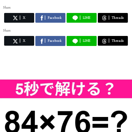
Share
X
Facebook
LINE
Threads
Share
X
Facebook
LINE
Threads