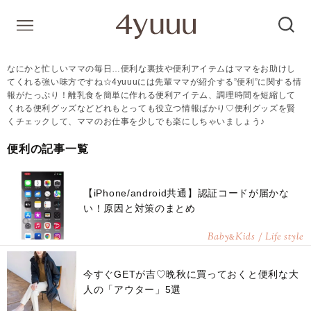
なにかと忙しいママの毎日…便利な裏技や便利アイテムはママをお助けし
てくれる強い味方ですね☆4yuuuには先輩ママが紹介する”便利”に関する情
報がたっぷり！離乳食を簡単に作れる便利アイテム、調理時間を短縮して
くれる便利グッズなどどれもとっても役立つ情報ばかり♡便利グッズを賢
くチェックして、ママのお仕事を少しでも楽にしちゃいましょう♪
便利の記事一覧
【iPhone/android共通】認証コードが届かな
い！原因と対策のまとめ
Baby
Kids / Life style
&
今すぐGETが吉♡晩秋に買っておくと便利な大
人の「アウター」5選