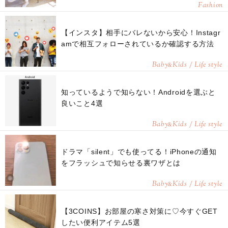
Fashion
【インスタ】相手にバレないから安心！Instagr
amで相互フォローされているか確認する方法
Baby
Kids / Life style
&
知っているようで知らない！Androidを選ぶと
良いこと4選
Baby
Kids / Life style
&
ドラマ「silent」でも使ってる！iPhoneの通知
をフラッシュで知らせる裏ワザとは
Baby
Kids / Life style
&
【3COINS】お部屋の寒さ対策に♡今すぐGET
したい便利アイテム5選