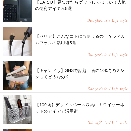
【DAISO】見つけたらゲットしてほしい！人気
の便利アイテム5選
Baby
Kids / Life style
&
【セリア】こんなコトにも使えるの！？フィル
ムフックの活用術5選
Baby
Kids / Life style
&
【キャンドゥ】SNSで話題！あの100均のミシ
ンってどうなの？
Baby
Kids / Life style
&
【100均】デッドスペース収納に！ワイヤーネ
ットのアイデア活用術
Baby
Kids / Life style
&