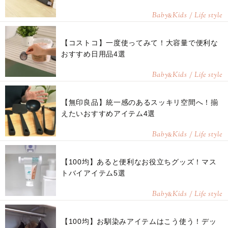
Baby
Kids / Life style
&
【コストコ】一度使ってみて！大容量で便利な
おすすめ日用品4選
Baby
Kids / Life style
&
【無印良品】統一感のあるスッキリ空間へ！揃
えたいおすすめアイテム4選
Baby
Kids / Life style
&
【100均】あると便利なお役立ちグッズ！マス
トバイアイテム5選
Baby
Kids / Life style
&
【100均】お馴染みアイテムはこう使う！デッ