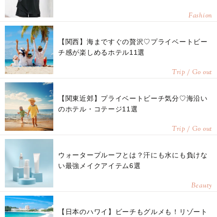
Fashion
【関西】海まですぐの贅沢♡プライベートビー
チ感が楽しめるホテル11選
Trip / Go out
【関東近郊】プライベートビーチ気分♡海沿い
のホテル・コテージ11選
Trip / Go out
ウォータープルーフとは？汗にも水にも負けな
い最強メイクアイテム6選
Beauty
【日本のハワイ】ビーチもグルメも！リゾート