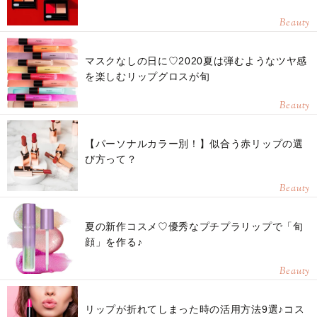
Beauty
マスクなしの日に♡2020夏は弾むようなツヤ感
を楽しむリップグロスが旬
Beauty
【パーソナルカラー別！】似合う赤リップの選
び方って？
Beauty
夏の新作コスメ♡優秀なプチプラリップで「旬
顔」を作る♪
Beauty
リップが折れてしまった時の活用方法9選♪コス