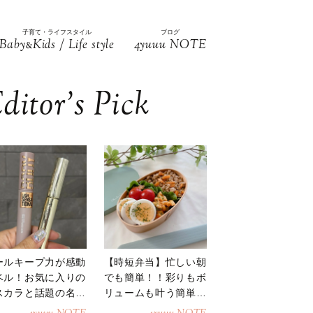
子育て・ライフスタイル
ブログ
Baby
Kids / Life style
4yuuu NOTE
&
ditor’s Pick
ールキープ力が感動
【時短弁当】忙しい朝
ベル！お気に入りの
でも簡単！！彩りもボ
スカラと話題の名品
リュームも叶う簡単そ
地
ぼろ弁当！