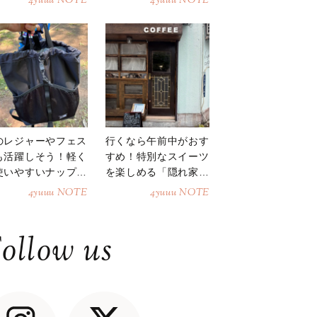
4yuuu NOTE
4yuuu NOTE
のレジャーやフェス
行くなら午前中がおす
も活躍しそう！軽く
すめ！特別なスイーツ
使いやすいナップサ
を楽しめる「隠れ家カ
ク
フェ」
4yuuu NOTE
4yuuu NOTE
ollow us