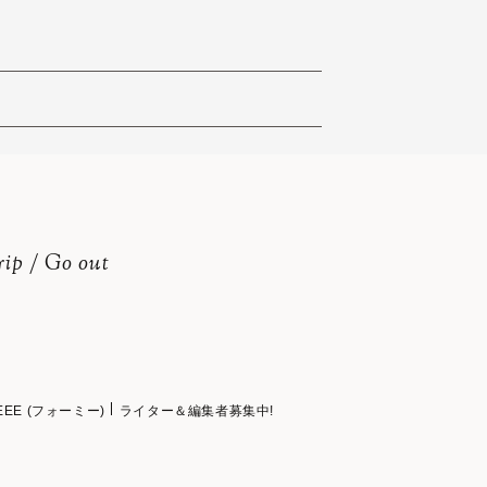
rip / Go out
EEE (フォーミー)
ライター＆編集者募集中!