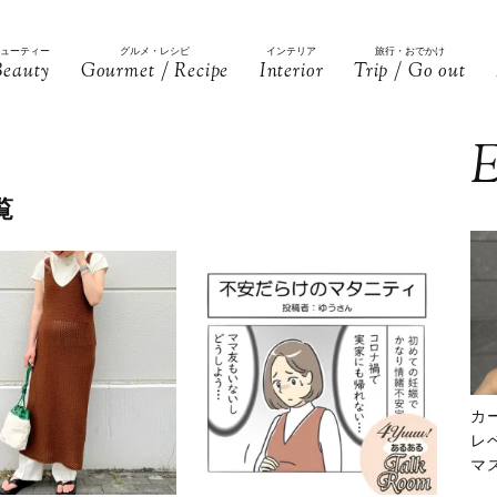
ビューティー
グルメ・レシピ
インテリア
旅行・おでかけ
Beauty
Gourmet / Recipe
Interior
Trip / Go out
E
覧
カ
レ
マ
下