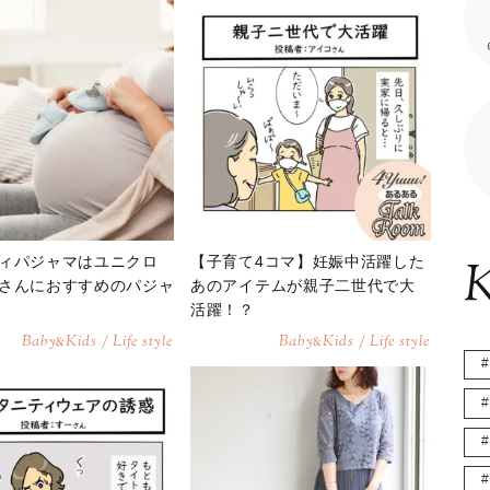
ィパジャマはユニクロ
【子育て4コマ】妊娠中活躍した
K
さんにおすすめのパジャ
あのアイテムが親子二世代で大
活躍！？
Baby
Kids / Life style
Baby
Kids / Life style
&
&