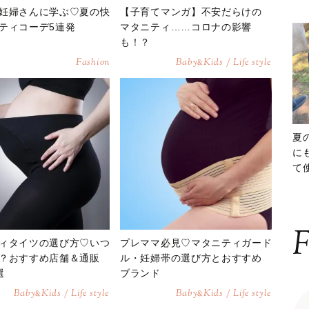
妊婦さんに学ぶ♡夏の快
【子育てマンガ】不安だらけの
ティコーデ5連発
マタニティ……コロナの影響
も！？
Fashion
Baby
Kids / Life style
&
夏
に
て
ッ
F
ィタイツの選び方♡いつ
プレママ必見♡マタニティガード
？おすすめ店舗＆通販
ル・妊婦帯の選び方とおすすめ
選
ブランド
Baby
Kids / Life style
Baby
Kids / Life style
&
&