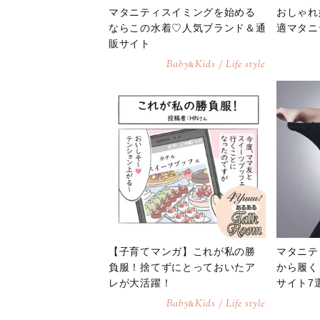
マタニティスイミングを始める
おしゃれ
ならこの水着♡人気ブランド＆通
適マタニ
販サイト
Baby
Kids / Life style
&
【子育てマンガ】これが私の勝
マタニテ
負服！捨てずにとっておいたア
から履く
レが大活躍！
サイト7
Baby
Kids / Life style
&