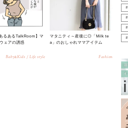
uあるあるTalkRoom】マ
マタニティ～産後に◎「Milk te
ウェアの誘惑
a」のおしゃれママアイテム
Baby
Kids / Life style
Fashion
&