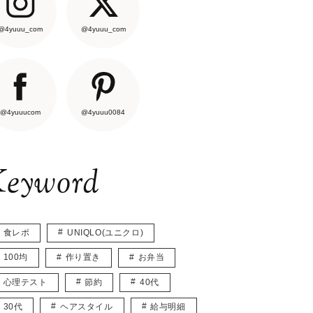
@4yuuu_com
@4yuuu_com
@4yuuucom
@4yuuu0084
eyword
食レポ
UNIQLO(ユニクロ)
100均
作り置き
お弁当
心理テスト
節約
40代
30代
ヘアスタイル
給与明細