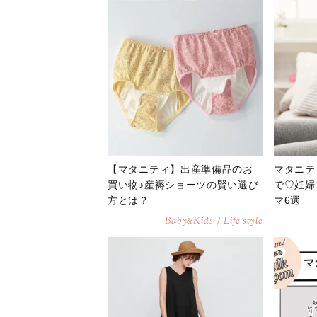
【マタニティ】出産準備品のお
マタニテ
買い物♪産褥ショーツの賢い選び
で♡妊婦
方とは？
マ6選
Baby
Kids / Life style
&