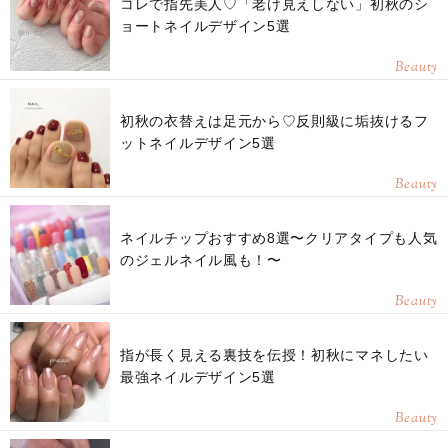
コレで指先美人♡「老け見えしない」初秋のシ
ョートネイルデザイン5選
Beauty
初秋の衣替えは足元から♡反則級に垢抜けるフ
ットネイルデザイン5選
Beauty
ネイルチップおすすめ8選〜クリアタイプも人気
のジェルネイル風も！〜
Beauty
指が長く見える裏技を伝授！初秋にマネしたい
最強ネイルデザイン5選
Beauty