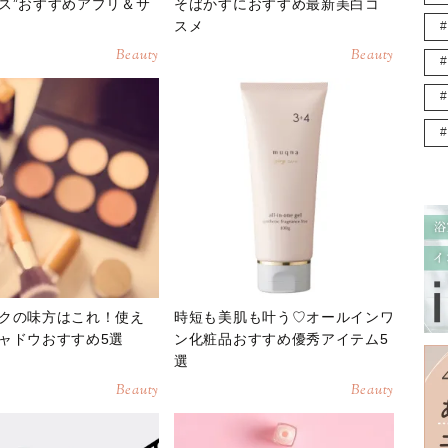
ス”おすすめアプリ＆サ
そばかすにおすすめ最新美白コ
スメ
Beauty
Beauty
クの味方はこれ！使え
時短も美肌も叶う♡オールインワ
ャドウおすすめ5選
ン化粧品おすすめ優秀アイテム5
選
Beauty
Beauty