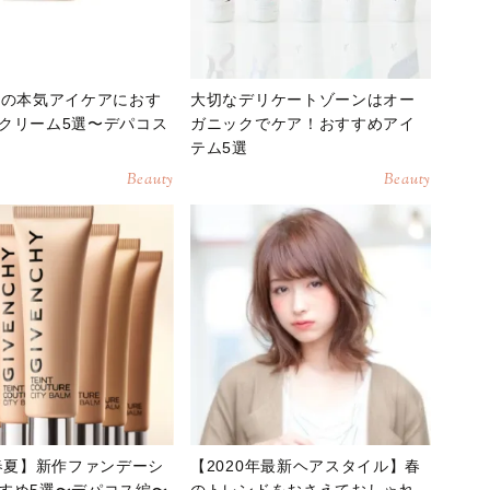
らの本気アイケアにおす
大切なデリケートゾーンはオー
クリーム5選〜デパコス
ガニックでケア！おすすめアイ
テム5選
Beauty
Beauty
0春夏】新作ファンデーシ
【2020年最新ヘアスタイル】春
すめ5選〜デパコス編〜
のトレンドをおさえておしゃれ