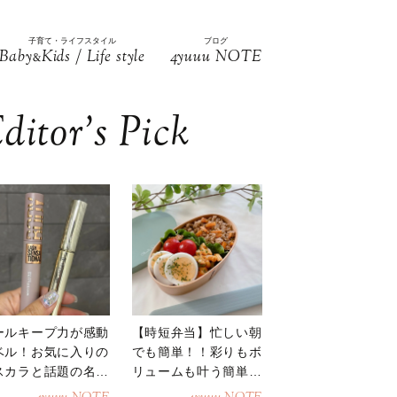
子育て・ライフスタイル
ブログ
Baby
Kids / Life style
4yuuu NOTE
&
ditor’s Pick
ールキープ力が感動
【時短弁当】忙しい朝
ベル！お気に入りの
でも簡単！！彩りもボ
スカラと話題の名品
リュームも叶う簡単そ
地
ぼろ弁当！