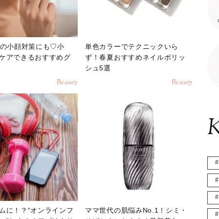
議の小顔対策にも♡小
単色カラーでテクニックいら
ケアできるおすすめグ
ず！春夏おすすめネイルポリッ
シュ5選
Beauty
Beauty
K
ムに！？“オンラインフ
ママ世代の肌悩みNo.1！シミ・