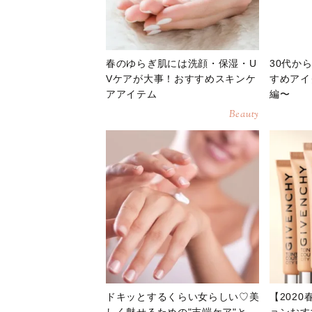
春のゆらぎ肌には洗顔・保湿・U
30代か
Vケアが大事！おすすめスキンケ
すめアイ
アアイテム
編〜
Beauty
ドキッとするくらい女らしい♡美
【202
しく魅せるための"末端ケア"と
ョンおす