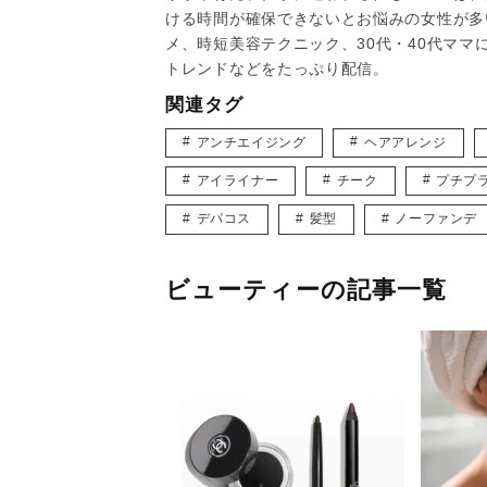
ける時間が確保できないとお悩みの女性が多
メ、時短美容テクニック、30代・40代マ
トレンドなどをたっぷり配信。
関連タグ
アンチエイジング
ヘアアレンジ
アイライナー
チーク
プチプ
デパコス
髪型
ノーファンデ
ビューティーの記事一覧