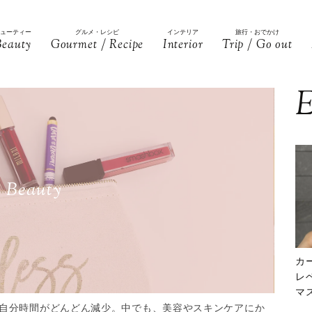
ビューティー
グルメ・レシピ
インテリア
旅行・おでかけ
Beauty
Gourmet / Recipe
Interior
Trip / Go out
E
Beauty
カ
レ
マ
下
自分時間がどんどん減少。中でも、美容やスキンケアにか