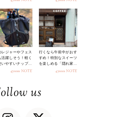
4yuuu NOTE
4yuuu NOTE
のレジャーやフェス
行くなら午前中がおす
も活躍しそう！軽く
すめ！特別なスイーツ
使いやすいナップサ
を楽しめる「隠れ家カ
ク
フェ」
4yuuu NOTE
4yuuu NOTE
ollow us