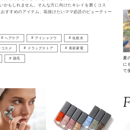
いかもしれません。そんな方に向けたキレイを磨くコス
マにおすすめのアイテム、垢抜けたいママ必読のビューティー
ヘアケア
アイシャドウ
化粧水
ラコスメ
ドラッグストア
美容家電
夏
脱毛
に
て
ッ
F