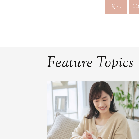
前へ
11
Feature Topics