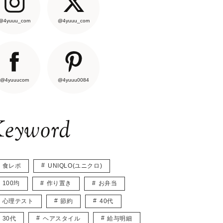
@4yuuu_com
@4yuuu_com
@4yuuucom
@4yuuu0084
eyword
食レポ
UNIQLO(ユニクロ)
100均
作り置き
お弁当
心理テスト
節約
40代
30代
ヘアスタイル
給与明細