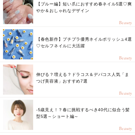
【ブルー編】短い爪におすすめ春ネイル5選♡爽
やか＆おしゃれなデザイン
Beauty
【春色新作】プチプラ優秀ネイルポリッシュ4選
♡セルフネイルに大活躍
Beauty
伸びる？増える？ドラコス＆デパコス人気「ま
つげ美容液」おすすめ7選
Beauty
-5歳見え！？春に挑戦するべき40代に似合う髪
型5選～ショート編～
Beauty