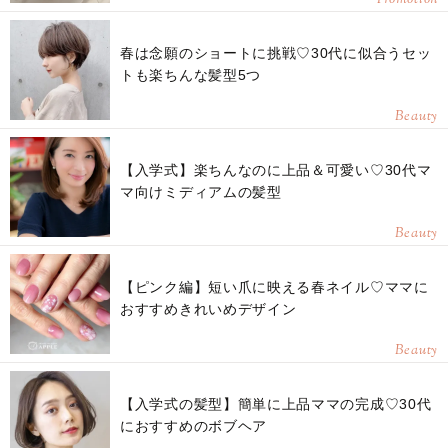
春は念願のショートに挑戦♡30代に似合うセッ
トも楽ちんな髪型5つ
Beauty
【入学式】楽ちんなのに上品＆可愛い♡30代マ
マ向けミディアムの髪型
Beauty
【ピンク編】短い爪に映える春ネイル♡ママに
おすすめきれいめデザイン
Beauty
【入学式の髪型】簡単に上品ママの完成♡30代
におすすめのボブヘア