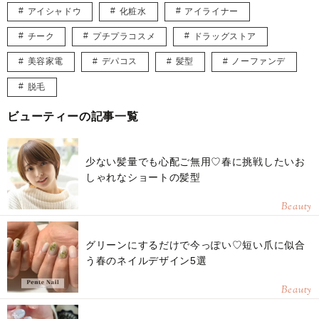
アイシャドウ
化粧水
アイライナー
チーク
プチプラコスメ
ドラッグストア
美容家電
デパコス
髪型
ノーファンデ
脱毛
ビューティーの記事一覧
少ない髪量でも心配ご無用♡春に挑戦したいお
しゃれなショートの髪型
Beauty
グリーンにするだけで今っぽい♡短い爪に似合
う春のネイルデザイン5選
Beauty