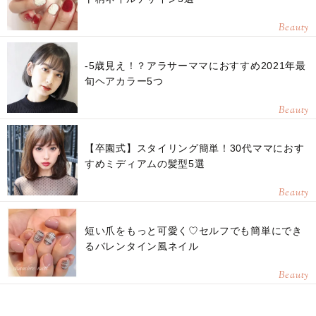
Beauty
-5歳見え！？アラサーママにおすすめ2021年最
旬ヘアカラー5つ
Beauty
【卒園式】スタイリング簡単！30代ママにおす
すめミディアムの髪型5選
Beauty
短い爪をもっと可愛く♡セルフでも簡単にでき
るバレンタイン風ネイル
Beauty