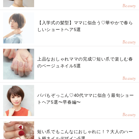
Beauty
【入学式の髪型】ママに似合う♡華やかで春ら
しいショートヘア5選
Beauty
上品なおしゃれママの完成♡短い爪で楽しむ春
のベージュネイル5選
Beauty
パパもぞっこん♡40代ママに似合う最旬ショー
トヘア5選〜早春編〜
Beauty
短い爪でもこんなにおしゃれに！？大人のハー
ト柄ネイルデザイン5選