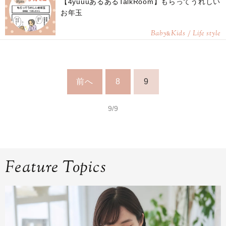
【4yuuuあるあるTalkRoom】もらってうれしい
お年玉
Baby
Kids / Life style
&
前へ
8
9
9/9
Feature Topics