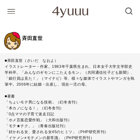
斉田直世
■斉田直世（さいだ なおよ）
イラストレーター・作家。1983年千葉県生まれ、日本女子大学文学部史
学科卒。「みんなのギモンにこたえるモン」（共同通信社子ども新聞）、
「銀行員は見た！」（マイナビ）等、様々な媒体でイラストやマンガを執
筆中。2006年に結婚・出産し、現在一児の母。
■著書
「ちょいモテ男になる技術」（幻冬舎刊）
「本カノになる！」（幻冬舎刊）
「0点ママの子育て迷走日記
「ホメ言葉恋愛作戦」（大和出版刊）
「モテ★テク。」（青春出版社刊）
「好かれる女、愛される女45のヒミツ」（PHP研究所刊）
「イケメン≠モテメンの新常識」（PHP研究所刊）