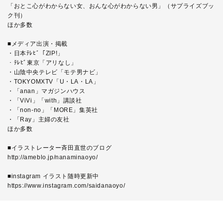
「おとこ心がわからない女、おんな心がわからない男」（サプライズブッ
ク刊）
ほか多数
■メディア出演・掲載
・日本ﾃﾚﾋﾞ「ZIP!」
・ﾃﾚﾋﾞ東京「アリなし」
・山陰中央テレビ「モテ男ナビ」
・TOKYOMXTV「U・LA・LA」
・「anan」マガジンハウス
・「ViVi」「with」講談社
・「non-no」「MORE」集英社
・「Ray」主婦の友社
ほか多数
■イラストレーター斉田直世のブログ
http://ameblo.jp/nanaminaoyo/
■instagram イラスト随時更新中
https://www.instagram.com/saidanaoyo/