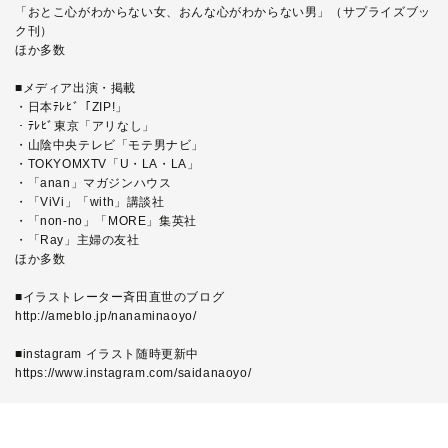
「おとこ心がわからない女、おんな心がわからない男」（サプライズブッ
ク刊）
ほか多数
■メディア出演・掲載
・日本ﾃﾚﾋﾞ「ZIP!」
・ﾃﾚﾋﾞ東京「アリなし」
・山陰中央テレビ「モテ男ナビ」
・TOKYOMXTV「U・LA・LA」
・「anan」マガジンハウス
・「ViVi」「with」講談社
・「non-no」「MORE」集英社
・「Ray」主婦の友社
ほか多数
■イラストレーター斉田直世のブログ
http://ameblo.jp/nanaminaoyo/
■instagram イラスト随時更新中
https://www.instagram.com/saidanaoyo/