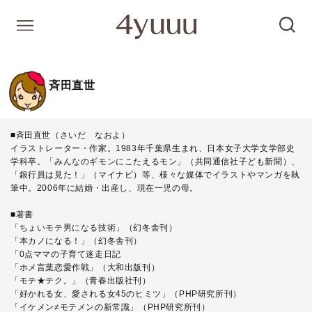
斉田直世
■斉田直世（さいだ なおよ）
イラストレーター・作家。1983年千葉県生まれ、日本女子大学文学部史
学科卒。「みんなのギモンにこたえるモン」（共同通信社子ども新聞）、
「銀行員は見た！」（マイナビ）等、様々な媒体でイラストやマンガを執
筆中。2006年に結婚・出産し、現在一児の母。
■著書
「ちょいモテ男になる技術」（幻冬舎刊）
「本カノになる！」（幻冬舎刊）
「0点ママの子育て迷走日記
「ホメ言葉恋愛作戦」（大和出版刊）
「モテ★テク。」（青春出版社刊）
「好かれる女、愛される女45のヒミツ」（PHP研究所刊）
「イケメン≠モテメンの新常識」（PHP研究所刊）