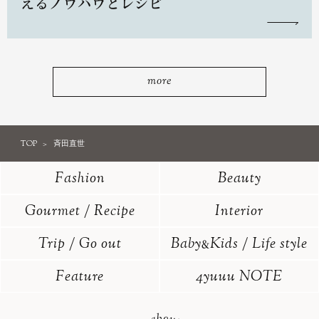
えるノウハウとレシピ
more
TOP
斉田直世
Fashion
Beauty
Gourmet / Recipe
Interior
Trip / Go out
Baby
Kids / Life style
&
Feature
4yuuu NOTE