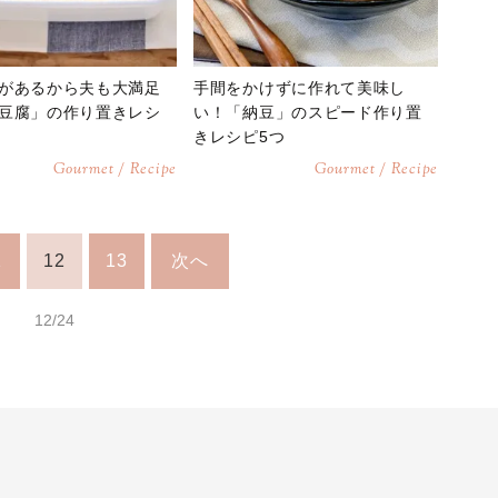
があるから夫も大満足
手間をかけずに作れて美味し
豆腐」の作り置きレシ
い！「納豆」のスピード作り置
きレシピ5つ
Gourmet / Recipe
Gourmet / Recipe
1
12
13
次へ
12/24