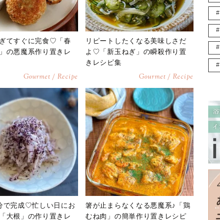
ぎてすぐに完食♡「春
リピートしたくなる美味しさだ
」の悪魔系作り置きレ
よ♡「新玉ねぎ」の瞬殺作り置
きレシピ集
Gourmet / Recipe
Gourmet / Recipe
分で完成♡忙しい日にお
箸が止まらなくなる悪魔系♪「鶏
「大根」の作り置きレ
むね肉」の簡単作り置きレシピ