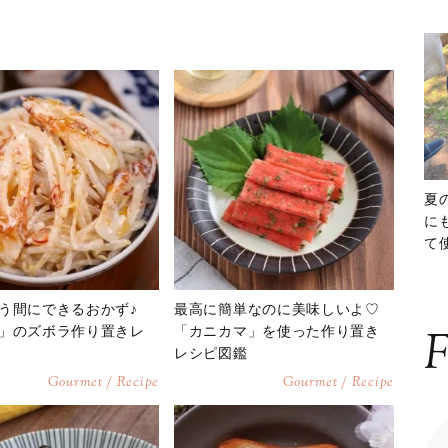
夏
に
て
ッ
う間にできるおかず♪
最高に簡単なのに美味しいよ♡
」のズボラ作り置きレ
「カニカマ」を使った作り置き
F
レシピ図鑑
Gourmet / Recipe
Gourmet / Recipe