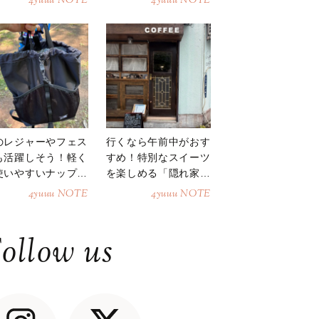
4yuuu NOTE
4yuuu NOTE
のレジャーやフェス
行くなら午前中がおす
も活躍しそう！軽く
すめ！特別なスイーツ
使いやすいナップサ
を楽しめる「隠れ家カ
ク
フェ」
4yuuu NOTE
4yuuu NOTE
ollow us