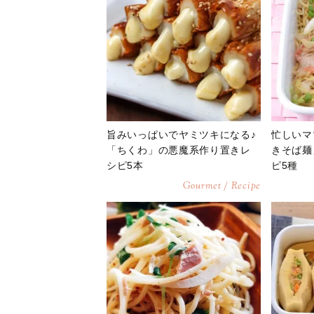
旨みいっぱいでヤミツキになる♪
忙しいマ
「ちくわ」の悪魔系作り置きレ
きそば麺
シピ5本
ピ5種
Gourmet / Recipe