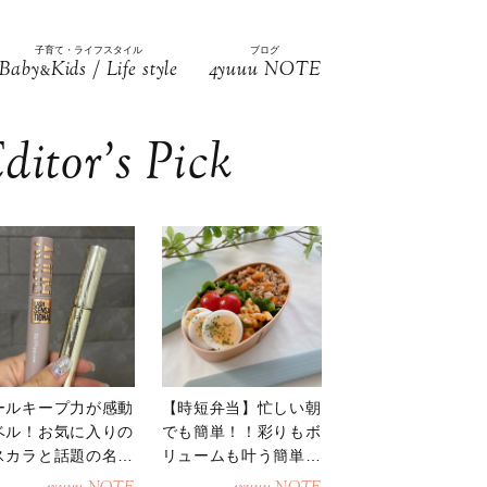
子育て・ライフスタイル
ブログ
Baby
Kids / Life style
4yuuu NOTE
&
ditor’s Pick
ールキープ力が感動
【時短弁当】忙しい朝
ベル！お気に入りの
でも簡単！！彩りもボ
スカラと話題の名品
リュームも叶う簡単そ
地
ぼろ弁当！