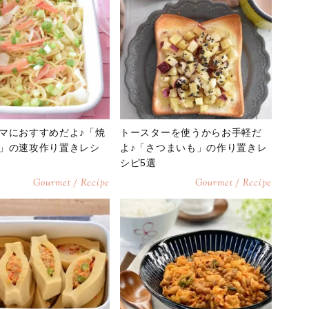
マにおすすめだよ♪「焼
トースターを使うからお手軽だ
」の速攻作り置きレシ
よ♪「さつまいも」の作り置きレ
シピ5選
Gourmet / Recipe
Gourmet / Recipe