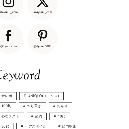
@4yuuu_com
@4yuuu_com
@4yuuucom
@4yuuu0084
eyword
食レポ
UNIQLO(ユニクロ)
100均
作り置き
お弁当
心理テスト
節約
40代
30代
ヘアスタイル
給与明細