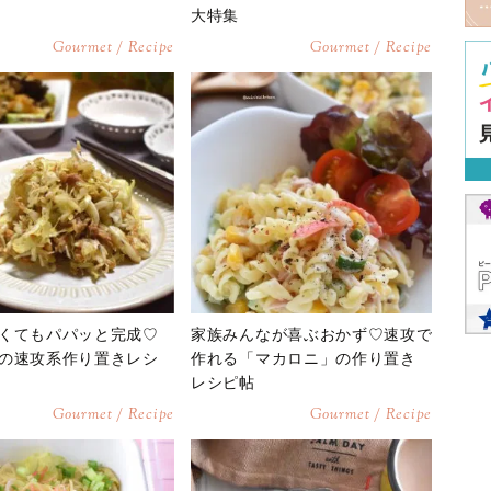
大特集
Gourmet / Recipe
Gourmet / Recipe
くてもパパッと完成♡
家族みんなが喜ぶおかず♡速攻で
の速攻系作り置きレシ
作れる「マカロニ」の作り置き
レシピ帖
Gourmet / Recipe
Gourmet / Recipe