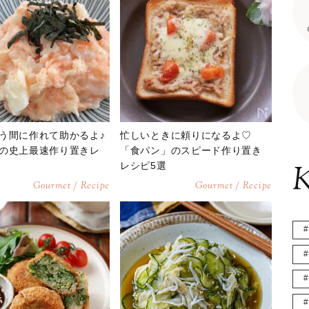
う間に作れて助かるよ♪
忙しいときに頼りになるよ♡
の史上最速作り置きレ
「食パン」のスピード作り置き
レシピ5選
K
Gourmet / Recipe
Gourmet / Recipe