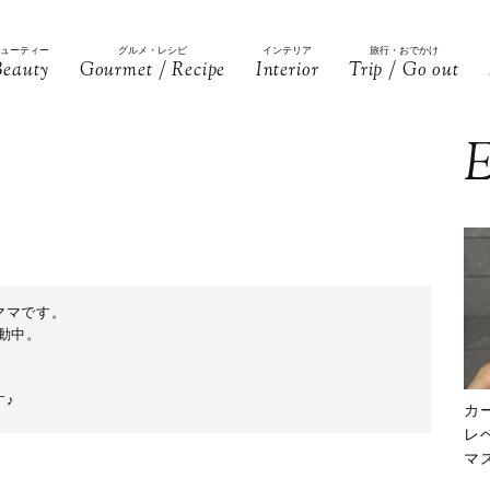
ビューティー
グルメ・レシピ
インテリア
旅行・おでかけ
Beauty
Gourmet / Recipe
Interior
Trip / Go out
E
ママです。
動中。
♪
カ
レ
マ
下