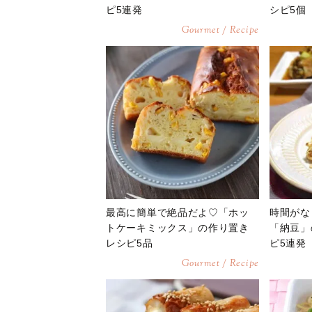
ピ5連発
シピ5個
Gourmet / Recipe
最高に簡単で絶品だよ♡「ホッ
時間がな
トケーキミックス」の作り置き
「納豆」
レシピ5品
ピ5連発
Gourmet / Recipe