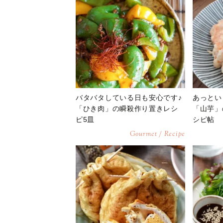
バタバタしている日も安心です♪
あっとい
「ひき肉」の瞬殺作り置きレシ
「山芋」
ピ5皿
シピ帖
Gourmet / Recipe