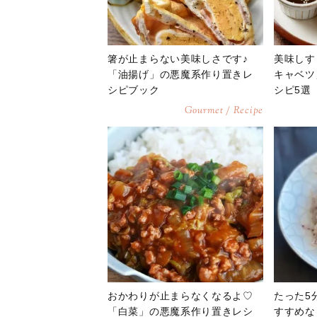
箸が止まらない美味しさです♪
美味しす
「油揚げ」の悪魔系作り置きレ
キャベツ
シピブック
シピ5選
Gourmet / Recipe
おかわりが止まらなくなるよ♡
たった5
「白菜」の悪魔系作り置きレシ
すすめな