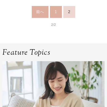
前へ
1
2
2/2
Feature Topics