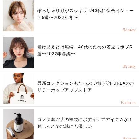
ぽっちゃり顔がスッキリ♡40代に似合うショー
ト5選〜2022年冬〜
Beauty
老け見えとは無縁！40代のための若返りボブ5
選〜2022年冬編〜
Beauty
最新コレクションもたっぷり揃う♡FURLAのホ
リデーポップアップストア
Fashion
コメダ珈琲店の福袋にボディケアアイテムが！
おしゃれで地球にも優しい