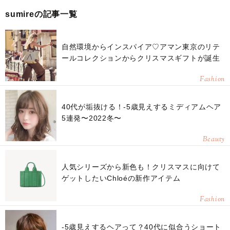
sumireの記事一覧
自然環境からインスパイア♡アマン東京のリテ
ールコレクションからクリスマスギフトが誕生
Fashion
40代が垢抜ける！-5歳見えするミディアムヘア
5連発〜2022冬〜
Beauty
人気シリーズから新色も！クリスマスに向けて
ゲットしたいChloéの新作アイテム
Fashion
-5歳見えするヘアって？40代に似合うショート