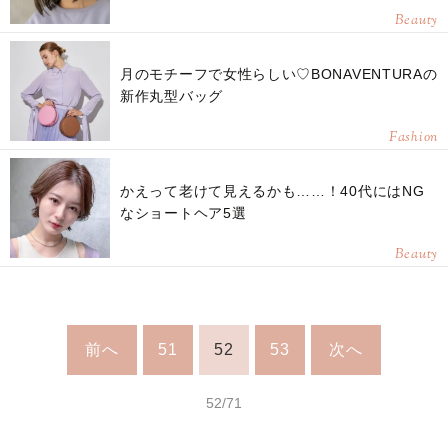
Beauty
月のモチーフで女性らしい♡BONAVENTURAの
新作丸型バッグ
Fashion
かえって老けて見えるかも……！40代にはNG
なショートヘア5選
Beauty
前へ
51
52
53
次へ
52/71