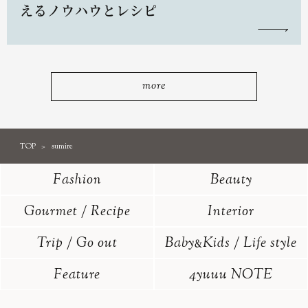
えるノウハウとレシピ
more
TOP
sumire
Fashion
Beauty
Gourmet / Recipe
Interior
Trip / Go out
Baby
Kids / Life style
&
Feature
4yuuu NOTE