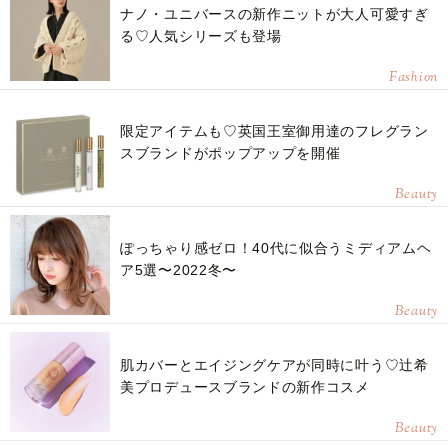
ナノ・ユニバースの新作ニットが大人可愛すぎ
る♡人気シリーズも登場
Fashion
限定アイテムも♡英国王室御用達のフレグラン
スブランドがポップアップを開催
Beauty
ぽっちゃり感ゼロ！40代に似合うミディアムヘ
ア5選〜2022冬〜
Beauty
肌カバーとエイジングケアが同時に叶う♡辻希
美プロデュースブランドの新作コスメ
Beauty