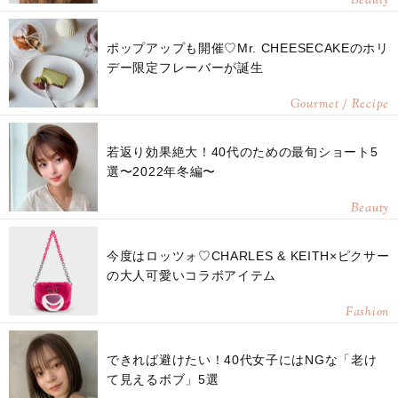
Beauty
ポップアップも開催♡Mr. CHEESECAKEのホリ
デー限定フレーバーが誕生
Gourmet / Recipe
若返り効果絶大！40代のための最旬ショート5
選〜2022年冬編〜
Beauty
今度はロッツォ♡CHARLES & KEITH×ピクサー
の大人可愛いコラボアイテム
Fashion
できれば避けたい！40代女子にはNGな「老け
て見えるボブ」5選