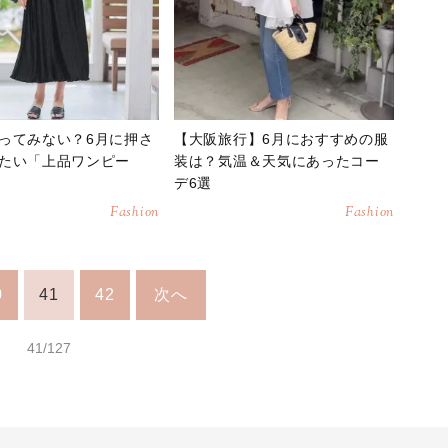
ってみない？6月に押さ
【大阪旅行】6月におすすめの服
たい「上品ワンピー
装は？気温＆天気にあったコー
デ6選
Fashion
Fashion
0
41
42
次へ
41/127