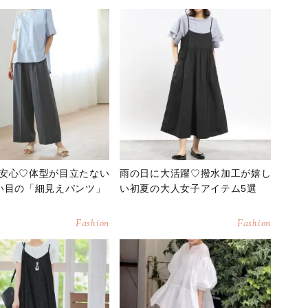
安心♡体型が目立たない
雨の日に大活躍♡撥水加工が嬉し
い目の「細見えパンツ」
い初夏の大人女子アイテム5選
Fashion
Fashion