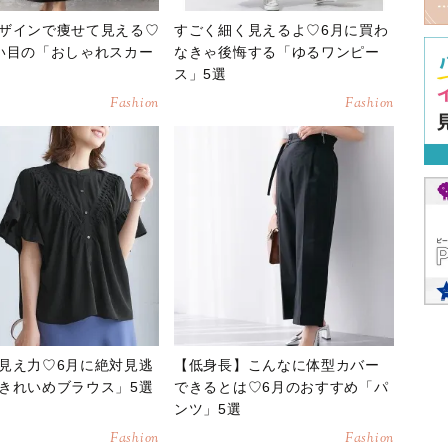
ザインで痩せて見える♡
すごく細く見えるよ♡6月に買わ
い目の「おしゃれスカー
なきゃ後悔する「ゆるワンピー
ス」5選
Fashion
Fashion
見え力♡6月に絶対見逃
【低身長】こんなに体型カバー
きれいめブラウス」5選
できるとは♡6月のおすすめ「パ
ンツ」5選
Fashion
Fashion