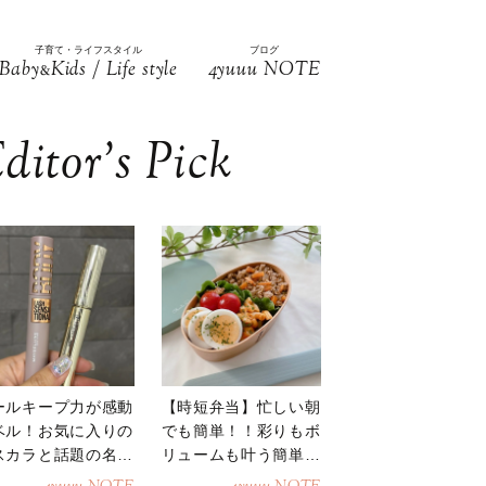
子育て・ライフスタイル
ブログ
Baby
Kids / Life style
4yuuu NOTE
&
ditor’s Pick
ールキープ力が感動
【時短弁当】忙しい朝
ベル！お気に入りの
でも簡単！！彩りもボ
スカラと話題の名品
リュームも叶う簡単そ
地
ぼろ弁当！