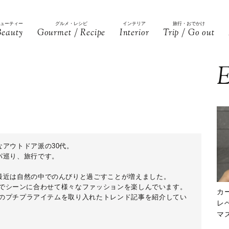
ビューティー
グルメ・レシピ
インテリア
旅行・おでかけ
Beauty
Gourmet / Recipe
Interior
Trip / Go out
E
アウトドア派の30代。
パ巡り、旅行です。
最近は自然の中でのんびりと過ごすことが増えました。
ARAでシーンに合わせて様々なファッションを楽しんでいます。
カ
などのプチプラアイテムを取り入れたトレンド記事を紹介してい
レ
マ
下