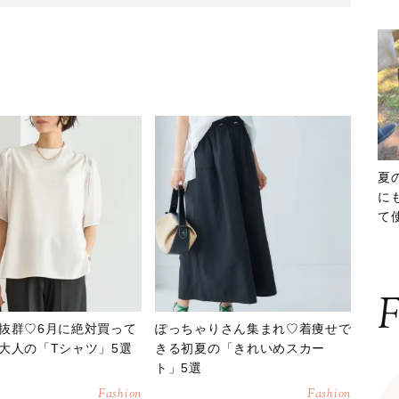
夏
に
て
ッ
F
抜群♡6月に絶対買って
ぽっちゃりさん集まれ♡着痩せで
大人の「Tシャツ」5選
きる初夏の「きれいめスカー
ト」5選
Fashion
Fashion