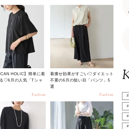
K
ICAN HOLIC】簡単に着
着痩せ効果がすごい♡ダイエット
る♡6月の人気「Tシャ
不要の6月の狙い目「パンツ」5
選
Fashion
Fashion