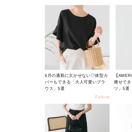
6月の通勤に欠かせない♡体型カ
【AMER
バーもできる「大人可愛いブラ
痩せでき
ウス」5選
ツ」5選
Fashion