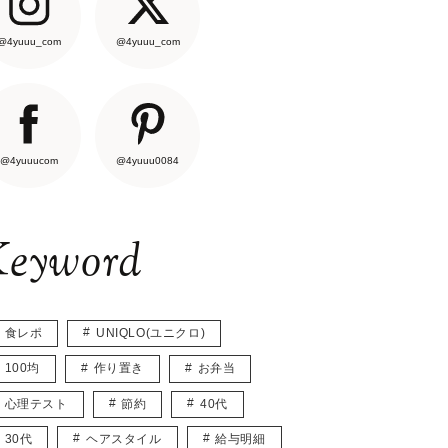
@4yuuu_com
@4yuuu_com
@4yuuucom
@4yuuu0084
eyword
食レポ
UNIQLO(ユニクロ)
100均
作り置き
お弁当
心理テスト
節約
40代
30代
ヘアスタイル
給与明細