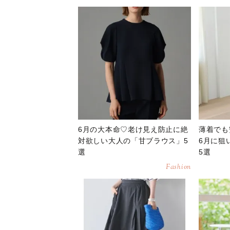
6月の大本命♡老け見え防止に絶
薄着でも
対欲しい大人の「甘ブラウス」5
6月に狙
選
5選
Fashion