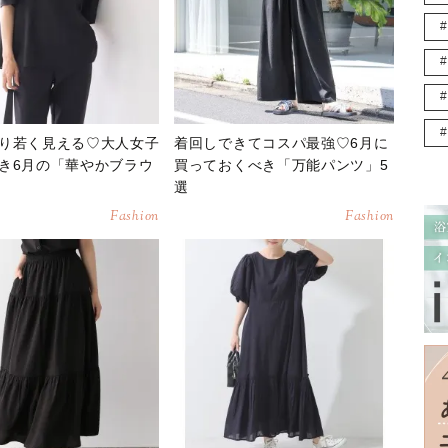
り若く見える♡大人女子
着回しできてコスパ最強♡6月に
き6月の「華やかブラウ
買っておくべき「万能パンツ」5
選
Fashion
Fashion