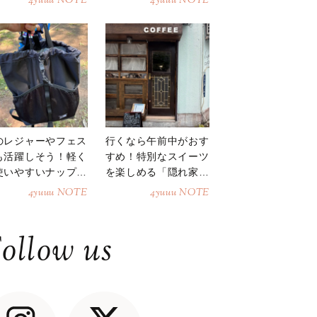
4yuuu NOTE
4yuuu NOTE
のレジャーやフェス
行くなら午前中がおす
も活躍しそう！軽く
すめ！特別なスイーツ
使いやすいナップサ
を楽しめる「隠れ家カ
ク
フェ」
4yuuu NOTE
4yuuu NOTE
ollow us