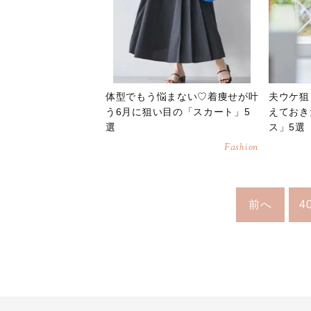
体型でもう悩まない♡着痩せが叶
夫ウケ狙
う6月に狙い目の「スカート」5
えておき
選
ス」5選
Fashion
前へ
4