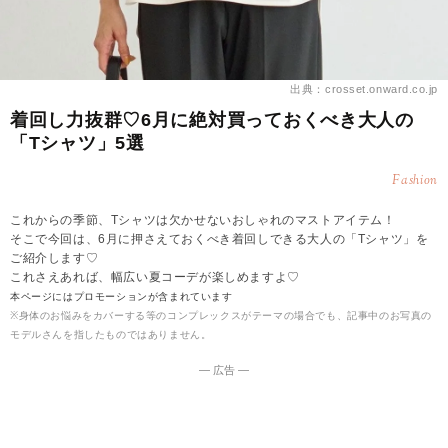
出典：crosset.onward.co.jp
着回し力抜群♡6月に絶対買っておくべき大人の
「Tシャツ」5選
Fashion
これからの季節、Tシャツは欠かせないおしゃれのマストアイテム！
そこで今回は、6月に押さえておくべき着回しできる大人の「Tシャツ」を
ご紹介します♡
これさえあれば、幅広い夏コーデが楽しめますよ♡
本ページにはプロモーションが含まれています
※身体のお悩みをカバーする等のコンプレックスがテーマの場合でも、記事中のお写真の
モデルさんを指したものではありません。
― 広告 ―