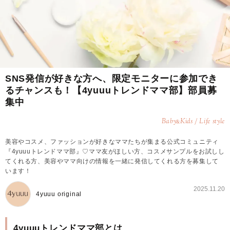
SNS発信が好きな方へ、限定モニターに参加でき
るチャンスも！【4yuuuトレンドママ部】部員募
集中
Baby
Kids / Life style
&
美容やコスメ、ファッションが好きなママたちが集まる公式コミュニティ
『4yuuuトレンドママ部』♡ママ友がほしい方、コスメサンプルをお試しし
てくれる方、美容やママ向けの情報を一緒に発信してくれる方を募集して
います！
2025.11.20
4yuuu original
4yuuuトレンドママ部とは