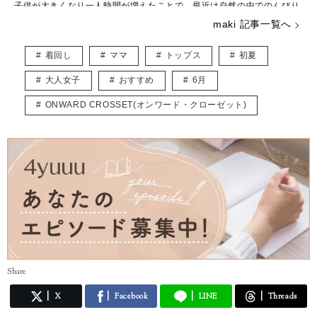
子供が大きくなり一人時間が増えたことで、最近は自然の中でのんびり
と過ごすことが増えました。
maki 記事一覧へ
好きなブランドはBCBG MAXAZRIA、ZARAでシーンに合わせて様々な
ファッションを楽しんでいます。
着回し
ママ
トップス
初夏
こちらでは主にUNIQLOやGU、しまむらなどのプチプラアイテムを取
り入れたトレンド記事を紹介していきます。
大人女子
おすすめ
6月
宜しくお願いします。
ONWARD CROSSET(オンワード・クローゼット)
Share
X
Facebook
LINE
Threads