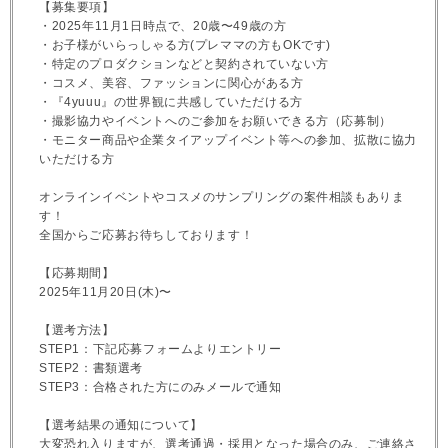
【募集要項】
・2025年11月1日時点で、20歳〜49歳の方
・お子様がいらっしゃる方(プレママの方もOKです)
・特定のプロダクションなどと契約されていない方
・コスメ、美容、ファッションに関心がある方
・『4yuuu』の世界観に共感していただける方
・撮影協力やイベントへのご参加をお願いできる方（応募制）
・モニター商品や企業タイアップイベント等への参加、拡散に協力
いただける方
オンラインイベントやコスメのサンプリングの案件相談もありま
す！
全国からご応募お待ちしております！
【応募期間】
2025年11月20日(木)〜
【選考方法】
STEP1：下記応募フォームよりエントリー
STEP2：書類選考
STEP3：合格された方にのみメールで通知
【選考結果の通知について】
大変恐れ入りますが、選考通過・採用となった場合のみ、ご連絡さ