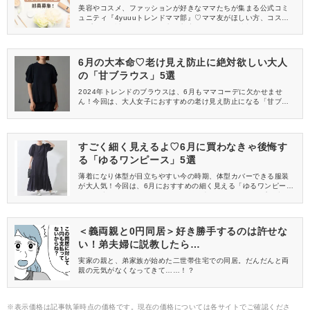
員募集中
美容やコスメ、ファッションが好きなママたちが集まる公式コミ
ュニティ『4yuuuトレンドママ部』♡ママ友がほしい方、コスメサ
ンプルをお試ししてくれる方、美容やママ向けの情報を一緒に発
信してくれる方を募集しています！
6月の大本命♡老け見え防止に絶対欲しい大人
の「甘ブラウス」5選
2024年トレンドのブラウスは、6月もママコーデに欠かせませ
ん！今回は、大人女子におすすめの老け見え防止になる「甘ブラ
ウス」をご紹介します。これさえあれば、若々しい印象のスタイ
ルが楽しめますよ♡
すごく細く見えるよ♡6月に買わなきゃ後悔す
る「ゆるワンピース」5選
薄着になり体型が目立ちやすい今の時期、体型カバーできる服装
が大人気！今回は、6月におすすめの細く見える「ゆるワンピー
ス」に注目してみました♡おしゃれな上にスタイルアップが叶うワ
ンピースは、今すぐ買わなきゃ損ですよ。
＜義両親と0円同居＞好き勝手するのは許せな
い！弟夫婦に説教したら…
実家の親と、弟家族が始めた二世帯住宅での同居。だんだんと両
親の元気がなくなってきて……！？
※表示価格は記事執筆時点の価格です。現在の価格については各サイトでご確認くださ