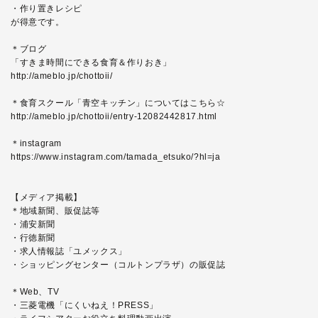
・作り置きレシピ
が得意です。
＊ブログ
「すきま時間にできる食育＆作りおき」
http://ameblo.jp/chottoii/
＊食育スクール「青空キッチン」についてはこちら☆
http://ameblo.jp/chottoii/entry-12082442817.html
＊instagram
https://www.instagram.com/tamada_etsuko/?hl=ja
【メディア掲載】
＊地域新聞、販促誌等
・浦安新聞
・行徳新聞
・求人情報誌「ユメックス」
・ショッピングセンター（コルトンプラザ）の販促誌
＊Web、TV
・三菱電機「にくいねえ！PRESS」