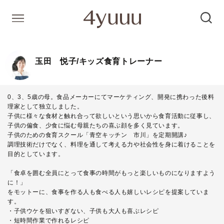
玉田 悦子/キッズ食育トレーナー
0、3、5歳の母。食品メーカーにてマーケティング、開発に携わった後料
理家として独立しました。
子供に様々な食材と触れ合って欲しいという思いから食育活動に従事し、
子供の偏食、少食に悩む母親たちの喜ぶ顔を多く見ています。
子供のための食育スクール「青空キッチン 市川」を定期開講♪
調理技術だけでなく、料理を通して考える力や社会性を身に着けることを
目的としています。
「食卓を囲む全員にとって食事の時間がもっと楽しいものになりますよう
に！」
をモットーに、食事を作る人も食べる人も嬉しいレシピを提案していま
す。
・子供ウケを狙いすぎない、子供も大人も喜ぶレシピ
・短時間作業で作れるレシピ