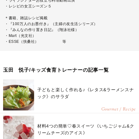
・ライフシアターお役立ち料理動画出演
・レシピの女王シーズン５
＊書籍、雑誌レシピ掲載
・『100万人のお墨付き』（主婦の友生活シリーズ）
・『みんなの作り置き日記』（翔泳社様）
・Mart（光文社）
・ESSE（扶桑社） 等
玉田 悦子/キッズ食育トレーナーの記事一覧
子どもと楽しく作れる♪《レタス&ラーメンスナ
ック》のサラダ
Gourmet / Recipe
材料4つの簡単♡春スイーツ《いちごジャム&ク
リームチーズのアイス》