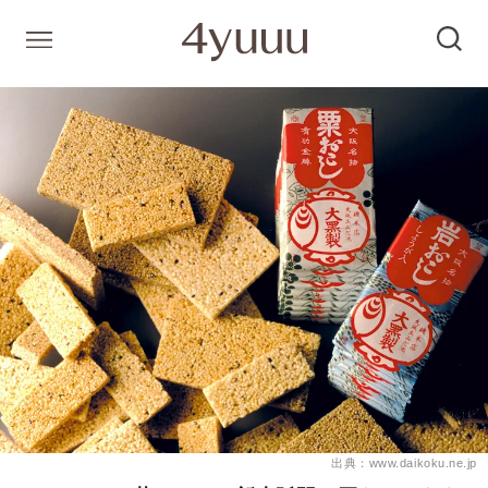
出典：www.daikoku.ne.jp