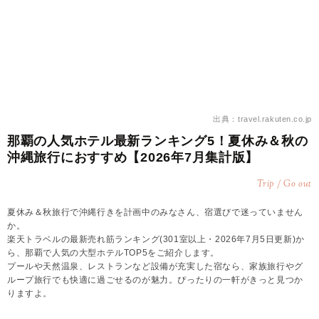
出典：travel.rakuten.co.jp
那覇の人気ホテル最新ランキング5！夏休み＆秋の
沖縄旅行におすすめ【2026年7月集計版】
Trip / Go out
夏休み＆秋旅行で沖縄行きを計画中のみなさん、宿選びで迷っていません
か。
楽天トラベルの最新売れ筋ランキング(301室以上・2026年7月5日更新)か
ら、那覇で人気の大型ホテルTOP5をご紹介します。
プールや天然温泉、レストランなど設備が充実した宿なら、家族旅行やグ
ループ旅行でも快適に過ごせるのが魅力。ぴったりの一軒がきっと見つか
りますよ。
本ページにはプロモーションが含まれています