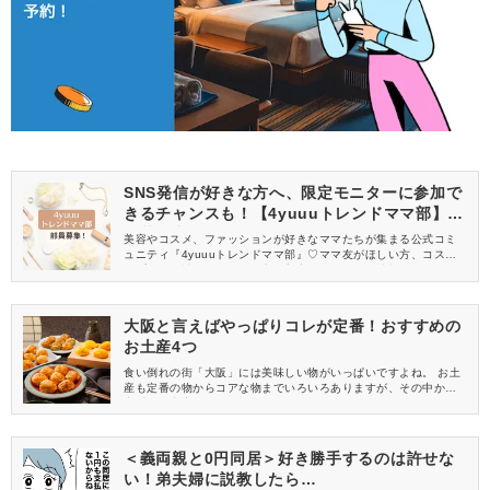
SNS発信が好きな方へ、限定モニターに参加で
きるチャンスも！【4yuuuトレンドママ部】部
員募集中
美容やコスメ、ファッションが好きなママたちが集まる公式コミ
ュニティ『4yuuuトレンドママ部』♡ママ友がほしい方、コスメサ
ンプルをお試ししてくれる方、美容やママ向けの情報を一緒に発
信してくれる方を募集しています！
大阪と言えばやっぱりコレが定番！おすすめの
お土産4つ
食い倒れの街「大阪」には美味しい物がいっぱいですよね。 お土
産も定番の物からコアな物までいろいろありますが、その中から
定番のお土産を4つご紹介します。
＜義両親と0円同居＞好き勝手するのは許せな
い！弟夫婦に説教したら…