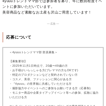
4yuuuトレンドママ部では参加者を募り、年に数回程度イベ
ントに参加いただいています。
美容商品など素敵なお土産も沢山ご用意しています！
― 広告 ―
応募について
＜4yuuuトレンドママ部 部員募集＞
【募集要項】
・2025年11月1日時点で、20歳〜49歳の方
・お子様がいらっしゃる方(プレママの方もOKです)
・特定のプロダクションなどと契約されていない方
・コスメ、美容、ファッションに関心がある方
・『4yuuu』の世界観に共感していただける方
・撮影協力やイベントへのご参加をお願いできる方（応募制）
・モニター商品や企業タイアップイベント等への参加、拡散に協力
いただける方