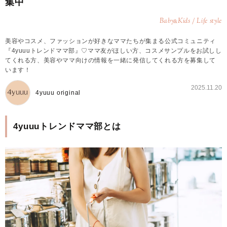
集中
Baby
Kids / Life style
&
美容やコスメ、ファッションが好きなママたちが集まる公式コミュニティ
『4yuuuトレンドママ部』♡ママ友がほしい方、コスメサンプルをお試しし
てくれる方、美容やママ向けの情報を一緒に発信してくれる方を募集して
います！
2025.11.20
4yuuu original
4yuuuトレンドママ部とは