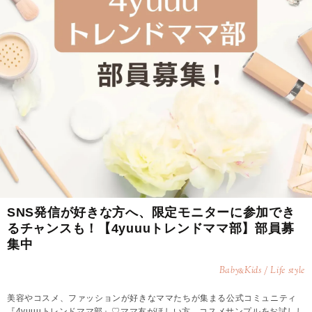
SNS発信が好きな方へ、限定モニターに参加でき
るチャンスも！【4yuuuトレンドママ部】部員募
集中
Baby
Kids / Life style
&
美容やコスメ、ファッションが好きなママたちが集まる公式コミュニティ
『4yuuuトレンドママ部』♡ママ友がほしい方、コスメサンプルをお試しし