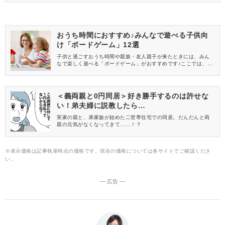
信してくれる方を募集しています！
おうち時間におすすめ♪みんなで遊べる子供向
け「ボードゲーム」12選
子供と過ごすおうち時間や親族・友人親子が来たときには、みん
なで楽しく遊べる「ボードゲーム」がおすすめです♪ここでは、大
人も子供も夢中になる人気ボードゲームをご紹介。日本はもちろ
ん、海外メーカーのロングセラーなども取り上げていますよ。雨
の日や予定のない休日、ゴールデンウィーク・夏休み・正月など
の長期休暇などは、ぜひ家族でボードゲームをプレイしましょう♪
＜義両親と0円同居＞好き勝手するのは許せな
い！弟夫婦に説教したら…
実家の親と、弟家族が始めた二世帯住宅での同居。だんだんと両
親の元気がなくなってきて……！？
※表示価格は記事執筆時点の価格です。現在の価格については各サイトでご確認くださ
い。
― 広告 ―