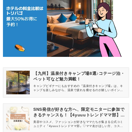
【九州】温泉付きキャンプ場8選♪コテージ泊・
ペット可など魅力満載！
キャンプビギナーにもおすすめの『温泉付きキャンプ場』は、キ
ャンプを楽しみながら、温泉で疲れを癒せるのが嬉しいポイント♪
温泉大国の九州には、温泉や露天風呂を楽しめるキャンプ場もた
くさんありますよ！そこで今回は、九州にある温泉付きキャンプ
場をご紹介します。ぜひ、休日のレジャーの参考にしてください
ね！
SNS発信が好きな方へ、限定モニターに参加で
きるチャンスも！【4yuuuトレンドママ部】部
員募集中
美容やコスメ、ファッションが好きなママたちが集まる公式コミ
ュニティ『4yuuuトレンドママ部』♡ママ友がほしい方、コスメサ
ンプルをお試ししてくれる方、美容やママ向けの情報を一緒に発