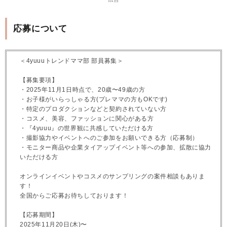
応募について
＜4yuuuトレンドママ部 部員募集＞
【募集要項】
・2025年11月1日時点で、20歳〜49歳の方
・お子様がいらっしゃる方(プレママの方もOKです)
・特定のプロダクションなどと契約されていない方
・コスメ、美容、ファッションに関心がある方
・『4yuuu』の世界観に共感していただける方
・撮影協力やイベントへのご参加をお願いできる方（応募制）
・モニター商品や企業タイアップイベント等への参加、拡散に協力
いただける方
オンラインイベントやコスメのサンプリングの案件相談もありま
す！
全国からご応募お待ちしております！
【応募期間】
2025年11月20日(木)〜