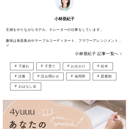
小林亜紀子
主婦をやりながらモデル、ナレーターの仕事をしています。
趣味は食器集めやテーブルコーディネート、フラワーアレンジメントな
ど。
季節や季節ごとのイベントに合わせて部屋・玄関・トイレなどの花やイ
小林亜紀子 記事一覧へ
ンテリアをコーディネートすることも好きです。
子連れ
子育て
お出かけ
絵本
またコスメやファッションが大好きで、どんなファッションでも着こな
せるように体型維持には力を入れています。
読書
読み聞かせ
福岡県
図書館
おはなし会