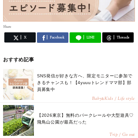
Share
X
Facebook
LINE
Threads
おすすめ記事
SNS発信が好きな方へ、限定モニターに参加で
きるチャンスも！【4yuuuトレンドママ部】部
員募集中
Baby
Kids / Life style
&
【2026東京】無料のパークレールや大型遊具♡
飛鳥山公園が最高だった
Trip / Go out