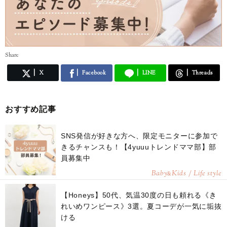
Share
X
Facebook
LINE
Threads
おすすめ記事
SNS発信が好きな方へ、限定モニターに参加で
きるチャンスも！【4yuuuトレンドママ部】部
員募集中
Baby
Kids / Life style
&
【Honeys】50代、気温30度の日も頼れる《き
れいめワンピース》3選。夏コーデが一気に垢抜
ける