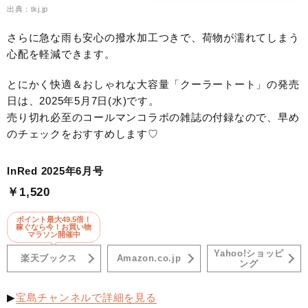
出典：tkj.jp
さらに急な雨も安心の撥水加工つきで、荷物が濡れてしまう
心配を軽減できます。
とにかく快適＆おしゃれな大容量「クーラートート」の発売
日は、2025年5月7日(水)です。
売り切れ必至のコールマンコラボの雑誌の付録なので、早め
のチェックをおすすめします♡
InRed 2025年6月号
￥1,520
ポイント最大49.5倍！
稼ぐなら今！お買い物
マラソン開催中
Yahoo!ショッピ
楽天ブックス
Amazon.co.jp
ング
▶
宝島チャンネルで詳細を見る