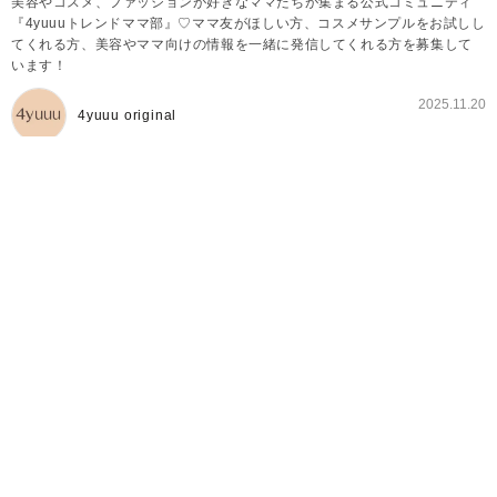
美容やコスメ、ファッションが好きなママたちが集まる公式コミュニティ
『4yuuuトレンドママ部』♡ママ友がほしい方、コスメサンプルをお試しし
てくれる方、美容やママ向けの情報を一緒に発信してくれる方を募集して
います！
2025.11.20
4yuuu original
4yuuuトレンドママ部とは