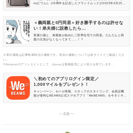
m(ピウム)」の5周年を記念したブランドムックが2025年4月25日
(金)に宝島社から発売！雑誌の付録には、ブランドのアイコンカラ
ーでもあるピンク×ブラックの組み合わせが可愛い「ショルダーバ
ッグ」が登場します。
＜義両親と0円同居＞好き勝手するのは許せな
い！弟夫婦に説教したら…
実家の親と、弟家族が始めた二世帯住宅での同居。だんだんと両
親の元気がなくなってきて……！？
※表示価格は記事執筆時点の価格です。現在の価格については各サイトでご確認くださ
い。
※Amazonのアソシエイトとして、4yuuuは適格販売により収入を得ています。
＼初めてのアプリログイン限定／
1,000マイルをプレゼント！
キャンペーン、セール情報、スタッフのスタイリング、会員証機
能が便利なBEAMS公式スマホアプリ「WeBEAMS」を今すぐチェ
ック♪
― 広告 ―