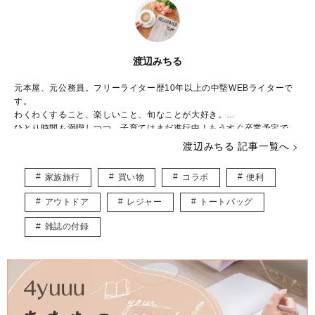
渡辺みちる
元本屋、元公務員。フリーライター歴10年以上の中堅WEBライターで
す。
わくわくすること、楽しいこと、旬なことが大好き。
ひとり時間も満喫しつつ、子育てはまだ進行中！もうすぐ卒業予定で
す。
渡辺みちる 記事一覧へ
主婦・ママ・大人女子のみなさんの毎日が、ちょっと楽しくなる記事を
お届けしていきます。
家族旅行
買い物
コラボ
便利
アウトドア
レジャー
トートバッグ
雑誌の付録