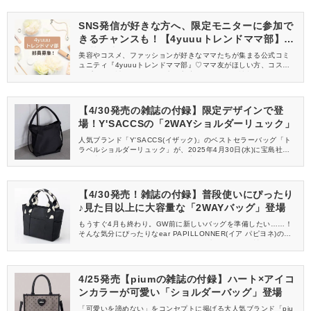
SNS発信が好きな方へ、限定モニターに参加で
きるチャンスも！【4yuuuトレンドママ部】部
員募集中
美容やコスメ、ファッションが好きなママたちが集まる公式コミ
ュニティ『4yuuuトレンドママ部』♡ママ友がほしい方、コスメサ
ンプルをお試ししてくれる方、美容やママ向けの情報を一緒に発
信してくれる方を募集しています！
【4/30発売の雑誌の付録】限定デザインで登
場！Y'SACCSの「2WAYショルダーリュック」
人気ブランド「Y'SACCS(イザック)」のベストセラーバッグ「ト
ラベルショルダーリュック」が、2025年4月30日(水)に宝島社か
ら発売の雑誌の付録に、なんと限定デザインで登場します！使い
勝手バツグンの2WAYショルダーリュックは、アクティブな季節と
相性ぴったり！シンプルだけど今っぽい、大人のおしゃれ心をく
すぐるデザインもポイントですよ。
【4/30発売！雑誌の付録】普段使いにぴったり
♪見た目以上に大容量な「2WAYバッグ」登場
もうすぐ4月も終わり。GW前に新しいバッグを準備したい……！
そんな気分にぴったりなear PAPILLONNER(イア パピヨネ)の大
人気バッグシリーズが2025年4月30日(水)、なんと雑誌の付録に
初登場です。見た目以上の収納力、おしゃれなダルメシアン柄、
便利な2WAY仕様……と、大人女子にとってまさに「こんなの欲し
かった♪」と思える魅力たっぷりな仕上がりですよ。
4/25発売【piumの雑誌の付録】ハート×アイコ
ンカラーが可愛い「ショルダーバッグ」登場
「可愛いを諦めない」をコンセプトに掲げる大人気ブランド「piu