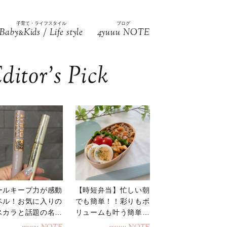
子育て・ライフスタイル
ブログ
Baby
Kids / Life style
4yuuu NOTE
&
ditor’s Pick
ールキープ力が感動
【時短弁当】忙しい朝
ベル！お気に入りの
でも簡単！！彩りもボ
スカラと話題の名品
リュームも叶う簡単そ
地
ぼろ弁当！