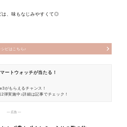
ピは、味もなじみやすくて◎
レシピはこちら♪
マートウォッチが当たる！
spire3がもらえるチャンス！
第2弾実施中♪詳細は記事でチェック！
― 広告 ―