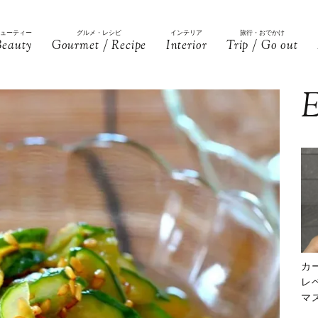
ビューティー
グルメ・レシピ
インテリア
旅行・おでかけ
Beauty
Gourmet / Recipe
Interior
Trip / Go out
E
カ
レ
マ
下