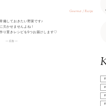
Gourmet / Recipe
常備しておきたい野菜です♪
に欠かせませんよね！
作り置きレシピを5つお届けします♡
― 広告 ―
K