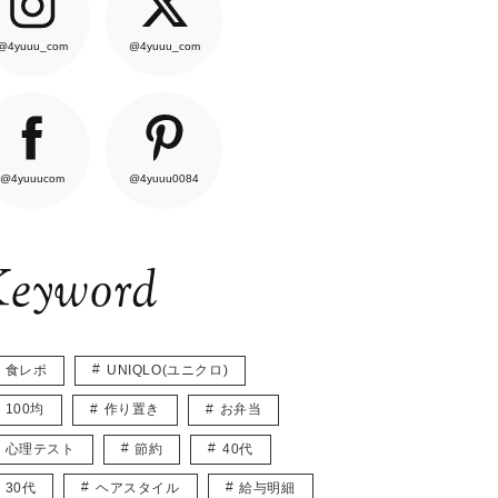
@4yuuu_com
@4yuuu_com
@4yuuucom
@4yuuu0084
eyword
食レポ
UNIQLO(ユニクロ)
100均
作り置き
お弁当
心理テスト
節約
40代
30代
ヘアスタイル
給与明細