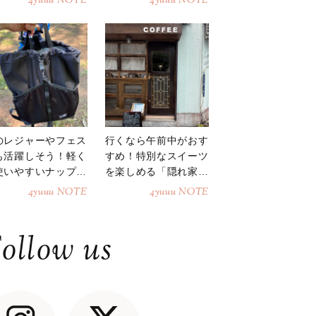
4yuuu NOTE
4yuuu NOTE
のレジャーやフェス
行くなら午前中がおす
も活躍しそう！軽く
すめ！特別なスイーツ
使いやすいナップサ
を楽しめる「隠れ家カ
ク
フェ」
4yuuu NOTE
4yuuu NOTE
ollow us