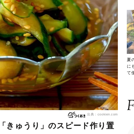
夏
に
て
ッ
F
出典：cookien.com
♪「きゅうり」のスピード作り置