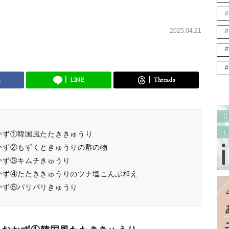
2025.04.21
k
LINE
Threads
かず①韓国風たたききゅうり
かず②もずくときゅうりの酢の物
かず③キムチきゅうり
かず④たたききゅうりのツナ塩こんぶ和え
かず⑤パリパリきゅうり