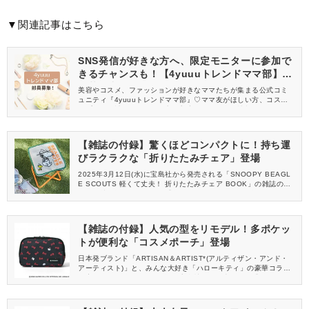
▼関連記事はこちら
SNS発信が好きな方へ、限定モニターに参加で
きるチャンスも！【4yuuuトレンドママ部】部
員募集中
美容やコスメ、ファッションが好きなママたちが集まる公式コミ
ュニティ『4yuuuトレンドママ部』♡ママ友がほしい方、コスメサ
ンプルをお試ししてくれる方、美容やママ向けの情報を一緒に発
信してくれる方を募集しています！
【雑誌の付録】驚くほどコンパクトに！持ち運
びラクラクな「折りたたみチェア」登場
2025年3月12日(水)に宝島社から発売される「SNOOPY BEAGL
E SCOUTS 軽くて丈夫！ 折りたたみチェア BOOK」の雑誌の付
録は、持ち運びラクラクな「折りたたみチェア」が登場です。同
日発売の雑誌の付録、スヌーピーのレジャーシートとお揃いデザ
インだから、一緒買いもおすすめ！アウトドアからおうちインテ
リアまで活躍してくれるファン必見のアイテムです♡
【雑誌の付録】人気の型をリモデル！多ポケッ
トが便利な「コスメポーチ」登場
日本発ブランド「ARTISAN＆ARTIST*(アルティザン・アンド・
アーティスト)」と、みんな大好き「ハローキティ」の豪華コラボ
が実現！2025年2月28日(金)に宝島社から発売される「オトナミ
ューズ 2025年4月号」の雑誌の付録として、多ポケット付き「コ
スメポーチ」が登場しますよ。忙しい大人女子の毎日に、使い勝
手バツグンの神アイテムをお見逃しなく♪