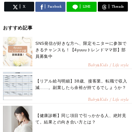
X
Facebook
LINE
Threads
おすすめ記事
SNS発信が好きな方へ、限定モニターに参加で
きるチャンスも！【4yuuuトレンドママ部】部
員募集中
Baby
Kids / Life style
&
【リアル給与明細】38歳、接客業。転職で収入
減……。副業したら余裕が持てるでしょうか？
Baby
Kids / Life style
&
【健康診断】同じ項目で引っかかる人、絶対見
て。結果との向き合い方とは？