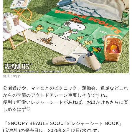
出典：tkj.jp
公園遊びや、ママ友とのピクニック、運動会、遠足などこれ
からの季節のアウトドアシーン重宝しそうですね。
便利で可愛いレジャーシートがあれば、お出かけもさらに楽
しめるはず♡
「SNOOPY BEAGLE SCOUTS レジャーシート BOOK」
(宝島社)の発売日は、2025年3月12日(水)です。