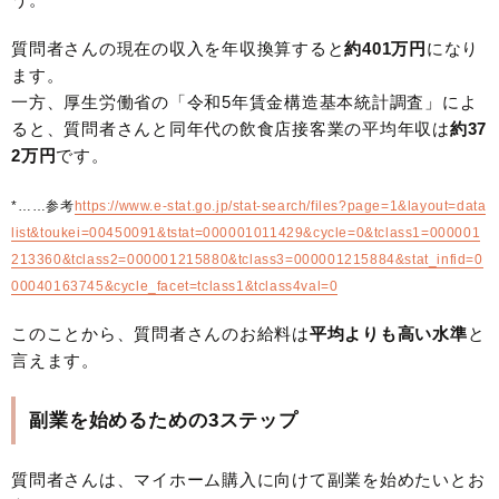
質問者さんの現在の収入を年収換算すると
約401万円
になり
ます。
一方、厚生労働省の「令和5年賃金構造基本統計調査」によ
ると、質問者さんと同年代の飲食店接客業の平均年収は
約37
2万円
です。
*……参考
https://www.e-stat.go.jp/stat-search/files?page=1&layout=data
list&toukei=00450091&tstat=000001011429&cycle=0&tclass1=000001
213360&tclass2=000001215880&tclass3=000001215884&stat_infid=0
00040163745&cycle_facet=tclass1&tclass4val=0
このことから、質問者さんのお給料は
平均よりも高い水準
と
言えます。
副業を始めるための3ステップ
質問者さんは、マイホーム購入に向けて副業を始めたいとお