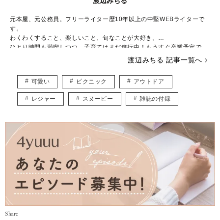
渡辺みちる
元本屋、元公務員。フリーライター歴10年以上の中堅WEBライターで
す。
わくわくすること、楽しいこと、旬なことが大好き。
ひとり時間も満喫しつつ、子育てはまだ進行中！もうすぐ卒業予定で
す。
渡辺みちる 記事一覧へ
主婦・ママ・大人女子のみなさんの毎日が、ちょっと楽しくなる記事を
お届けしていきます。
可愛い
ピクニック
アウトドア
レジャー
スヌーピー
雑誌の付録
Share