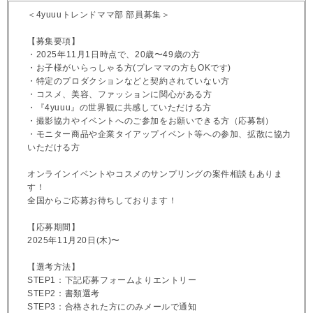
＜4yuuuトレンドママ部 部員募集＞
【募集要項】
・2025年11月1日時点で、20歳〜49歳の方
・お子様がいらっしゃる方(プレママの方もOKです)
・特定のプロダクションなどと契約されていない方
・コスメ、美容、ファッションに関心がある方
・『4yuuu』の世界観に共感していただける方
・撮影協力やイベントへのご参加をお願いできる方（応募制）
・モニター商品や企業タイアップイベント等への参加、拡散に協力
いただける方
オンラインイベントやコスメのサンプリングの案件相談もありま
す！
全国からご応募お待ちしております！
【応募期間】
2025年11月20日(木)〜
【選考方法】
STEP1：下記応募フォームよりエントリー
STEP2：書類選考
STEP3：合格された方にのみメールで通知