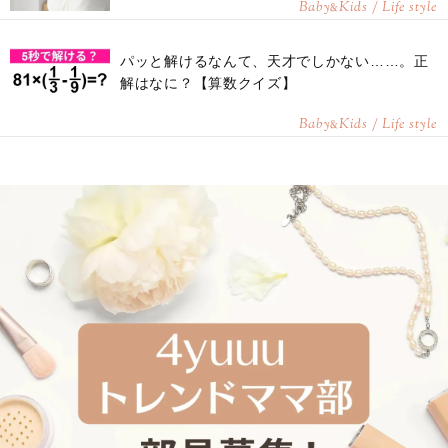
Baby
Kids / Life style
&
パッと解けるなんて、天才でしかない……。正
解はなに？【算数クイズ】
Baby
Kids / Life style
&