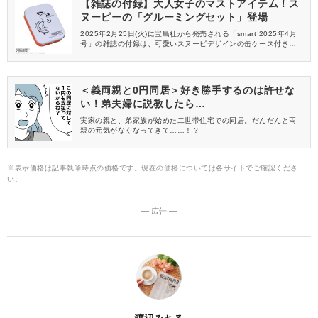
【雑誌の付録】大人女子のマストアイテム！ス
ヌーピーの「グルーミングセット」登場
2025年2月25日(火)に宝島社から発売される「smart 2025年4月
号」の雑誌の付録は、可愛いスヌーピデザインの缶ケース付き
「グルーミングセット」が登場♪ケースの中には、ちょっとしたお
手入れに活躍する豪華6点がセットイン。大人女子なら一つは持っ
ておきたい実用性もバツグンのアイテムです。
＜義両親と0円同居＞好き勝手するのは許せな
い！弟夫婦に説教したら…
実家の親と、弟家族が始めた二世帯住宅での同居。だんだんと両
親の元気がなくなってきて……！？
※表示価格は記事執筆時点の価格です。現在の価格については各サイトでご確認くださ
い。
― 広告 ―