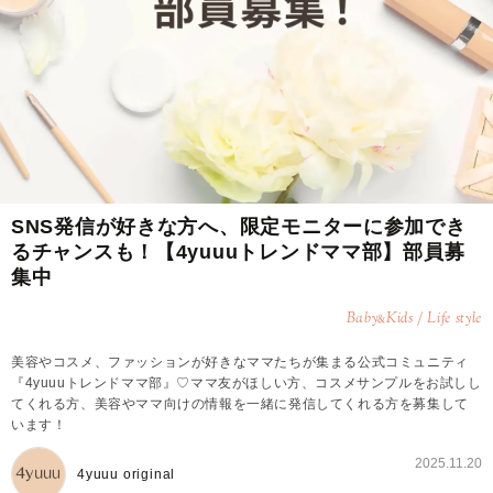
SNS発信が好きな方へ、限定モニターに参加でき
るチャンスも！【4yuuuトレンドママ部】部員募
集中
Baby
Kids / Life style
&
美容やコスメ、ファッションが好きなママたちが集まる公式コミュニティ
『4yuuuトレンドママ部』♡ママ友がほしい方、コスメサンプルをお試しし
てくれる方、美容やママ向けの情報を一緒に発信してくれる方を募集して
います！
2025.11.20
4yuuu original