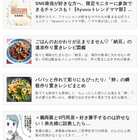
SNS発信が好きな方へ、限定モニターに参加で
きるチャンスも！【4yuuuトレンドママ部】部
員募集中
美容やコスメ、ファッションが好きなママたちが集まる公式コミ
ュニティ『4yuuuトレンドママ部』♡ママ友がほしい方、コスメサ
ンプルをお試ししてくれる方、美容やママ向けの情報を一緒に発
信してくれる方を募集しています！
ごはんのおかわりが止まりません♡「納豆」の
速攻作り置きレシピ図鑑
粘りと風味がたまらない「納豆」は、毎日の食卓に欠かせない存
在♪ 今回は数あるメニューの中から、作り置きにおすすめの速攻レ
シピをセレクトしました♡ ひと手間加えるだけで美味しい副菜が
作れるので、気軽にマネしてみてくださいね！
パパッと作れて彩りにもぴったり♪「卵」の瞬
殺作り置きレシピまとめ
茹でても炒めても美味しく、ちょっとした彩りにも使える「卵」♡
火の通りが早いから、瞬殺でおかずが作り置きできるのも魅力で
す♪ 中でも今回は、食卓を華やかにしてくれる簡単レシピをセレク
トしました！
＜義両親と0円同居＞好き勝手するのは許せな
い！弟夫婦に説教したら…
実家の親と、弟家族が始めた二世帯住宅での同居。だんだんと両
親の元気がなくなってきて……！？