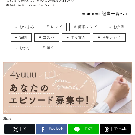
美味しそう！作ってみたい！
そんなワクワクするレシピ記事をお届けします♪
mamemii 記事一覧へ
おつまみ
レシピ
簡単レシピ
お弁当
節約
コスパ
作り置き
時短レシピ
おかず
献立
Share
X
Facebook
LINE
Threads