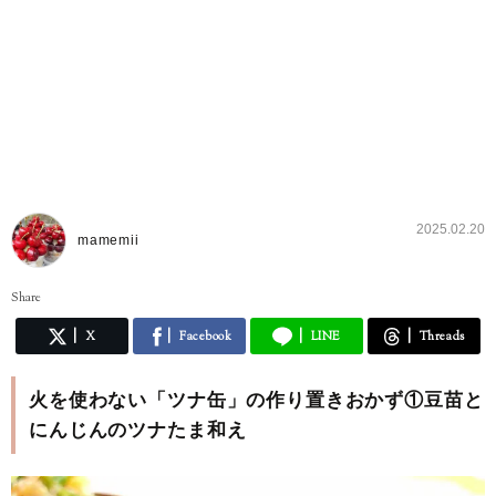
2025.02.20
mamemii
Share
X
Facebook
LINE
Threads
火を使わない「ツナ缶」の作り置きおかず①豆苗と
にんじんのツナたま和え