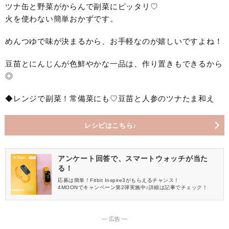
ツナ缶と野菜がからんで副菜にピッタリ♡
火を使わない簡単おかずです。
めんつゆで味が決まるから、お手軽なのが嬉しいですよね！
豆苗とにんじんが色鮮やかな一品は、作り置きもできるから
◎
◆レンジで副菜！常備菜にも♡豆苗と人参のツナたま和え
レシピはこちら♪
アンケート回答で、スマートウォッチが当た
る！
応募は簡単！Fitbit Inspire3がもらえるチャンス！
4MOONでキャンペーン第2弾実施中♪詳細は記事でチェック！
― 広告 ―