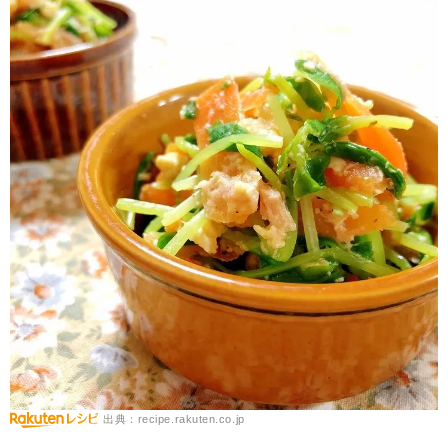
出典：recipe.rakuten.co.jp