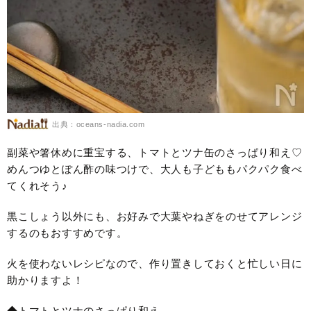
出典：oceans-nadia.com
副菜や箸休めに重宝する、トマトとツナ缶のさっぱり和え♡
めんつゆとぽん酢の味つけで、大人も子どももパクパク食べ
てくれそう♪
黒こしょう以外にも、お好みで大葉やねぎをのせてアレンジ
するのもおすすめです。
火を使わないレシピなので、作り置きしておくと忙しい日に
助かりますよ！
◆トマトとツナのさっぱり和え