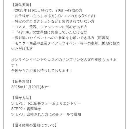
【募集要項】
・2025年11月1日時点で、20歳〜49歳の方
・お子様がいらっしゃる方(プレママの方もOKです)
・特定のプロダクションなどと契約されていない方
・コスメ、美容、ファッションに関心がある方
・『4yuuu』の世界観に共感していただける方
・撮影協力やイベントへのご参加をお願いできる方（応募制）
・モニター商品や企業タイアップイベント等への参加、拡散に協力
いただける方
オンラインイベントやコスメのサンプリングの案件相談もありま
す！
全国からご応募お待ちしております！
【応募期間】
2025年11月20日(木)〜
【選考方法】
STEP1：下記応募フォームよりエントリー
STEP2：書類選考
STEP3：合格された方にのみメールで通知
【選考結果の通知について】