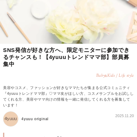
SNS発信が好きな方へ、限定モニターに参加でき
るチャンスも！【4yuuuトレンドママ部】部員募
集中
Baby
Kids / Life style
&
美容やコスメ、ファッションが好きなママたちが集まる公式コミュニティ
『4yuuuトレンドママ部』♡ママ友がほしい方、コスメサンプルをお試しし
てくれる方、美容やママ向けの情報を一緒に発信してくれる方を募集して
います！
2025.11.20
4yuuu original