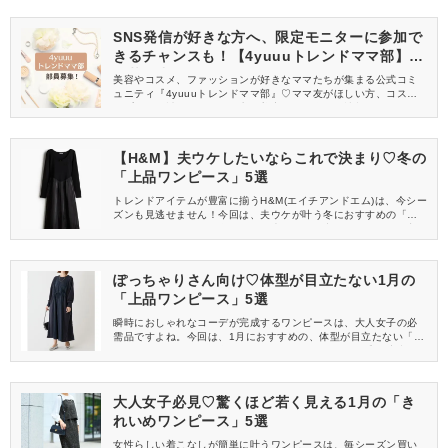
SNS発信が好きな方へ、限定モニターに参加で
きるチャンスも！【4yuuuトレンドママ部】部
員募集中
美容やコスメ、ファッションが好きなママたちが集まる公式コミ
ュニティ『4yuuuトレンドママ部』♡ママ友がほしい方、コスメサ
ンプルをお試ししてくれる方、美容やママ向けの情報を一緒に発
信してくれる方を募集しています！
【H&M】夫ウケしたいならこれで決まり♡冬の
「上品ワンピース」5選
トレンドアイテムが豊富に揃うH&M(エイチアンドエム)は、今シー
ズンも見逃せません！今回は、夫ウケが叶う冬におすすめの「上
品ワンピース」をご紹介します。夫婦でのお出かけにぜひ取り入
れてみてくださいね♡
ぽっちゃりさん向け♡体型が目立たない1月の
「上品ワンピース」5選
瞬時におしゃれなコーデが完成するワンピースは、大人女子の必
需品ですよね。今回は、1月におすすめの、体型が目立たない「上
品ワンピース」をご紹介します。ぽっちゃりさんは見逃し注意で
すよ♡
大人女子必見♡驚くほど若く見える1月の「き
れいめワンピース」5選
女性らしい着こなしが簡単に叶うワンピースは、毎シーズン買い