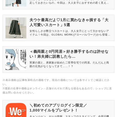
足しておきたいもの。今回は、大人女子におすすめの若く見える
「きれいめワンピース」をご紹介します。さっと着るだけで、い
つもよりフレッシュな印象の1月の装いが楽しめますよ♡
夫ウケ最高だよ♡1月に買わなきゃ損する「大
人可愛いスカート」5選
女性らしさが際立つスカートは、大人女子にとって欠かせないア
イテム！今回は、GLOBAL WORK(グローバルワーク)から登場し
た夫ウケする「大人可愛いスカート」をご紹介します。1月の夫婦
でのお出かけにぜひ取り入れてみてくださいね♡
＜義両親と0円同居＞好き勝手するのは許せな
い！弟夫婦に説教したら…
実家の親と、弟家族が始めた二世帯住宅での同居。だんだんと両
親の元気がなくなってきて……！？
※表示価格は記事執筆時点の価格です。現在の価格については各サイトでご確認くださ
い。
※最新の在庫や価格はオンライン・店舗それぞれで異なる場合もあるので、ショップに直
接お問い合わせください。
＼初めてのアプリログイン限定／
1,000マイルをプレゼント！
キャンペーン、セール情報、スタッフのスタイリング、会員証機