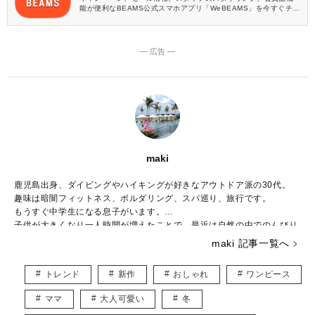
能が便利なBEAMS公式スマホアプリ「WeBEAMS」を今すぐチェ
ック♪
― 広告 ―
maki
鹿児島出身、ダイビングやハイキングが好きなアウトドア派の30代。
趣味は暗闇フィットネス、ボルダリング、スパ巡り、旅行です。
もうすぐ中学生になる息子がいます。
子供が大きくなり一人時間が増えたことで、最近は自然の中でのんびり
と過ごすことが増えました。
maki 記事一覧へ
好きなブランドはBCBG MAXAZRIA、ZARAでシーンに合わせて様々な
ファッションを楽しんでいます。
トレンド
新作
おしゃれ
ワンピース
こちらでは主にUNIQLOやGU、しまむらなどのプチプラアイテムを取
り入れたトレンド記事を紹介していきます。
ママ
大人可愛い
冬
宜しくお願いします。