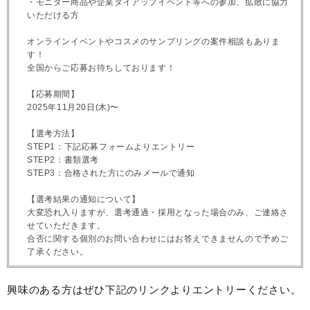
・モニター商品や企業タイアップイベント等への参加、拡散に協力
いただける方
オンラインイベントやコスメのサンプリングの案件相談もありま
す！
全国からご応募お待ちしております！
【応募期間】
2025年11月20日(木)〜
【選考方法】
STEP1：下記応募フォームよりエントリー
STEP2：書類選考
STEP3：合格された方にのみメールで通知
【選考結果の通知について】
大変恐れ入りますが、選考通過・採用となった場合のみ、ご連絡さ
せていただきます。
合否に関する個別のお問い合わせにはお答えできませんので予めご
了承ください。
興味のある方はぜひ下記のリンクよりエントリーください。