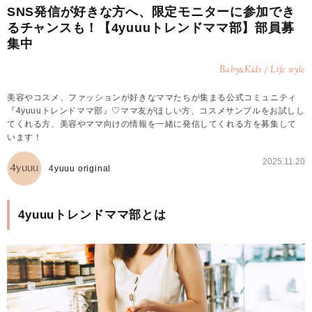
SNS発信が好きな方へ、限定モニターに参加でき
るチャンスも！【4yuuuトレンドママ部】部員募
集中
Baby
Kids / Life style
&
美容やコスメ、ファッションが好きなママたちが集まる公式コミュニティ
『4yuuuトレンドママ部』♡ママ友がほしい方、コスメサンプルをお試しし
てくれる方、美容やママ向けの情報を一緒に発信してくれる方を募集して
います！
2025.11.20
4yuuu original
4yuuuトレンドママ部とは