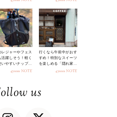
4yuuu NOTE
4yuuu NOTE
のレジャーやフェス
行くなら午前中がおす
も活躍しそう！軽く
すめ！特別なスイーツ
使いやすいナップサ
を楽しめる「隠れ家カ
ク
フェ」
4yuuu NOTE
4yuuu NOTE
ollow us