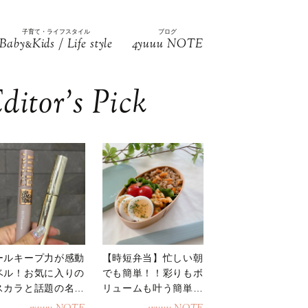
子育て・ライフスタイル
ブログ
Baby
Kids / Life style
4yuuu NOTE
&
ditor’s Pick
ールキープ力が感動
【時短弁当】忙しい朝
ベル！お気に入りの
でも簡単！！彩りもボ
スカラと話題の名品
リュームも叶う簡単そ
地
ぼろ弁当！