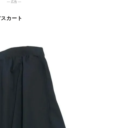
― 広告 ―
アスカート