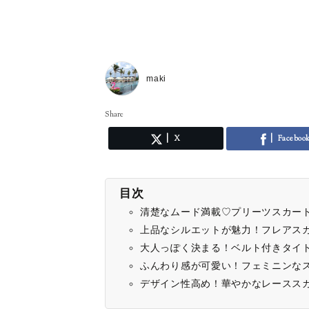
maki
Share
X
Faceboo
目次
清楚なムード満載♡プリーツスカー
上品なシルエットが魅力！フレアス
大人っぽく決まる！ベルト付きタイ
ふんわり感が可愛い！フェミニンな
デザイン性高め！華やかなレースス