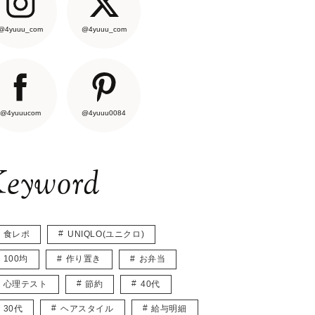
@4yuuu_com
@4yuuu_com
@4yuuucom
@4yuuu0084
eyword
食レポ
UNIQLO(ユニクロ)
100均
作り置き
お弁当
心理テスト
節約
40代
30代
ヘアスタイル
給与明細