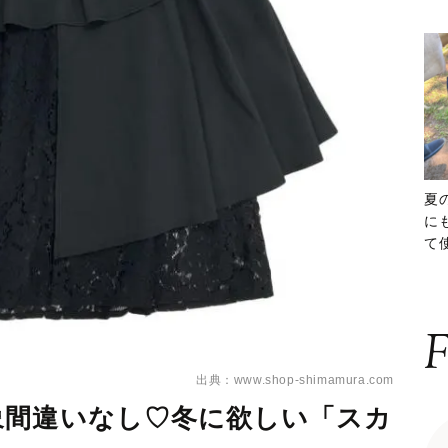
夏
に
て
ッ
F
出典：www.shop-shimamura.com
象間違いなし♡冬に欲しい「スカ