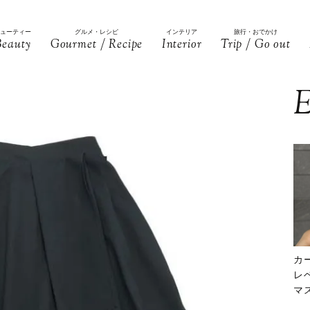
ビューティー
グルメ・レシピ
インテリア
旅行・おでかけ
Beauty
Gourmet / Recipe
Interior
Trip / Go out
E
カ
レ
マ
下