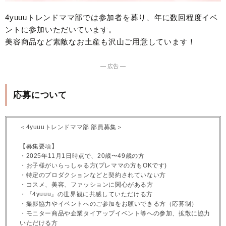
4yuuuトレンドママ部では参加者を募り、年に数回程度イベ
ントに参加いただいています。
美容商品など素敵なお土産も沢山ご用意しています！
― 広告 ―
応募について
＜4yuuuトレンドママ部 部員募集＞
【募集要項】
・2025年11月1日時点で、20歳〜49歳の方
・お子様がいらっしゃる方(プレママの方もOKです)
・特定のプロダクションなどと契約されていない方
・コスメ、美容、ファッションに関心がある方
・『4yuuu』の世界観に共感していただける方
・撮影協力やイベントへのご参加をお願いできる方（応募制）
・モニター商品や企業タイアップイベント等への参加、拡散に協力
いただける方