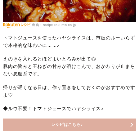
出典：recipe.rakuten.co.jp
トマトジュースを使ったハヤシライスは、市販のルーいらず
で本格的な味わいに……♪
えのきを入れるとほどよいとろみが出て◎
豚肉の旨みと玉ねぎの甘みが溶けこんで、おかわりが止まら
ない悪魔系です。
帰りが遅くなる日は、作り置きをしておくのがおすすめです
よ♡
◆ルウ不要！トマトジュースでハヤシライス♪
レシピはこちら♪