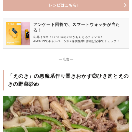
レシピはこちら♪
アンケート回答で、スマートウォッチが当た
る！
応募は簡単！Fitbit Inspire3がもらえるチャンス！
4MOONでキャンペーン第2弾実施中♪詳細は記事でチェック！
― 広告 ―
「えのき」の悪魔系作り置きおかず②ひき肉とえの
きの野菜炒め