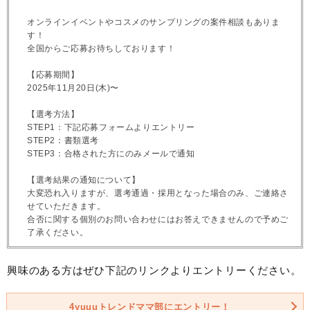
オンラインイベントやコスメのサンプリングの案件相談もありま
す！
全国からご応募お待ちしております！
【応募期間】
2025年11月20日(木)〜
【選考方法】
STEP1：下記応募フォームよりエントリー
STEP2：書類選考
STEP3：合格された方にのみメールで通知
【選考結果の通知について】
大変恐れ入りますが、選考通過・採用となった場合のみ、ご連絡さ
せていただきます。
合否に関する個別のお問い合わせにはお答えできませんので予めご
了承ください。
興味のある方はぜひ下記のリンクよりエントリーください。
4yuuuトレンドママ部にエントリー！