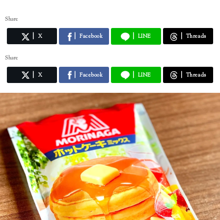
Share
X
Facebook
LINE
Threads
Share
X
Facebook
LINE
Threads