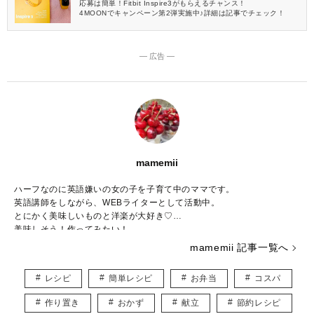
応募は簡単！Fitbit Inspire3がもらえるチャンス！
4MOONでキャンペーン第2弾実施中♪詳細は記事でチェック！
― 広告 ―
mamemii
ハーフなのに英語嫌いの女の子を子育て中のママです。
英語講師をしながら、WEBライターとして活動中。
とにかく美味しいものと洋楽が大好き♡
美味しそう！作ってみたい！
そんなワクワクするレシピ記事をお届けします♪
mamemii 記事一覧へ
レシピ
簡単レシピ
お弁当
コスパ
作り置き
おかず
献立
節約レシピ