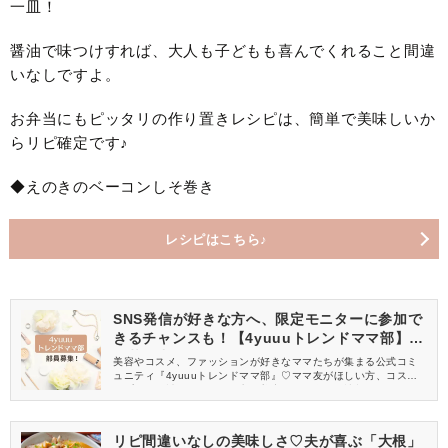
一皿！
醤油で味つけすれば、大人も子どもも喜んでくれること間違
いなしですよ。
お弁当にもピッタリの作り置きレシピは、簡単で美味しいか
らリピ確定です♪
◆えのきのベーコンしそ巻き
レシピはこちら♪
SNS発信が好きな方へ、限定モニターに参加で
きるチャンスも！【4yuuuトレンドママ部】部
員募集中
美容やコスメ、ファッションが好きなママたちが集まる公式コミ
ュニティ『4yuuuトレンドママ部』♡ママ友がほしい方、コスメサ
ンプルをお試ししてくれる方、美容やママ向けの情報を一緒に発
信してくれる方を募集しています！
リピ間違いなしの美味しさ♡夫が喜ぶ「大根」