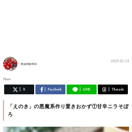
2025.01.13
mamemii
Share
X
Facebook
LINE
Threads
「えのき」の悪魔系作り置きおかず①甘辛ニラそぼ
ろ