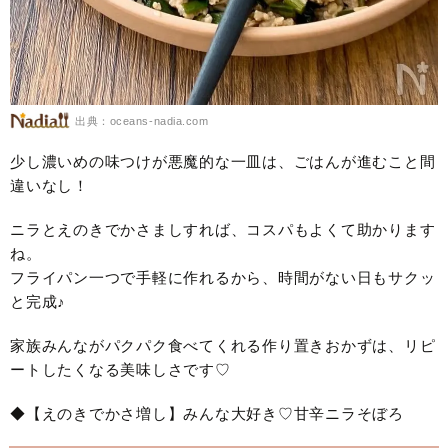
出典：oceans-nadia.com
少し濃いめの味つけが悪魔的な一皿は、ごはんが進むこと間
違いなし！
ニラとえのきでかさましすれば、コスパもよくて助かります
ね。
フライパン一つで手軽に作れるから、時間がない日もサクッ
と完成♪
家族みんながパクパク食べてくれる作り置きおかずは、リピ
ートしたくなる美味しさです♡
◆【えのきでかさ増し】みんな大好き♡甘辛ニラそぼろ