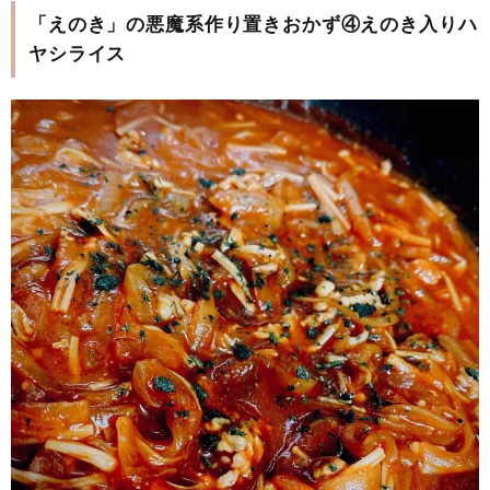
「えのき」の悪魔系作り置きおかず④えのき入りハ
ヤシライス