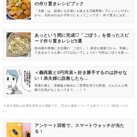
の作り置きレシピブック
「大根」は、副菜にも主菜にも使える万能野菜♪ アレンジしやすい
から、夫好みのおかず作りにもってこいです！ 作り置きにおすす
めのレシピをまとめたので、ぜひ献立に取り入れてみてください
ね♡
あっという間に完成♡「ごぼう」を使ったスピ
ード作り置きレシピ5選
炒め物や煮物に大活躍の「ごぼう」！ 身近な根菜だから、常備し
てあるおうちも多いのではないでしょうか♪ 今回はごぼうを使っ
た、サクッとできるスピード作り置きレシピを5つお届けします♡
＜義両親と0円同居＞好き勝手するのは許せな
い！弟夫婦に説教したら…
実家の親と、弟家族が始めた二世帯住宅での同居。だんだんと両
親の元気がなくなってきて……！？
※表示価格は記事執筆時点の価格です。現在の価格については各サイトでご確認くださ
い。
アンケート回答で、スマートウォッチが当た
る！