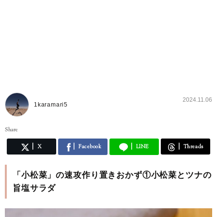
2024.11.06
1karamari5
Share
X
Facebook
LINE
Threads
「小松菜」の速攻作り置きおかず①小松菜とツナの
旨塩サラダ