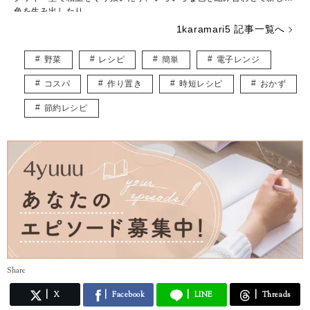
色を生み出したり……。
粘土の世界は奥が深く、アイデアがつきません。
1karamari5 記事一覧へ
食べることも大好きで、旅先で出会った料理を再現して、自宅で旅行気
分を味わうこともしばしば♡
野菜
レシピ
簡単
電子レンジ
調理師としての経験を活かして、思わず作ってみたくなるような料理の
記事を発信していきます！
コスパ
作り置き
時短レシピ
おかず
節約レシピ
Share
X
Facebook
LINE
Threads