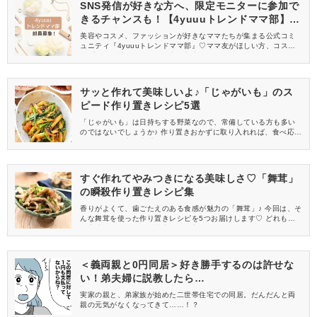
SNS発信が好きな方へ、限定モニターに参加で
きるチャンスも！【4yuuuトレンドママ部】部
員募集中
美容やコスメ、ファッションが好きなママたちが集まる公式コミ
ュニティ『4yuuuトレンドママ部』♡ママ友がほしい方、コスメサ
ンプルをお試ししてくれる方、美容やママ向けの情報を一緒に発
信してくれる方を募集しています！
サッと作れて美味しいよ♪「じゃがいも」のス
ピード作り置きレシピ5選
「じゃがいも」は日持ちする野菜なので、常備している方も多い
のではないでしょうか♪ 作り置きおかずに取り入れれば、食べ応え
抜群でお腹も心も大満足な一品になってくれます♡ 今回は、すぐ
できるスピードレシピを集めました！
すぐ作れてやみつきになる美味しさ♡「舞茸」
の瞬殺作り置きレシピ集
香りがよくて、歯ごたえのある食感が魅力の「舞茸」♪ 今回は、そ
んな舞茸を使った作り置きレシピを5つお届けします♡ どれも瞬殺
で完成するので、ぜひ献立に取り入れてみてくださいね！
＜義両親と0円同居＞好き勝手するのは許せな
い！弟夫婦に説教したら…
実家の親と、弟家族が始めた二世帯住宅での同居。だんだんと両
親の元気がなくなってきて……！？