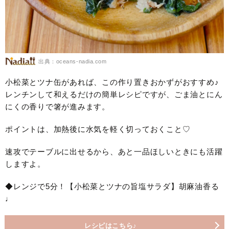
出典：oceans-nadia.com
小松菜とツナ缶があれば、この作り置きおかずがおすすめ♪
レンチンして和えるだけの簡単レシピですが、ごま油とにん
にくの香りで箸が進みます。
ポイントは、加熱後に水気を軽く切っておくこと♡
速攻でテーブルに出せるから、あと一品ほしいときにも活躍
しますよ。
◆レンジで5分！【小松菜とツナの旨塩サラダ】胡麻油香る
♩
レシピはこちら♪