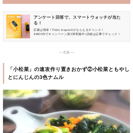
アンケート回答で、スマートウォッチが当た
る！
応募は簡単！Fitbit Inspire3がもらえるチャンス！
4MOONでキャンペーン第2弾実施中♪詳細は記事でチェック！
― 広告 ―
「小松菜」の速攻作り置きおかず②小松菜ともやし
とにんじんの3色ナムル