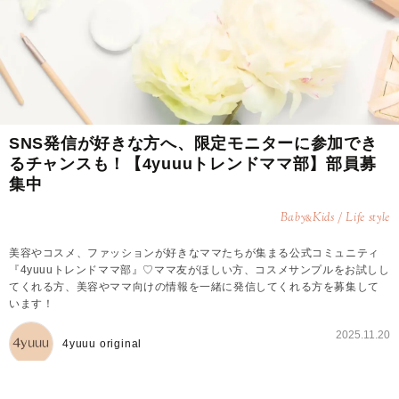
SNS発信が好きな方へ、限定モニターに参加でき
るチャンスも！【4yuuuトレンドママ部】部員募
集中
Baby
Kids / Life style
&
美容やコスメ、ファッションが好きなママたちが集まる公式コミュニティ
『4yuuuトレンドママ部』♡ママ友がほしい方、コスメサンプルをお試しし
てくれる方、美容やママ向けの情報を一緒に発信してくれる方を募集して
います！
2025.11.20
4yuuu original