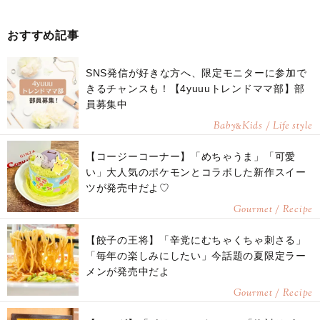
おすすめ記事
SNS発信が好きな方へ、限定モニターに参加で
きるチャンスも！【4yuuuトレンドママ部】部
員募集中
Baby
Kids / Life style
&
【コージーコーナー】「めちゃうま」「可愛
い」大人気のポケモンとコラボした新作スイー
ツが発売中だよ♡
Gourmet / Recipe
【餃子の王将】「辛党にむちゃくちゃ刺さる」
「毎年の楽しみにしたい」今話題の夏限定ラー
メンが発売中だよ
Gourmet / Recipe