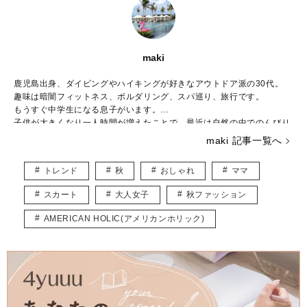
maki
鹿児島出身、ダイビングやハイキングが好きなアウトドア派の30代。
趣味は暗闇フィットネス、ボルダリング、スパ巡り、旅行です。
もうすぐ中学生になる息子がいます。
子供が大きくなり一人時間が増えたことで、最近は自然の中でのんびり
と過ごすことが増えました。
maki 記事一覧へ
好きなブランドはBCBG MAXAZRIA、ZARAでシーンに合わせて様々な
ファッションを楽しんでいます。
トレンド
秋
おしゃれ
ママ
こちらでは主にUNIQLOやGU、しまむらなどのプチプラアイテムを取
り入れたトレンド記事を紹介していきます。
スカート
大人女子
秋ファッション
宜しくお願いします。
AMERICAN HOLIC(アメリカンホリック)