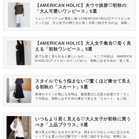
【AMERICAN HOLIC】夫ウケ抜群♡初秋の
「大人可愛いワンピース」5選
トレンドアイテムが豊富に揃うAMERICAN HOLIC(アメリカンホ
リック)は、大人女子の間で大人気！今回ご紹介するのは、初秋に
おすすめの夫ウケする「大人可愛いワンピース」です。夫婦での
お出かけにぜひ取り入れてみてくださいね♡
【AMERICAN HOLIC】大人女子集合♡若く見
える「初秋ワンピース」5選
誰でも若く見られると嬉しいもの……。そこで今回は、AMERICA
N HOLIC(アメリカンホリック)から、初秋におすすめの「若く見え
るワンピース」をご紹介します♡ぜひ売り切れ前にゲットしてくだ
さいね♪
スタイルでもう悩まない♡驚くほど痩せて見え
る初秋の「スカート」5選
身体のラインが気になる時は、服装選びに注意が必要です！そこ
で今回は、初秋におすすめの痩せて見える「スカート」をご紹介
します。いつものコーデにプラスするだけで、体型カバーが叶い
ますよ♡
いつもより若く見える♡大人女子が初秋に買う
べき「上品ブラウス」5選
老け見えが気になる大人女子は、顔まわりがおしゃれに仕上がる
トップスを選ぶのが正解です！今回ご紹介するのは、初秋におす