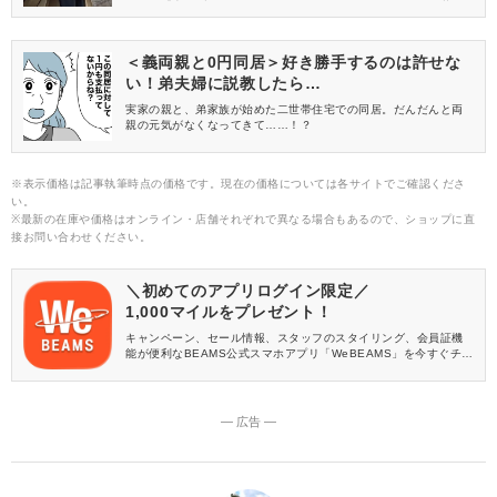
すめの「上品ブラウス」です。これさえあれば、いつもより若く
見えること間違いなしですよ♡
＜義両親と0円同居＞好き勝手するのは許せな
い！弟夫婦に説教したら…
実家の親と、弟家族が始めた二世帯住宅での同居。だんだんと両
親の元気がなくなってきて……！？
※表示価格は記事執筆時点の価格です。現在の価格については各サイトでご確認くださ
い。
※最新の在庫や価格はオンライン・店舗それぞれで異なる場合もあるので、ショップに直
接お問い合わせください。
＼初めてのアプリログイン限定／
1,000マイルをプレゼント！
キャンペーン、セール情報、スタッフのスタイリング、会員証機
能が便利なBEAMS公式スマホアプリ「WeBEAMS」を今すぐチェ
ック♪
― 広告 ―