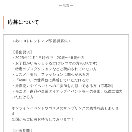
― 広告 ―
応募について
＜4yuuuトレンドママ部 部員募集＞
【募集要項】
・2025年11月1日時点で、20歳〜49歳の方
・お子様がいらっしゃる方(プレママの方もOKです)
・特定のプロダクションなどと契約されていない方
・コスメ、美容、ファッションに関心がある方
・『4yuuu』の世界観に共感していただける方
・撮影協力やイベントへのご参加をお願いできる方（応募制）
・モニター商品や企業タイアップイベント等への参加、拡散に協力
いただける方
オンラインイベントやコスメのサンプリングの案件相談もありま
す！
全国からご応募お待ちしております！
【応募期間】