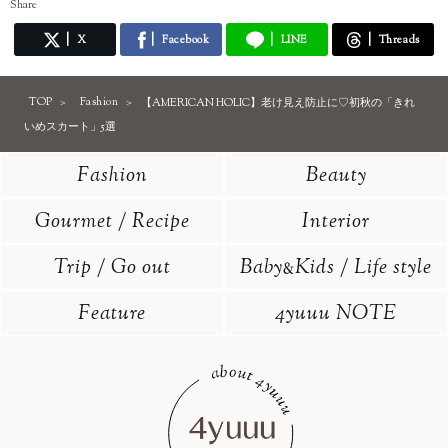
Share
X
Facebook
LINE
Threads
TOP
Fashion
【AMERICAN HOLIC】老け見え防止に♡初秋の「きれ
いめスカート」5選
Fashion
Beauty
Gourmet / Recipe
Interior
Trip / Go out
Baby
Kids / Life style
&
Feature
4yuuu NOTE