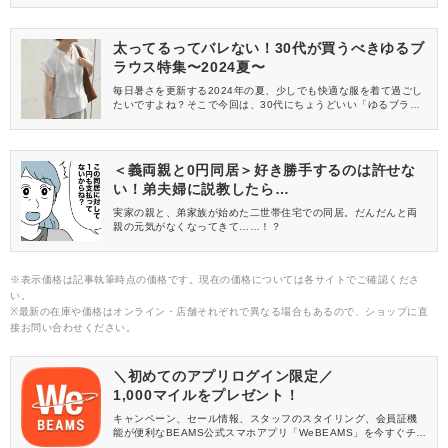
方は今すぐGETしておきましょう♡
太ってるってバレない！30代が買うべきゆるブ
ラウス特集〜2024夏〜
毎日暑さを更新する2024年の夏、少しでも快適な服を着て過ごし
たいですよね？そこで今回は、30代にちょうどいい「ゆるブラウ
ス」を特集します♡どのアイテムもおしゃれに体型をカバーできる
ブラウスばかりですよ。ぜひ、最後までチェックして、お買い物
の参考にしてみてくださいね！
＜義両親と0円同居＞好き勝手するのは許せな
い！弟夫婦に説教したら…
実家の親と、弟家族が始めた二世帯住宅での同居。だんだんと両
親の元気がなくなってきて……！？
※表示価格は記事執筆時点の価格です。現在の価格については各サイトでご確認くださ
い。
※最新の在庫や価格はオンライン・店舗それぞれで異なる場合もあるので、ショップに直
接お問い合わせください。
＼初めてのアプリログイン限定／
1,000マイルをプレゼント！
キャンペーン、セール情報、スタッフのスタイリング、会員証機
能が便利なBEAMS公式スマホアプリ「WeBEAMS」を今すぐチェ
ック♪