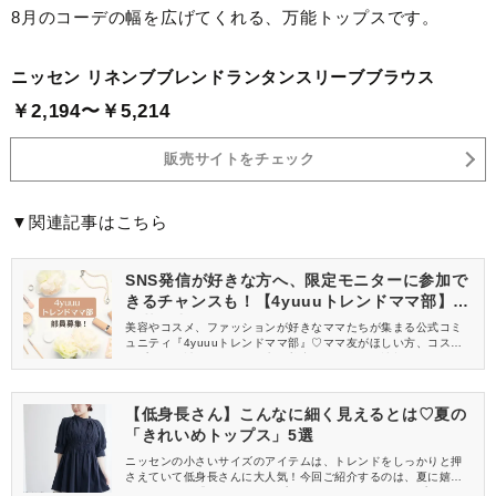
8月のコーデの幅を広げてくれる、万能トップスです。
ニッセン リネンブブレンドランタンスリーブブラウス
￥2,194〜￥5,214
販売サイトをチェック
▼関連記事はこちら
SNS発信が好きな方へ、限定モニターに参加で
きるチャンスも！【4yuuuトレンドママ部】部
員募集中
美容やコスメ、ファッションが好きなママたちが集まる公式コミ
ュニティ『4yuuuトレンドママ部』♡ママ友がほしい方、コスメサ
ンプルをお試ししてくれる方、美容やママ向けの情報を一緒に発
信してくれる方を募集しています！
【低身長さん】こんなに細く見えるとは♡夏の
「きれいめトップス」5選
ニッセンの小さいサイズのアイテムは、トレンドをしっかりと押
さえていて低身長さんに大人気！今回ご紹介するのは、夏に嬉し
い細く見える「きれいめトップス」です。スタイルアップしたい