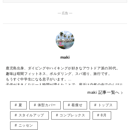
― 広告 ―
maki
鹿児島出身、ダイビングやハイキングが好きなアウトドア派の30代。
趣味は暗闇フィットネス、ボルダリング、スパ巡り、旅行です。
もうすぐ中学生になる息子がいます。
子供が大きくなり一人時間が増えたことで、最近は自然の中でのんびり
と過ごすことが増えました。
maki 記事一覧へ
好きなブランドはBCBG MAXAZRIA、ZARAでシーンに合わせて様々な
ファッションを楽しんでいます。
夏
体型カバー
着痩せ
トップス
こちらでは主にUNIQLOやGU、しまむらなどのプチプラアイテムを取
り入れたトレンド記事を紹介していきます。
スタイルアップ
コンプレックス
8月
宜しくお願いします。
ニッセン