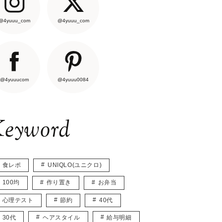
@4yuuu_com
@4yuuu_com
@4yuuucom
@4yuuu0084
eyword
食レポ
UNIQLO(ユニクロ)
100均
作り置き
お弁当
心理テスト
節約
40代
30代
ヘアスタイル
給与明細