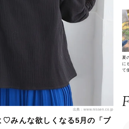
夏
に
て
ッ
F
出典：www.nissen.co.jp
よ♡みんな欲しくなる5月の「ブ