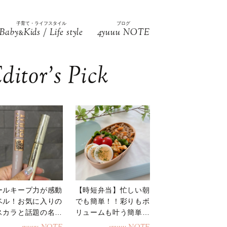
子育て・ライフスタイル
ブログ
Baby
Kids / Life style
4yuuu NOTE
&
ditor’s Pick
ールキープ力が感動
【時短弁当】忙しい朝
ベル！お気に入りの
でも簡単！！彩りもボ
スカラと話題の名品
リュームも叶う簡単そ
地
ぼろ弁当！