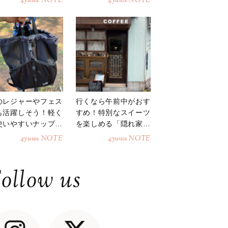
4yuuu NOTE
4yuuu NOTE
のレジャーやフェス
行くなら午前中がおす
も活躍しそう！軽く
すめ！特別なスイーツ
使いやすいナップサ
を楽しめる「隠れ家カ
ク
フェ」
4yuuu NOTE
4yuuu NOTE
ollow us