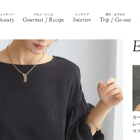
ビューティー
グルメ・レシピ
インテリア
旅行・おでかけ
Beauty
Gourmet / Recipe
Interior
Trip / Go out
E
カ
レ
マ
下