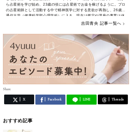
ら占星術を学び始め、23歳の頃には占星術でお金を稼げるように。プロ
の占星術師として活動する中で精神医学に対する意欲が再熱し、26歳で
通信大学（健康科学部心理学科）に入る。現在は鑑定や講座の事業は休
止し、占星術や心理学に関するWebライターとして生計を立てながら学
吉田青央 記事一覧へ
業に励んでいる。
Share
X
Facebook
LINE
Threads
おすすめ記事