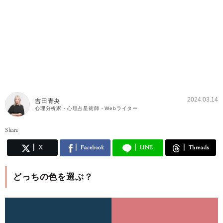
2024.03.14
吉田青央
心理分析家・心理占星術師・Webライター
Share
X
Facebook
LINE
Threads
どっちの色を選ぶ？