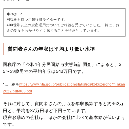
◆ゆきFP
FP1級を持つ元銀行員ライターです。
400世帯以上の資産運用についてご相談を受けていました。 特に、お
金の制度をわかりやすく伝えることを得意としています。
質問者さんの年収は平均より低い水準
国税庁の「令和4年分民間給与実態統計調査」によると、3
5〜39歳男性の平均年収は549万円です。
*……参考
https://www.nta.go.jp/publication/statistics/kokuzeicho/minkan
2022/pdf/000.pdf
それに対して、質問者さんの月収を年収換算すると約462万
円と、平均を87万円ほど下回っています。
現在お勤めの会社は、ほかの会社に比べて基本給が低いよう
です。