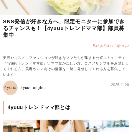
SNS発信が好きな方へ、限定モニターに参加でき
るチャンスも！【4yuuuトレンドママ部】部員募
集中
Baby
Kids / Life style
&
美容やコスメ、ファッションが好きなママたちが集まる公式コミュニティ
『4yuuuトレンドママ部』♡ママ友がほしい方、コスメサンプルをお試しし
てくれる方、美容やママ向けの情報を一緒に発信してくれる方を募集して
います！
2025.11.20
4yuuu original
4yuuuトレンドママ部とは