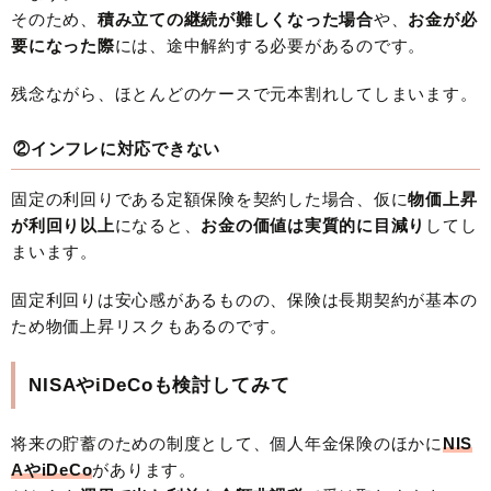
そのため、
積み立ての継続が難しくなった場合
や、
お金が必
要になった際
には、途中解約する必要があるのです。
残念ながら、ほとんどのケースで元本割れしてしまいます。
②インフレに対応できない
固定の利回りである定額保険を契約した場合、仮に
物価上昇
が利回り以上
になると、
お金の価値は実質的に目減り
してし
まいます。
固定利回りは安心感があるものの、保険は長期契約が基本の
ため物価上昇リスクもあるのです。
NISAやiDeCoも検討してみて
将来の貯蓄のための制度として、個人年金保険のほかに
NIS
AやiDeCo
があります。