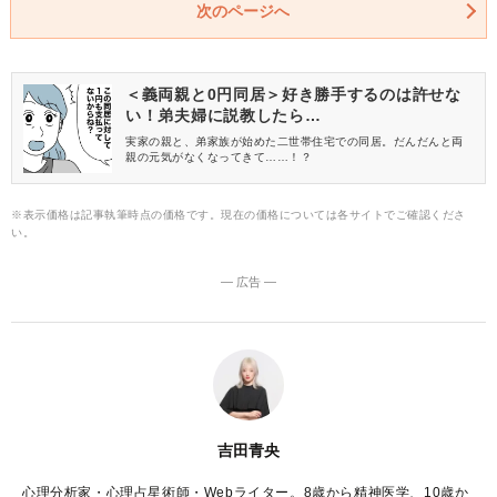
次のページへ
＜義両親と0円同居＞好き勝手するのは許せな
い！弟夫婦に説教したら…
実家の親と、弟家族が始めた二世帯住宅での同居。だんだんと両
親の元気がなくなってきて……！？
※表示価格は記事執筆時点の価格です。現在の価格については各サイトでご確認くださ
い。
― 広告 ―
吉田青央
心理分析家・心理占星術師・Webライター。8歳から精神医学、10歳か