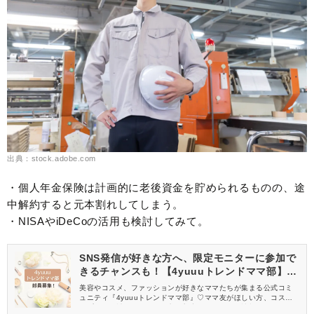
出典：stock.adobe.com
・個人年金保険は計画的に老後資金を貯められるものの、途
中解約すると元本割れしてしまう。
・NISAやiDeCoの活用も検討してみて。
SNS発信が好きな方へ、限定モニターに参加で
きるチャンスも！【4yuuuトレンドママ部】部
員募集中
美容やコスメ、ファッションが好きなママたちが集まる公式コミ
ュニティ『4yuuuトレンドママ部』♡ママ友がほしい方、コスメサ
ンプルをお試ししてくれる方、美容やママ向けの情報を一緒に発