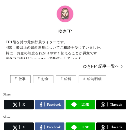
ゆきFP
FP1級を持つ元銀行員ライターです。
400世帯以上の資産運用についてご相談を受けていました。
特に、お金の制度をわかりやすく伝えることが得意です！
育休ママ向けにInstagramで発信もしています。
https://www.instagram.com/chanyuki_money
ゆきFP 記事一覧へ
仕事
お金
給料
給与明細
Share
X
Facebook
LINE
Threads
Share
X
Facebook
LINE
Threads