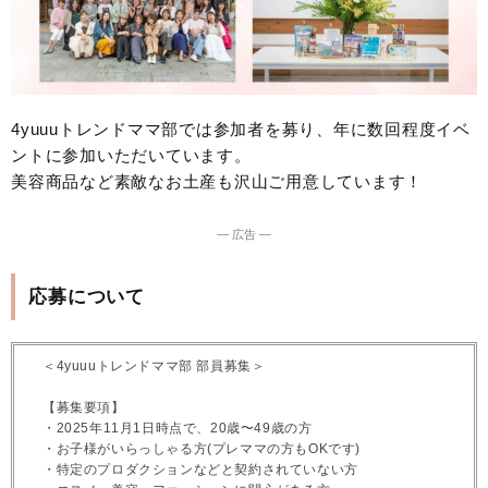
4yuuuトレンドママ部では参加者を募り、年に数回程度イベ
ントに参加いただいています。
美容商品など素敵なお土産も沢山ご用意しています！
― 広告 ―
応募について
＜4yuuuトレンドママ部 部員募集＞
【募集要項】
・2025年11月1日時点で、20歳〜49歳の方
・お子様がいらっしゃる方(プレママの方もOKです)
・特定のプロダクションなどと契約されていない方