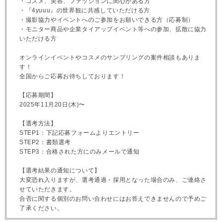
・コスメ、美容、ファッションに関心がある方
・『4yuuu』の世界観に共感していただける方
・撮影協力やイベントへのご参加をお願いできる方（応募制）
・モニター商品や企業タイアップイベント等への参加、拡散に協力
いただける方
オンラインイベントやコスメのサンプリングの案件相談もありま
す！
全国からご応募お待ちしております！
【応募期間】
2025年11月20日(木)〜
【選考方法】
STEP1：下記応募フォームよりエントリー
STEP2：書類選考
STEP3：合格された方にのみメールで通知
【選考結果の通知について】
大変恐れ入りますが、選考通過・採用となった場合のみ、ご連絡さ
せていただきます。
合否に関する個別のお問い合わせにはお答えできませんので予めご
了承ください。