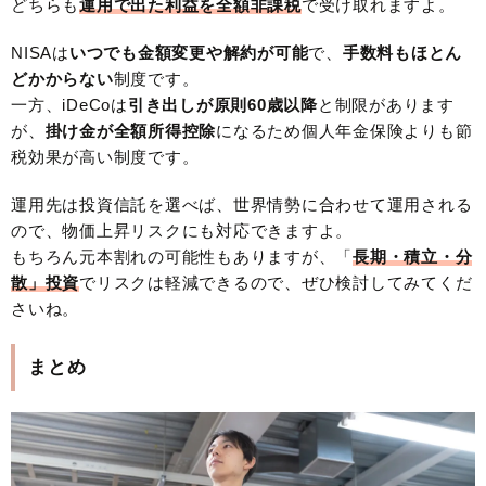
どちらも
運用で出た利益を全額非課税
で受け取れますよ。
NISAは
いつでも金額変更や解約が可能
で、
手数料もほとん
どかからない
制度です。
一方、iDeCoは
引き出しが原則60歳以降
と制限があります
が、
掛け金が全額所得控除
になるため個人年金保険よりも節
税効果が高い制度です。
運用先は投資信託を選べば、世界情勢に合わせて運用される
ので、物価上昇リスクにも対応できますよ。
もちろん元本割れの可能性もありますが、「
長期・積立・分
散」投資
でリスクは軽減できるので、ぜひ検討してみてくだ
さいね。
まとめ