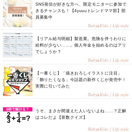
SNS発信が好きな方へ、限定モニターに参加で
きるチャンスも！【4yuuuトレンドママ部】部
員募集中
Baby
Kids / Life style
&
【リアル給与明細】製造業。危険を伴うわりに
給料が少ない……。個人年金を始めるのはアリ
でしょうか？
Baby
Kids / Life style
&
【一番くじ】「描きおろしイラストに注目」
「飾りたくなる」今話題の新作くじが発売中！
実際に引いてみた
Baby
Kids / Life style
&
うそ、まさか間違えた人いないよね……？正解
はコレだよ【算数クイズ】
Baby
Kids / Life style
&