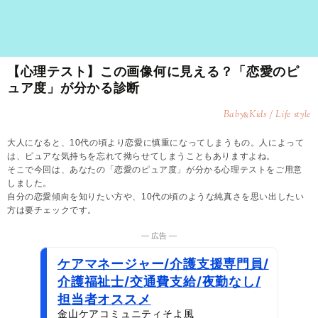
【心理テスト】この画像何に見える？「恋愛のピ
ュア度」が分かる診断
Baby
Kids / Life style
&
大人になると、10代の頃より恋愛に慎重になってしまうもの。人によって
は、ピュアな気持ちを忘れて拗らせてしまうこともありますよね。
そこで今回は、あなたの「恋愛のピュア度」が分かる心理テストをご用意
しました。
自分の恋愛傾向を知りたい方や、10代の頃のような純真さを思い出したい
方は要チェックです。
― 広告 ―
ケアマネージャー/介護支援専門員/
介護福祉士/交通費支給/夜勤なし/
担当者オススメ
金山ケアコミュニティそよ風