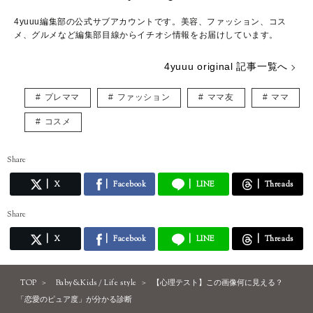
4yuuu編集部の公式サブアカウントです。美容、ファッション、コス
メ、グルメなど編集部目線からイチオシ情報をお届けしています。
4yuuu original 記事一覧へ
プレママ
ファッション
ママ友
ママ
コスメ
Share
X
Facebook
LINE
Threads
Share
X
Facebook
LINE
Threads
TOP
Baby&Kids / Life style
【心理テスト】この画像何に見える？
「恋愛のピュア度」が分かる診断