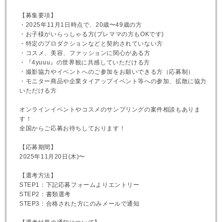
【募集要項】
・2025年11月1日時点で、20歳〜49歳の方
・お子様がいらっしゃる方(プレママの方もOKです)
・特定のプロダクションなどと契約されていない方
・コスメ、美容、ファッションに関心がある方
・『4yuuu』の世界観に共感していただける方
・撮影協力やイベントへのご参加をお願いできる方（応募制）
・モニター商品や企業タイアップイベント等への参加、拡散に協力
いただける方
オンラインイベントやコスメのサンプリングの案件相談もありま
す！
全国からご応募お待ちしております！
【応募期間】
2025年11月20日(木)〜
【選考方法】
STEP1：下記応募フォームよりエントリー
STEP2：書類選考
STEP3：合格された方にのみメールで通知