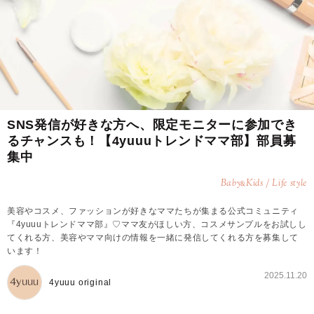
SNS発信が好きな方へ、限定モニターに参加でき
るチャンスも！【4yuuuトレンドママ部】部員募
集中
Baby
Kids / Life style
&
美容やコスメ、ファッションが好きなママたちが集まる公式コミュニティ
『4yuuuトレンドママ部』♡ママ友がほしい方、コスメサンプルをお試しし
てくれる方、美容やママ向けの情報を一緒に発信してくれる方を募集して
います！
2025.11.20
4yuuu original