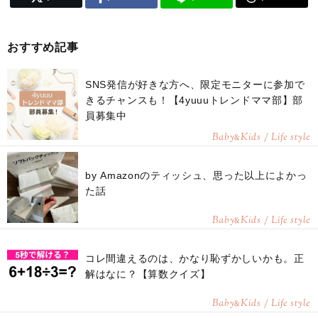
おすすめ記事
SNS発信が好きな方へ、限定モニターに参加で
きるチャンスも！【4yuuuトレンドママ部】部
員募集中
Baby
Kids / Life style
&
by Amazonのティッシュ、思った以上によかっ
た話
Baby
Kids / Life style
&
コレ間違えるのは、かなり恥ずかしいかも。正
解はなに？【算数クイズ】
Baby
Kids / Life style
&