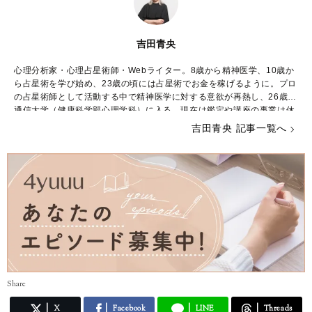
吉田青央
心理分析家・心理占星術師・Webライター。8歳から精神医学、10歳か
ら占星術を学び始め、23歳の頃には占星術でお金を稼げるように。プロ
の占星術師として活動する中で精神医学に対する意欲が再熱し、26歳で
通信大学（健康科学部心理学科）に入る。現在は鑑定や講座の事業は休
止し、占星術や心理学に関するWebライターとして生計を立てながら学
吉田青央 記事一覧へ
業に励んでいる。
Share
X
Facebook
LINE
Threads