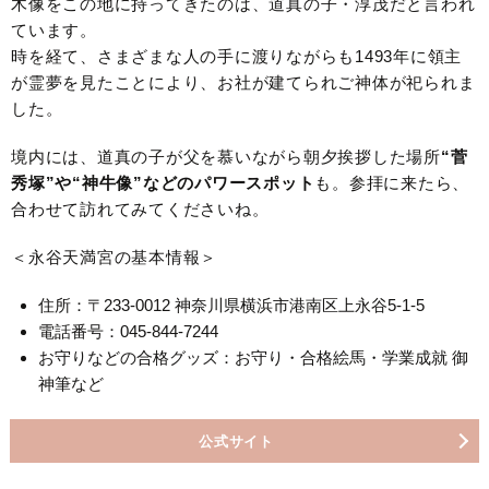
木像をこの地に持ってきたのは、道真の子・淳茂だと言われ
ています。
時を経て、さまざまな人の手に渡りながらも1493年に領主
が霊夢を見たことにより、お社が建てられご神体が祀られま
した。
境内には、道真の子が父を慕いながら朝夕挨拶した場所
“菅
秀塚”や“神牛像”などのパワースポット
も。参拝に来たら、
合わせて訪れてみてくださいね。
＜永谷天満宮の基本情報＞
住所：〒233-0012 神奈川県横浜市港南区上永谷5-1-5
電話番号：045-844-7244
お守りなどの合格グッズ：お守り・合格絵馬・学業成就 御
神筆など
公式サイト