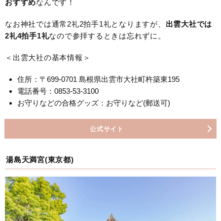
おすすめ
なんです！
なお神社では通常2礼2拍手1礼となりますが、
出雲大社では
2礼4拍手1礼
なので参拝するときは忘れずに。
＜出雲大社の基本情報＞
住所：〒699-0701 島根県出雲市大社町杵築東195
電話番号：0853-53-3100
お守りなどの合格グッズ：お守りなど(郵送可)
公式サイト
湯島天満宮(東京都)