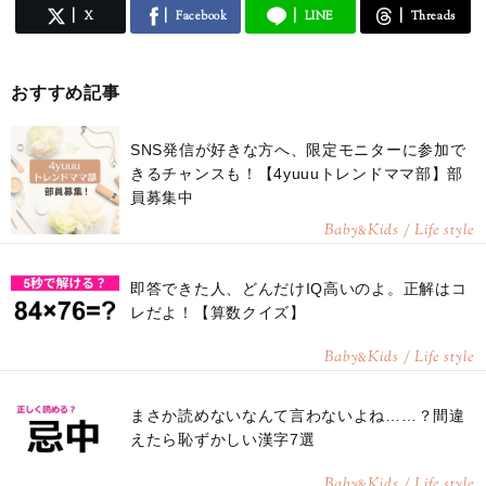
X
Facebook
LINE
Threads
おすすめ記事
SNS発信が好きな方へ、限定モニターに参加で
きるチャンスも！【4yuuuトレンドママ部】部
員募集中
Baby
Kids / Life style
&
即答できた人、どんだけIQ高いのよ。正解はコ
レだよ！【算数クイズ】
Baby
Kids / Life style
&
まさか読めないなんて言わないよね……？間違
えたら恥ずかしい漢字7選
Baby
Kids / Life style
&