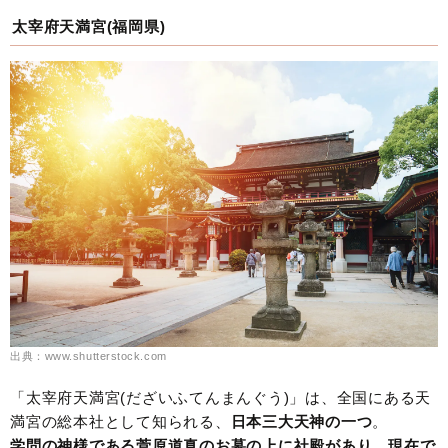
太宰府天満宮(福岡県)
出典：www.shutterstock.com
「太宰府天満宮(だざいふてんまんぐう)」は、全国にある天
満宮の総本社として知られる、
日本三大天神の一つ
。
学問の神様である菅原道真のお墓の上に社殿があり、現在で