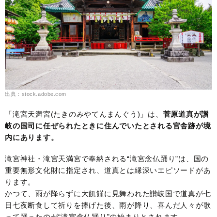
出典：stock.adobe.com
「滝宮天満宮(たきのみやてんまんぐう)」は、
菅原道真が讃
岐の国司に任ぜられたときに住んでいたとされる官舎跡が境
内にあります。
滝宮神社・滝宮天満宮で奉納される“滝宮念仏踊り”は、国の
重要無形文化財に指定され、道真とは縁深いエピソードがあ
ります。
かつて、雨が降らずに大飢饉に見舞われた讃岐国で道真が七
日七夜断食して祈りを捧げた後、雨が降り、喜んだ人々が歌
って踊ったのが“滝宮念仏踊り”の始まりとされます。