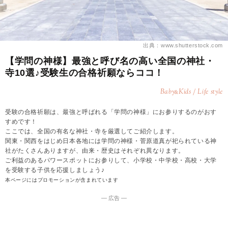
出典：www.shutterstock.com
【学問の神様】最強と呼び名の高い全国の神社・
寺10選♪受験生の合格祈願ならココ！
Baby
Kids / Life style
&
受験の合格祈願は、最強と呼ばれる「学問の神様」にお参りするのがおす
すめです！
ここでは、全国の有名な神社・寺を厳選してご紹介します。
関東・関西をはじめ日本各地には学問の神様・菅原道真が祀られている神
社がたくさんありますが、由来・歴史はそれぞれ異なります。
ご利益のあるパワースポットにお参りして、小学校・中学校・高校・大学
を受験する子供を応援しましょう♪
本ページにはプロモーションが含まれています
― 広告 ―