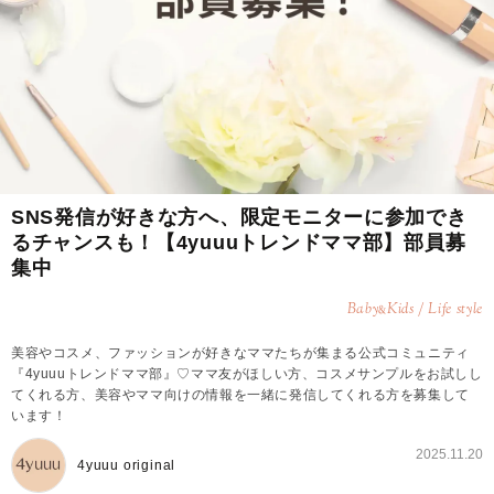
SNS発信が好きな方へ、限定モニターに参加でき
るチャンスも！【4yuuuトレンドママ部】部員募
集中
Baby
Kids / Life style
&
美容やコスメ、ファッションが好きなママたちが集まる公式コミュニティ
『4yuuuトレンドママ部』♡ママ友がほしい方、コスメサンプルをお試しし
てくれる方、美容やママ向けの情報を一緒に発信してくれる方を募集して
います！
2025.11.20
4yuuu original