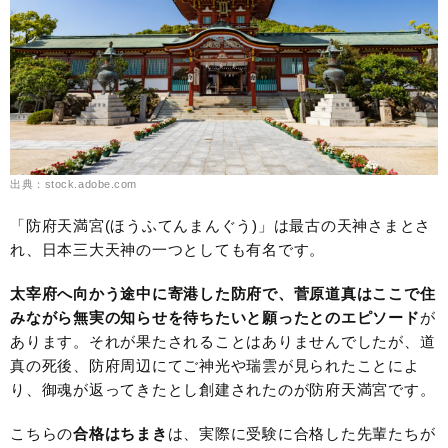
出典：stock.adobe.com
「防府天満宮(ほうふてんまんぐう)」は最古の天神さまとさ
れ、日本三大天神の一つとしても有名です。
太宰府へ向かう途中に寄港した防府で、菅原道真はここで住
みながら無実の知らせを待ちたいと願ったとのエピソード
が
あります。それが果たされることはありませんでしたが、道
真の死後、防府周辺にてご神光や瑞雲が見られたことによ
り、御魂が返ってきたとし創建されたのが防府天満宮です。
こちらの
合格はちまき
は、実際に受験に合格した先輩たちが