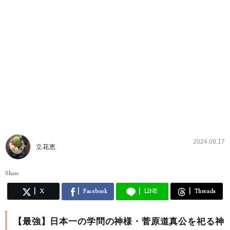
2024.09.17
立花恵
Share
X
Facebook
LINE
Threads
【最強】日本一の学問の神様・菅原道真公を祀る神