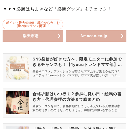
▼▼▼必勝はちまきなど「必勝グッズ」もチェック！
ポイント最大49.5倍！稼ぐなら今！お
買い物マラソン開催中
楽天市場
Amazon.co.jp
SNS発信が好きな方へ、限定モニターに参加で
きるチャンスも！【4yuuuトレンドママ部】部
員募集中
美容やコスメ、ファッションが好きなママたちが集まる公式コミ
ュニティ『4yuuuトレンドママ部』♡ママ友がほしい方、コスメサ
ンプルをお試ししてくれる方、美容やママ向けの情報を一緒に発
信してくれる方を募集しています！
合格祈願はいつ行く？参拝に良い日・絵馬の書
き方・代理参拝の方法まで総まとめ
受験シーズンを前に、合格祈願に行こうと考えている受験生や家
族の方は多いのではないでしょうか。神様にお願いをすることで
自信を持って受験に臨むことができそうですが、せっかくなら御
利益のある良い日を選びたいですよね。そこで今回は、合格祈願
はいつ行くべきか、良い時期やタイミングをご紹介します。あわ
せて、絵馬の書き方や代理参拝の方法もチェックしましょう。
「御校」「貴校」「貴学」とは？違い・読み