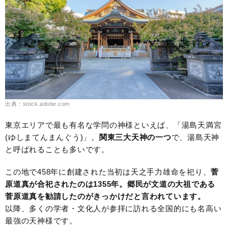
出典：stock.adobe.com
東京エリアで最も有名な学問の神様といえば、「湯島天満宮
(ゆしまてんまんぐう)」。
関東三大天神の一つ
で、湯島天神
と呼ばれることも多いです。
この地で458年に創建された当初は天之手力雄命を祀り、
菅
原道真が合祀されたのは1355年。郷民が文道の大祖である
菅原道真を勧請したのがきっかけだと言われています。
以降、多くの学者・文化人が参拝に訪れる全国的にも名高い
最強の天神様です。