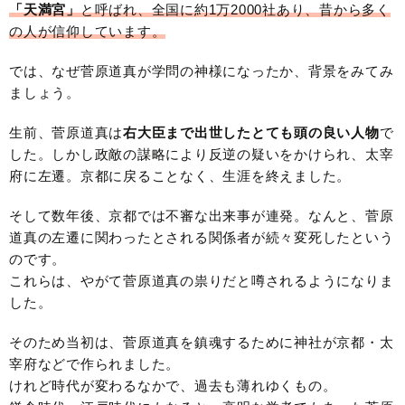
「天満宮」
と呼ばれ、全国に約1万2000社あり、昔から多く
の人が信仰しています。
では、なぜ菅原道真が学問の神様になったか、背景をみてみ
ましょう。
生前、菅原道真は
右大臣まで出世したとても頭の良い人物
で
した。しかし政敵の謀略により反逆の疑いをかけられ、太宰
府に左遷。京都に戻ることなく、生涯を終えました。
そして数年後、京都では不審な出来事が連発。なんと、菅原
道真の左遷に関わったとされる関係者が続々変死したという
のです。
これらは、やがて菅原道真の祟りだと噂されるようになりま
した。
そのため当初は、菅原道真を鎮魂するために神社が京都・太
宰府などで作られました。
けれど時代が変わるなかで、過去も薄れゆくもの。