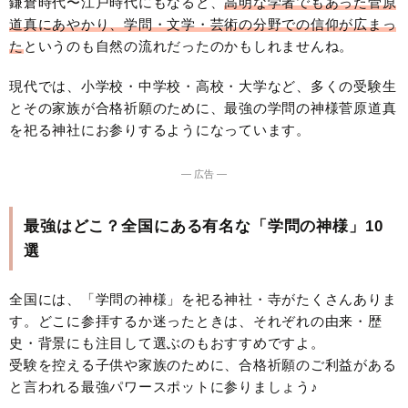
鎌倉時代〜江戸時代にもなると、
高明な学者でもあった菅原
道真にあやかり、学問・文学・芸術の分野での信仰が広まっ
た
というのも自然の流れだったのかもしれませんね。
現代では、小学校・中学校・高校・大学など、多くの受験生
とその家族が合格祈願のために、最強の学問の神様菅原道真
を祀る神社にお参りするようになっています。
― 広告 ―
最強はどこ？全国にある有名な「学問の神様」10
選
全国には、「学問の神様」を祀る神社・寺がたくさんありま
す。どこに参拝するか迷ったときは、それぞれの由来・歴
史・背景にも注目して選ぶのもおすすめですよ。
受験を控える子供や家族のために、合格祈願のご利益がある
と言われる最強パワースポットに参りましょう♪