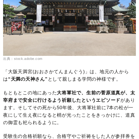
出典：stock.adobe.com
「大阪天満宮(おおさかてんまんぐう)」は、地元の人から
は
“天満の天神さん”
として親しまる学問の神様です。
もともとこの地にあった
大将軍社で、生前の菅原道真が、太
宰府まで安全に行けるよう祈願したというエピソード
があり
ます。そしてその死から50年後、大将軍社前に7本の松が一
夜にして生え夜になると梢が光ったことをきっかけに、道真
の御霊も祀られるように。
受験生の合格祈願なら、合格守やご祈祷をした人が参拝券を