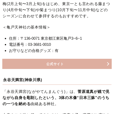
梅(2月上旬〜3月上旬)をはじめ、東京一とも言われる藤まつ
り(4月中旬〜下旬)や菊まつり(10月下旬〜11月中旬)などの
シーズンに合わせて参拝するのもおすすめです。
＜亀戸天神社の基本情報＞
住所：〒136-0071 東京都江東区亀戸3−6−1
電話番号：03-3681-0010
お守りなどの合格グッズ：有
公式サイト
永谷天満宮(神奈川県)
「永谷天満宮(ながやてんまんぐう)」は、
菅原道真が鏡で見
ながら自身を彫刻したという、3体の木像“日本三躰”のうち
の一つを納める
由緒ある神社。