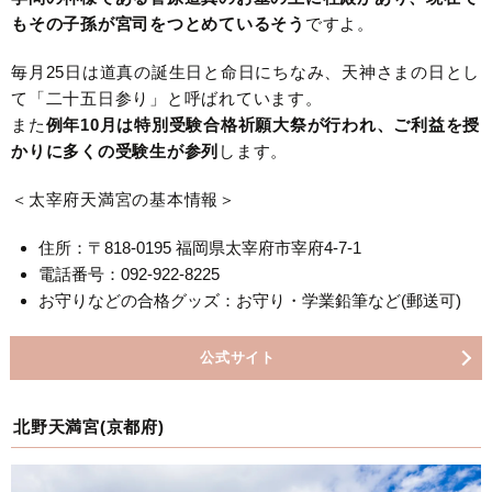
もその子孫が宮司をつとめているそう
ですよ。
毎月25日は道真の誕生日と命日にちなみ、天神さまの日とし
て「二十五日参り」と呼ばれています。
また
例年10月は特別受験合格祈願大祭が行われ、ご利益を授
かりに多くの受験生が参列
します。
＜太宰府天満宮の基本情報＞
住所：〒818-0195 福岡県太宰府市宰府4-7-1
電話番号：092-922-8225
お守りなどの合格グッズ：お守り・学業鉛筆など(郵送可)
公式サイト
北野天満宮(京都府)