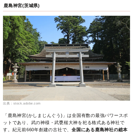
鹿島神宮(茨城県)
出典：stock.adobe.com
「鹿島神宮(かしまじんぐう)」は全国有数の最強パワースポ
ットであり、武の神様・武甕槌大神を祀る格式ある神社で
す。紀元前660年創建の古社で、
全国にある鹿島神社の総本