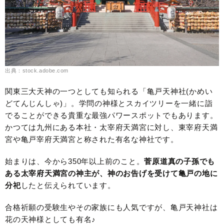
出典：stock.adobe.com
関東三大天神の一つとしても知られる「亀戸天神社(かめい
どてんじんしゃ)」。学問の神様とスカイツリーを一緒に詣
でることができる貴重な最強パワースポットでもあります。
かつては九州にある本社・太宰府天満宮に対し、東宰府天満
宮や亀戸宰府天満宮と称された有名な神社です。
始まりは、今から350年以上前のこと。
菅原道真の子孫でも
ある太宰府天満宮の神主が、神のお告げを受けて亀戸の地に
分祀
したと伝えられています。
合格祈願の受験生やその家族にも人気ですが、亀戸天神社は
花の天神様としても有名♪