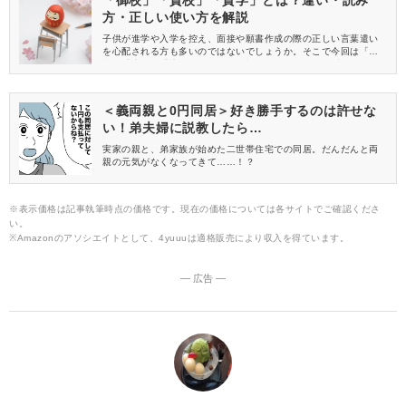
方・正しい使い方を解説
子供が進学や入学を控え、面接や願書作成の際の正しい言葉遣い
を心配される方も多いのではないでしょうか。そこで今回は「御
校」「貴校」「貴学」について解説します。 これらの表現は、学
校関連の文書や面接などでよく使われる言葉ですが、正しい使い
方や読み方を理解しておくことが重要です。表現の違いや使い分
け方について分かりやすくご紹介するので、ぜひ受験の際に役立
＜義両親と0円同居＞好き勝手するのは許せな
ててくださいね。
い！弟夫婦に説教したら…
実家の親と、弟家族が始めた二世帯住宅での同居。だんだんと両
親の元気がなくなってきて……！？
※表示価格は記事執筆時点の価格です。現在の価格については各サイトでご確認くださ
い。
※Amazonのアソシエイトとして、4yuuuは適格販売により収入を得ています。
― 広告 ―