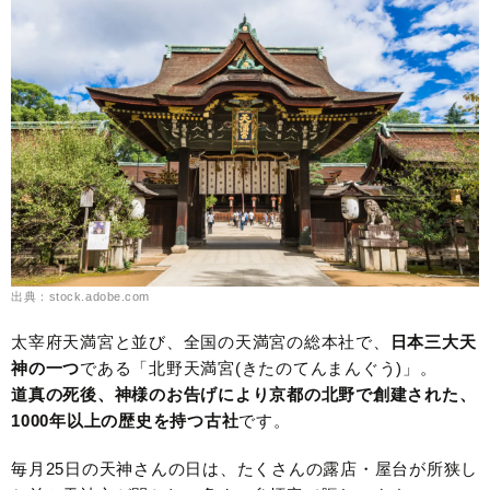
出典：stock.adobe.com
太宰府天満宮と並び、全国の天満宮の総本社で、
日本三大天
神の一つ
である「北野天満宮(きたのてんまんぐう)」。
道真の死後、神様のお告げにより京都の北野で創建された、
1000年以上の歴史を持つ古社
です。
毎月25日の天神さんの日は、たくさんの露店・屋台が所狭し