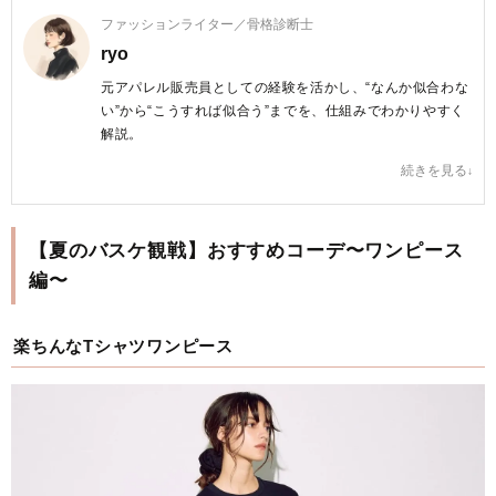
ファッションライター／骨格診断士
ryo
元アパレル販売員としての経験を活かし、“なんか似合わな
い”から“こうすれば似合う”までを、仕組みでわかりやすく
解説。
ブログ「nattune」では、骨格ナチュラルに特化し、40代
続きを見る
女性が自分らしくおしゃれを楽しめる服選びを提案してい
る。
【夏のバスケ観戦】おすすめコーデ〜ワンピース
▶ブログ「nattune」
https://pierrot-style.com/
編〜
ryo プロフィールへ
楽ちんなTシャツワンピース