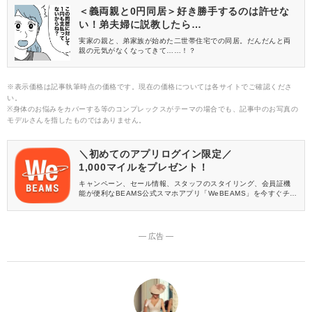
＜義両親と0円同居＞好き勝手するのは許せな
い！弟夫婦に説教したら…
実家の親と、弟家族が始めた二世帯住宅での同居。だんだんと両
親の元気がなくなってきて……！？
※表示価格は記事執筆時点の価格です。現在の価格については各サイトでご確認くださ
い。
※身体のお悩みをカバーする等のコンプレックスがテーマの場合でも、記事中のお写真の
モデルさんを指したものではありません。
＼初めてのアプリログイン限定／
1,000マイルをプレゼント！
キャンペーン、セール情報、スタッフのスタイリング、会員証機
能が便利なBEAMS公式スマホアプリ「WeBEAMS」を今すぐチェ
ック♪
― 広告 ―