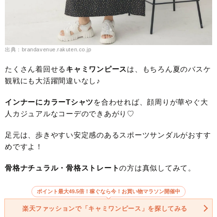
出典：brandavenue.rakuten.co.jp
たくさん着回せる
キャミワンピース
は、もちろん夏のバスケ
観戦にも大活躍間違いなし♪
インナーにカラーTシャツ
を合わせれば、顔周りが華やぐ大
人カジュアルなコーデのできあがり♡
足元は、歩きやすい安定感のあるスポーツサンダルがおすす
めですよ！
骨格ナチュラル・骨格ストレート
の方は真似してみて。
ポイント最大49.5倍！稼ぐなら今！お買い物マラソン開催中
楽天ファッションで「キャミワンピース」を探してみる