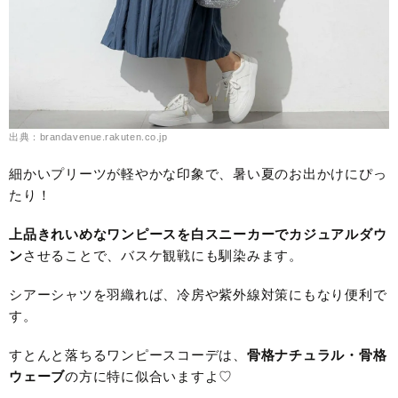
出典：brandavenue.rakuten.co.jp
細かいプリーツが軽やかな印象で、暑い夏のお出かけにぴっ
たり！
上品きれいめなワンピースを白スニーカーでカジュアルダウ
ン
させることで、バスケ観戦にも馴染みます。
シアーシャツを羽織れば、冷房や紫外線対策にもなり便利で
す。
すとんと落ちるワンピースコーデは、
骨格ナチュラル・骨格
ウェーブ
の方に特に似合いますよ♡