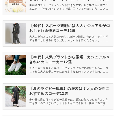
員募集中
美容やコスメ、ファッションが好きなママたちが集まる公式コミ
ュニティ『4yuuuトレンドママ部』♡ママ友がほしい方、コスメサ
ンプルをお試ししてくれる方、美容やママ向けの情報を一緒に発
信してくれる方を募集しています！
【40代】スポーツ観戦には大人カジュアルが◎
おしゃれ＆快適コーデ12選
大人の趣味として人気なのが、スポーツ観戦。だけど、ラフすぎ
ても若作りに見られそうだし、おしゃれも諦めたくないし……
と、どんな服装で行けばいいのか悩む大人女子も多いのでは？そ
こで今回は40代女性におすすめの、おしゃれで快適なスポーツ観
戦コーデをご紹介します。季節ごとにまとめたので、ぜひ参考に
してみてくださいね♪
【30代】人気ブランドから厳選！カジュアル＆
きれいめスニーカー12選
スニーカーを履くときは、アクティブに過ごすのはもちろん、お
しゃれな大人女子コーデに合うようなものもいいですよね。ここ
では、30代におすすめのレディーススニーカーをご紹介。人気ブ
ランドから、ランニング・ウォーキングに適したカジュアル＆ス
ポーティータイプや、通勤にも使えるきれいめデザインをセレク
ト。シーンごとに使い分けるのもおすすめですよ。
【夏のラグビー観戦】の服装は？大人の女性に
おすすめのコーデ12選
暑い夏の日に行くラグビー観戦では、服装に悩んでしまうという
方も多いのではないでしょうか？そこで今回は、快適に過ごせる
うえに動きやすいコーデをご紹介します♪どの着こなしも、手持ち
のアイテムでマネできるので、必見ですよ！