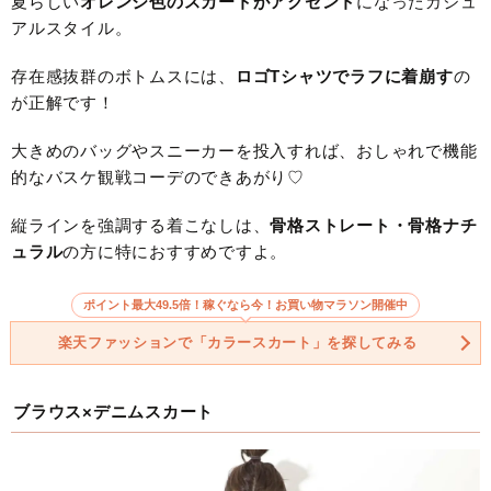
夏らしい
オレンジ色のスカートがアクセント
になったカジュ
アルスタイル。
存在感抜群のボトムスには、
ロゴTシャツでラフに着崩す
の
が正解です！
大きめのバッグやスニーカーを投入すれば、おしゃれで機能
的なバスケ観戦コーデのできあがり♡
縦ラインを強調する着こなしは、
骨格ストレート・骨格ナチ
ュラル
の方に特におすすめですよ。
ポイント最大49.5倍！稼ぐなら今！お買い物マラソン開催中
楽天ファッションで「カラースカート」を探してみる
ブラウス×デニムスカート