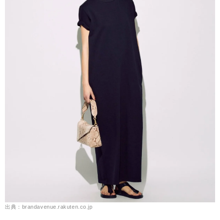
出典：brandavenue.rakuten.co.jp