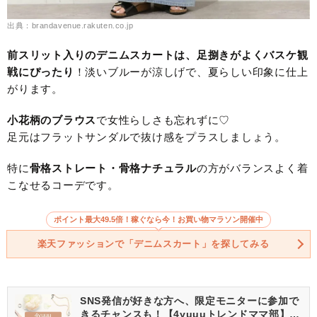
出典：brandavenue.rakuten.co.jp
前スリット入りのデニムスカートは、足捌きがよくバスケ観
戦にぴったり
！淡いブルーが涼しげで、夏らしい印象に仕上
がります。
小花柄のブラウス
で女性らしさも忘れずに♡
足元はフラットサンダルで抜け感をプラスしましょう。
特に
骨格ストレート・骨格ナチュラル
の方がバランスよく着
こなせるコーデです。
ポイント最大49.5倍！稼ぐなら今！お買い物マラソン開催中
楽天ファッションで「デニムスカート」を探してみる
SNS発信が好きな方へ、限定モニターに参加で
きるチャンスも！【4yuuuトレンドママ部】部