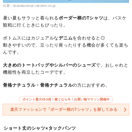
出典：brandavenue.rakuten.co.jp
暑い夏もサラッと着られる
ボーダー柄のTシャツ
は、バスケ
観戦に行くときにもぴったり。
ボトムスにはカジュアルな
デニム
を合わせると◎
動きやすいので、立ったり座ったりする機会が多くても楽ち
んです。
大きめのトートバッグやシルバーのシューズ
で、おしゃれと
機能性を両立したコーデです。
骨格ナチュラル・骨格ナチュラル
の方におすすめ。
ポイント最大49.5倍！稼ぐなら今！お買い物マラソン開催中
楽天ファッションで「ボーダー柄のTシャツ」を探してみる
ショート丈のシャツ×タックパンツ