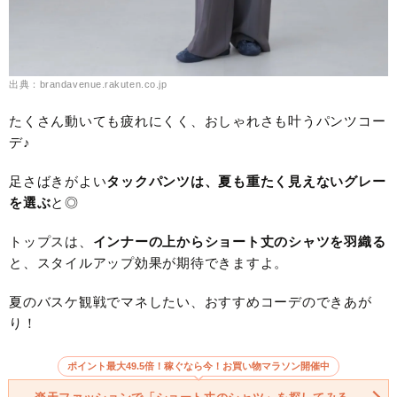
出典：brandavenue.rakuten.co.jp
たくさん動いても疲れにくく、おしゃれさも叶うパンツコー
デ♪
足さばきがよい
タックパンツは、夏も重たく見えないグレー
を選ぶ
と◎
トップスは、
インナーの上からショート丈のシャツを羽織る
と、スタイルアップ効果が期待できますよ。
夏のバスケ観戦でマネしたい、おすすめコーデのできあが
り！
ポイント最大49.5倍！稼ぐなら今！お買い物マラソン開催中