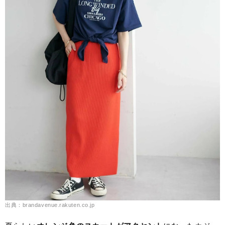
出典：brandavenue.rakuten.co.jp