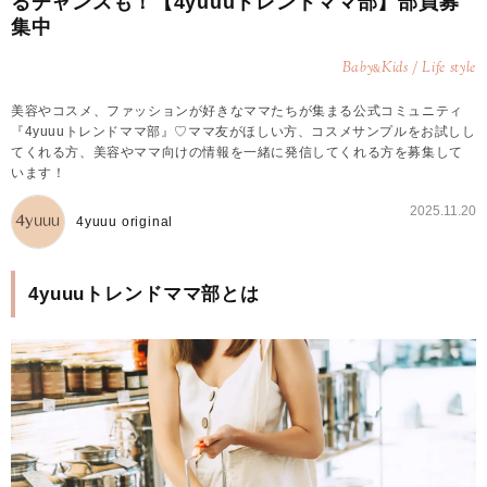
るチャンスも！【4yuuuトレンドママ部】部員募
集中
Baby
Kids / Life style
&
美容やコスメ、ファッションが好きなママたちが集まる公式コミュニティ
『4yuuuトレンドママ部』♡ママ友がほしい方、コスメサンプルをお試しし
てくれる方、美容やママ向けの情報を一緒に発信してくれる方を募集して
います！
2025.11.20
4yuuu original
4yuuuトレンドママ部とは