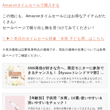
Amazonタイムセールで購入する
この他にも、Amazonタイムセールにはお得なアイテムがた
くさん♪
セールページで掘り出し物を見つけてみてください！
▷▶︎▷本日のタイムセール対象「水筒 子ども用」はこちら
※表示価格は記事執筆時点の価格です。現在の価格や在庫については各商
品ページでご確認ください。
SNS発信が好きな方へ、限定モニターに参加で
きるチャンスも！【4yuuuトレンドママ部】部
員募集中
美容やコスメ、ファッションが好きなママたちが集まる公式コミ
ュニティ『4yuuuトレンドママ部』♡ママ友がほしい方、コスメサ
ンプルをお試ししてくれる方、美容やママ向けの情報を一緒に発
信してくれる方を募集しています！
【年齢別】子供用「水筒」10選♪使いやすい＆
洗いやすいをチェック！
子供が大きくなると、水筒の出番が多くなってきますよね。保育