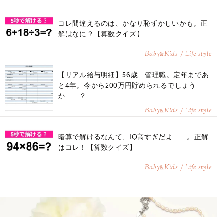
コレ間違えるのは、かなり恥ずかしいかも。正
解はなに？【算数クイズ】
Baby
Kids / Life style
&
【リアル給与明細】56歳、管理職。定年まであ
と4年。今から200万円貯められるでしょう
か……？
Baby
Kids / Life style
&
暗算で解けるなんて、IQ高すぎだよ……。正解
はコレ！【算数クイズ】
Baby
Kids / Life style
&