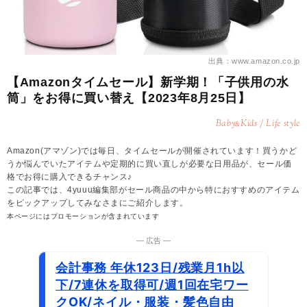
出典：www.amazon.co.jp
【Amazonタイムセール】新学期！「子供用の水
筒」をお得に買い替え【2023年8月25日】
Baby
Kids / Life style
&
Amazon(アマゾン)では毎日、タイムセールが開催されています！買うかど
うか悩んでいたアイテムや定期的に買い直しが必要な日用品が、セール価
格でお得に購入できるチャンス♪
この記事では、4yuuu編集部がセール商品の中から特におすすめのアイテム
をピックアップしてみなさまにご紹介します。
本ページにはプロモーションが含まれています
― 広告 ―
会計事務 年休123日/残業月1h以
下/7連休を取得可/週1回在宅ワー
クOK/ネイル・服装・髪色自由