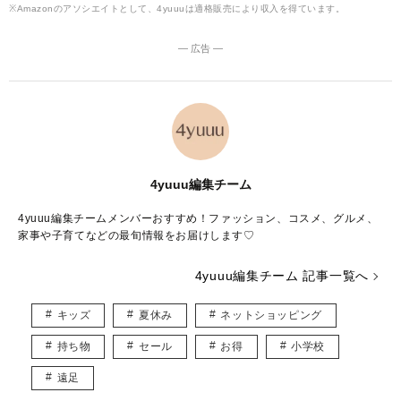
※Amazonのアソシエイトとして、4yuuuは適格販売により収入を得ています。
― 広告 ―
4yuuu編集チーム
4yuuu編集チームメンバーおすすめ！ファッション、コスメ、グルメ、
家事や子育てなどの最旬情報をお届けします♡
4yuuu編集チーム 記事一覧へ
キッズ
夏休み
ネットショッピング
持ち物
セール
お得
小学校
遠足