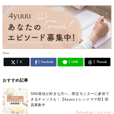
Share
X
Facebook
LINE
Threads
おすすめ記事
SNS発信が好きな方へ、限定モニターに参加で
きるチャンスも！【4yuuuトレンドママ部】部
員募集中
Baby
Kids / Life style
&