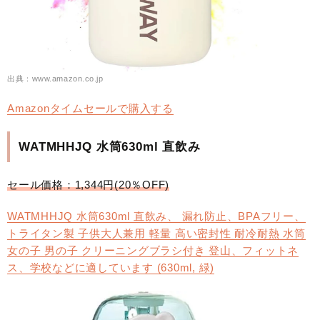
出典：www.amazon.co.jp
Amazonタイムセールで購入する
WATMHHJQ 水筒630ml 直飲み
セール価格：1,344円(20％OFF)
WATMHHJQ 水筒630ml 直飲み、 漏れ防止、BPAフリー、
トライタン製 子供大人兼用 軽量 高い密封性 耐冷耐熱 水筒
女の子 男の子 クリーニングブラシ付き 登山、フィットネ
ス、学校などに適しています (630ml, 緑)