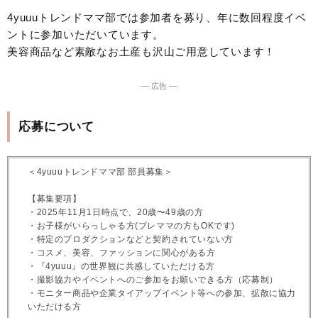
4yuuuトレンドママ部では参加者を募り、年に数回程度イベ
ントに参加いただいています。
美容商品など素敵なお土産も沢山ご用意しています！
― 広告 ―
応募について
＜4yuuuトレンドママ部 部員募集＞
【募集要項】
・2025年11月1日時点で、20歳〜49歳の方
・お子様がいらっしゃる方(プレママの方もOKです)
・特定のプロダクションなどと契約されていない方
・コスメ、美容、ファッションに関心がある方
・『4yuuu』の世界観に共感していただける方
・撮影協力やイベントへのご参加をお願いできる方（応募制）
・モニター商品や企業タイアップイベント等への参加、拡散に協力
いただける方