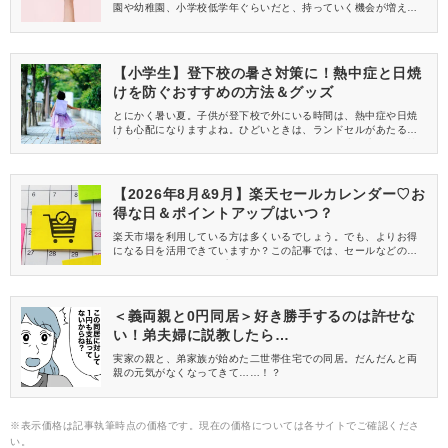
園や幼稚園、小学校低学年ぐらいだと、持っていく機会が増える
マストアイテムです。そこで今回は、子供が使いやすいおすすめ
水筒をご紹介♪人気メーカーをメインに、見た目も使い勝手もいい
水筒をセレクト。年齢別に合う仕様・機能も考えつつ、子供にぴ
ったりの水筒を持たせましょう。
【小学生】登下校の暑さ対策に！熱中症と日焼
けを防ぐおすすめの方法＆グッズ
とにかく暑い夏。子供が登下校で外にいる時間は、熱中症や日焼
けも心配になりますよね。ひどいときは、ランドセルがあたる背
中・肩あたりが汗だくなことも……。ここでは、小学生の登下校
中の暑さ対策に役立つ情報をご紹介。家にあるものでお金をかけ
ずにできる方法や、日差しを遮ったり体を冷したりする便利グッ
ズを取り上げます。暑さが厳しい時期でも元気いっぱいに毎日通
【2026年8月&9月】楽天セールカレンダー♡お
学できるよう、ママパパがサポートしてあげてくださいね♪
得な日＆ポイントアップはいつ？
楽天市場を利用している方は多くいるでしょう。でも、よりお得
になる日を活用できていますか？この記事では、セールなどのお
得な日やポイントアップイベントがいつ開催されているのかを、
カレンダーでご紹介！イベントの内容もおさらいします。楽天初
心者やもっとお得に活用したい方は、ぜひチェックしてください
ね！
＜義両親と0円同居＞好き勝手するのは許せな
い！弟夫婦に説教したら…
実家の親と、弟家族が始めた二世帯住宅での同居。だんだんと両
親の元気がなくなってきて……！？
※表示価格は記事執筆時点の価格です。現在の価格については各サイトでご確認くださ
い。