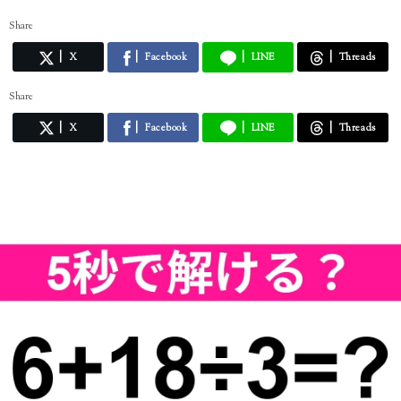
Share
X
Facebook
LINE
Threads
Share
X
Facebook
LINE
Threads