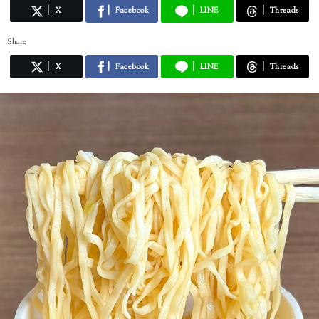
X
Facebook
LINE
Threads
Share
X
Facebook
LINE
Threads