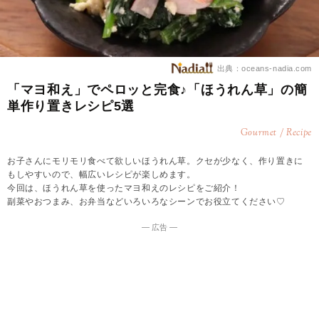
出典：oceans-nadia.com
「マヨ和え」でペロッと完食♪「ほうれん草」の簡
単作り置きレシピ5選
Gourmet / Recipe
お子さんにモリモリ食べて欲しいほうれん草。クセが少なく、作り置きに
もしやすいので、幅広いレシピが楽しめます。
今回は、ほうれん草を使ったマヨ和えのレシピをご紹介！
副菜やおつまみ、お弁当などいろいろなシーンでお役立てください♡
― 広告 ―