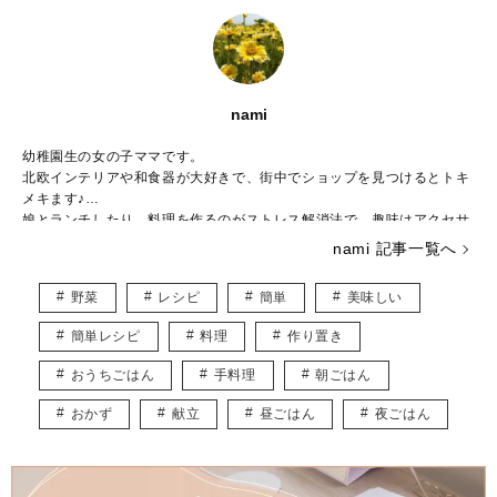
nami
幼稚園生の女の子ママです。
北欧インテリアや和食器が大好きで、街中でショップを見つけるとトキ
メキます♪
娘とランチしたり、料理を作るのがストレス解消法で、趣味はアクセサ
リー作りです。
nami 記事一覧へ
子ども用やペット用のアクセサリーを販売しつつ、いつかは大型犬と一
緒に暮らしたいなぁと夢見ています。
野菜
レシピ
簡単
美味しい
皆様に役立つ情報を、楽しくお届けしていけたらと思います♡
簡単レシピ
料理
作り置き
おうちごはん
手料理
朝ごはん
おかず
献立
昼ごはん
夜ごはん