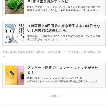
単♪作り置きおかずレシピ
忙しいママにとって、美味しい作り置きレシピはまさに救世主的
存在！今回ご紹介するのは、栄養満点で絶品な「ほうれん草」を
使った作り置きおかずレシピです。パパッと楽に作れて美味しい
レシピばかりなので、ぜひ休日の時間を使って、作ってみてくだ
さいね♪
＜義両親と0円同居＞好き勝手するのは許せな
い！弟夫婦に説教したら…
実家の親と、弟家族が始めた二世帯住宅での同居。だんだんと両
親の元気がなくなってきて……！？
※表示価格は記事執筆時点の価格です。現在の価格については各サイトでご確認くださ
い。
アンケート回答で、スマートウォッチが当た
る！
応募は簡単！Fitbit Inspire3がもらえるチャンス！
4MOONでキャンペーン第2弾実施中♪詳細は記事でチェック！
― 広告 ―