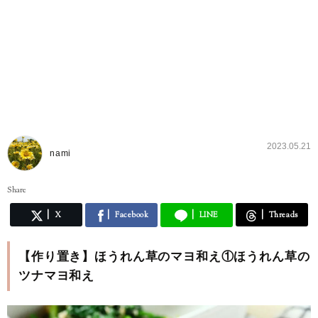
2023.05.21
nami
Share
X
Facebook
LINE
Threads
【作り置き】ほうれん草のマヨ和え①ほうれん草の
ツナマヨ和え