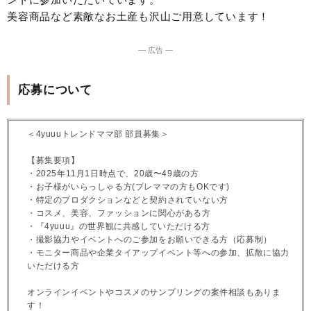
美容商品など素敵なお土産も沢山ご用意しています！
― 広告 ―
応募について
＜4yuuuトレンドママ部 部員募集＞
【募集要項】
・2025年11月1日時点で、20歳〜49歳の方
・お子様がいらっしゃる方(プレママの方もOKです)
・特定のプロダクションなどと契約されていない方
・コスメ、美容、ファッションに関心がある方
・『4yuuu』の世界観に共感していただける方
・撮影協力やイベントへのご参加をお願いできる方（応募制）
・モニター商品や企業タイアップイベント等への参加、拡散に協力
いただける方
オンラインイベントやコスメのサンプリングの案件相談もありま
す！