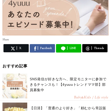
Share
X
Facebook
LINE
Threads
おすすめ記事
SNS発信が好きな方へ、限定モニターに参加で
きるチャンスも！【4yuuuトレンドママ部】部
員募集中
Baby
Kids / Life style
&
【日清】「普通のより好き」「頼むから常設販