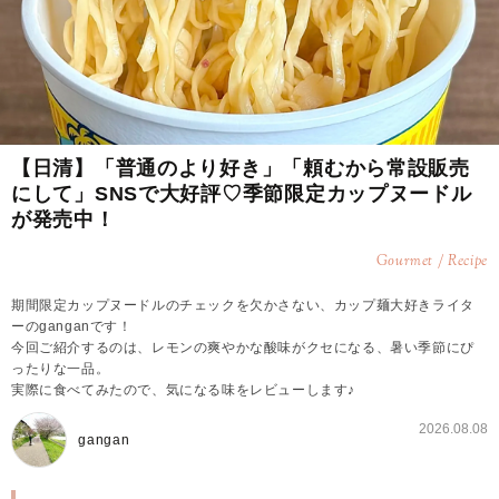
【日清】「普通のより好き」「頼むから常設販売
にして」SNSで大好評♡季節限定カップヌードル
が発売中！
Gourmet / Recipe
期間限定カップヌードルのチェックを欠かさない、カップ麺大好きライタ
ーのganganです！
今回ご紹介するのは、レモンの爽やかな酸味がクセになる、暑い季節にぴ
ったりな一品。
実際に食べてみたので、気になる味をレビューします♪
2026.08.08
gangan