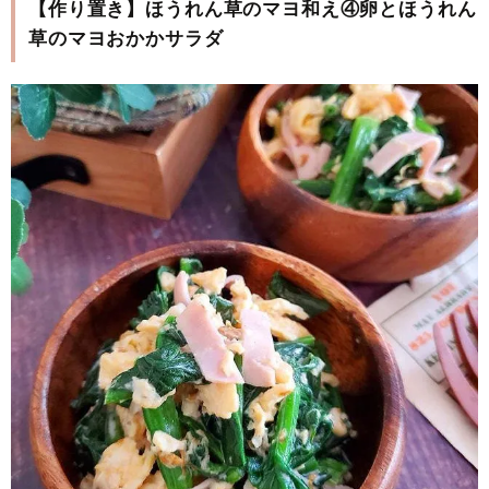
【作り置き】ほうれん草のマヨ和え④卵とほうれん
草のマヨおかかサラダ