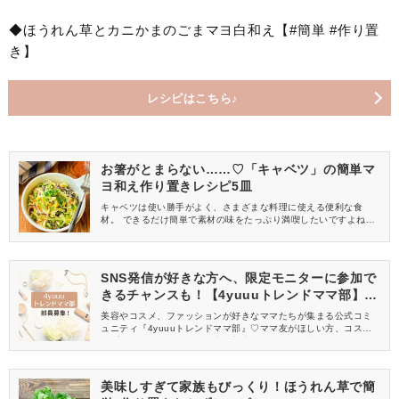
◆ほうれん草とカニかまのごまマヨ白和え【#簡単 #作り置
き】
レシピはこちら♪
お箸がとまらない……♡「キャベツ」の簡単マ
ヨ和え作り置きレシピ5皿
キャベツは使い勝手がよく、さまざまな料理に使える便利な食
材。 できるだけ簡単で素材の味をたっぷり満喫したいですよね。
それなら「マヨ和え」はいかがでしょうか？ マヨネーズで和える
だけの簡単調理とは思えない完成度です♡ 今回は、作り置きもで
きるレシピをご紹介します。ぜひチャレンジしてみてください
ね。
SNS発信が好きな方へ、限定モニターに参加で
きるチャンスも！【4yuuuトレンドママ部】部
員募集中
美容やコスメ、ファッションが好きなママたちが集まる公式コミ
ュニティ『4yuuuトレンドママ部』♡ママ友がほしい方、コスメサ
ンプルをお試ししてくれる方、美容やママ向けの情報を一緒に発
信してくれる方を募集しています！
美味しすぎて家族もびっくり！ほうれん草で簡