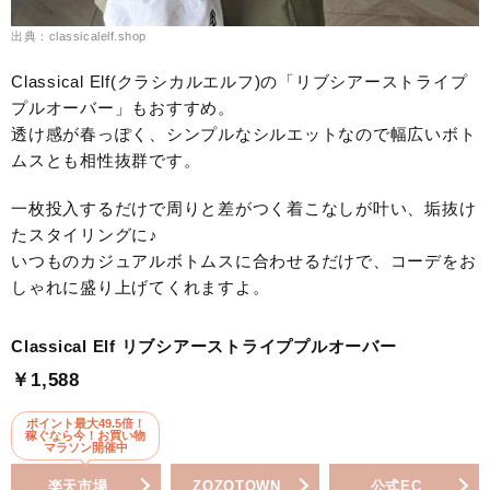
出典：classicalelf.shop
Classical Elf(クラシカルエルフ)の「リブシアーストライプ
プルオーバー」もおすすめ。
透け感が春っぽく、シンプルなシルエットなので幅広いボト
ムスとも相性抜群です。
一枚投入するだけで周りと差がつく着こなしが叶い、垢抜け
たスタイリングに♪
いつものカジュアルボトムスに合わせるだけで、コーデをお
しゃれに盛り上げてくれますよ。
Classical Elf リブシアーストライププルオーバー
￥1,588
ポイント最大49.5倍！
稼ぐなら今！お買い物
マラソン開催中
楽天市場
ZOZOTOWN
公式EC