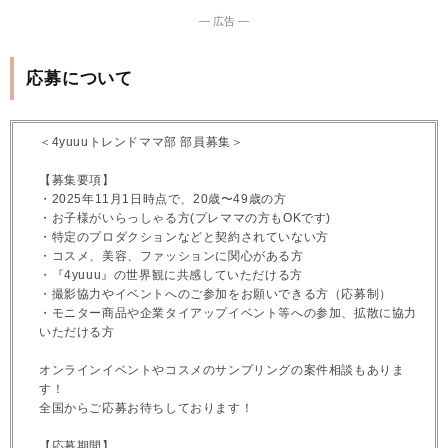
― 広告 ―
応募について
＜4yuuuトレンドママ部 部員募集＞
【募集要項】
・2025年11月1日時点で、20歳〜49歳の方
・お子様がいらっしゃる方(プレママの方もOKです)
・特定のプロダクションなどと契約されていない方
・コスメ、美容、ファッションに関心がある方
・『4yuuu』の世界観に共感していただける方
・撮影協力やイベントへのご参加をお願いできる方（応募制）
・モニター商品や企業タイアップイベント等への参加、拡散に協力
いただける方
オンラインイベントやコスメのサンプリングの案件相談もありま
す！
全国からご応募お待ちしております！
【応募期間】