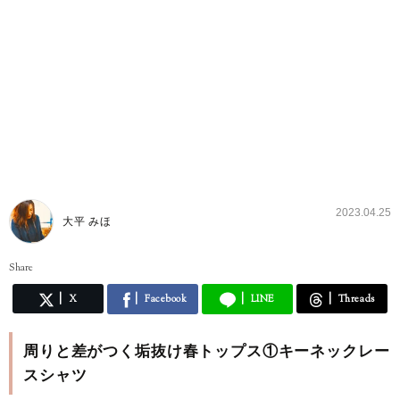
2023.04.25
大平 みほ
Share
X
Facebook
LINE
Threads
周りと差がつく垢抜け春トップス①キーネックレー
スシャツ