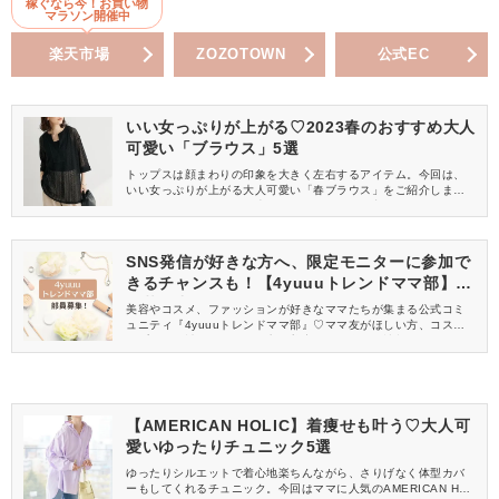
稼ぐなら今！お買い物
マラソン開催中
楽天市場
ZOZOTOWN
公式EC
いい女っぷりが上がる♡2023春のおすすめ大人
可愛い「ブラウス」5選
トップスは顔まわりの印象を大きく左右するアイテム。今回は、
いい女っぷりが上がる大人可愛い「春ブラウス」をご紹介しま
す。一気におしゃれに仕上がるので、ぜひ取り入れてみてくださ
いね♡
SNS発信が好きな方へ、限定モニターに参加で
きるチャンスも！【4yuuuトレンドママ部】部
員募集中
美容やコスメ、ファッションが好きなママたちが集まる公式コミ
ュニティ『4yuuuトレンドママ部』♡ママ友がほしい方、コスメサ
ンプルをお試ししてくれる方、美容やママ向けの情報を一緒に発
信してくれる方を募集しています！
【AMERICAN HOLIC】着痩せも叶う♡大人可
愛いゆったりチュニック5選
ゆったりシルエットで着心地楽ちんながら、さりげなく体型カバ
ーもしてくれるチュニック。今回はママに人気のAMERICAN HOL