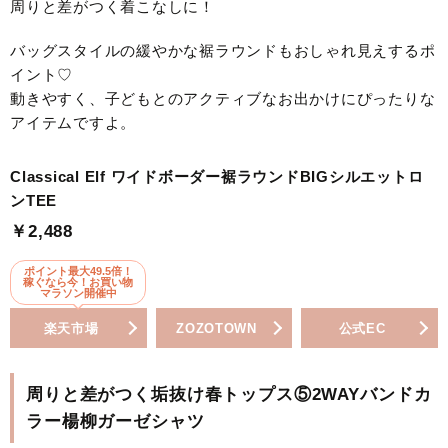
周りと差がつく着こなしに！
バッグスタイルの緩やかな裾ラウンドもおしゃれ見えするポ
イント♡
動きやすく、子どもとのアクティブなお出かけにぴったりな
アイテムですよ。
Classical Elf ワイドボーダー裾ラウンドBIGシルエットロ
ンTEE
￥2,488
ポイント最大49.5倍！
稼ぐなら今！お買い物
マラソン開催中
楽天市場
ZOZOTOWN
公式EC
周りと差がつく垢抜け春トップス⑤2WAYバンドカ
ラー楊柳ガーゼシャツ