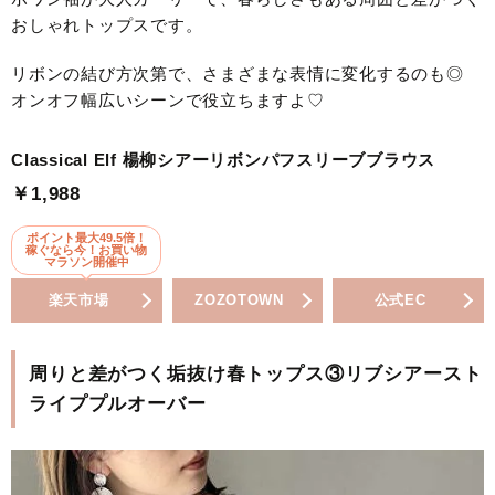
おしゃれトップスです。
リボンの結び方次第で、さまざまな表情に変化するのも◎
オンオフ幅広いシーンで役立ちますよ♡
Classical Elf 楊柳シアーリボンパフスリーブブラウス
￥1,988
ポイント最大49.5倍！
稼ぐなら今！お買い物
マラソン開催中
楽天市場
ZOZOTOWN
公式EC
周りと差がつく垢抜け春トップス③リブシアースト
ライププルオーバー