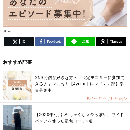
Share
X
Facebook
LINE
Threads
おすすめ記事
SNS発信が好きな方へ、限定モニターに参加で
きるチャンスも！【4yuuuトレンドママ部】部
員募集中
Baby
Kids / Life style
&
【2026年8月】めちゃくちゃ今っぽい。ワイド
パンツを使った最旬コーデ5選