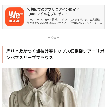
＼初めてのアプリログイン限定／
1,000マイルをプレゼント！
キャンペーン、セール情報、スタッフのスタイリング、会員証機
能が便利なBEAMS公式スマホアプリ「WeBEAMS」を今すぐチェ
ック♪
― 広告 ―
周りと差がつく垢抜け春トップス②楊柳シアーリボ
ンパフスリーブブラウス