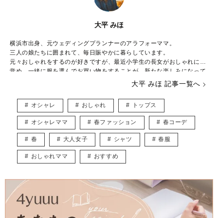
大平 みほ
横浜市出身、元ウェディングプランナーのアラフォーママ。
三人の娘たちに囲まれて、毎日賑やかに暮らしています。
元々おしゃれをするのが好きですが、最近小学生の長女がおしゃれに目
覚め、一緒に服を選んでお買い物をすることが、新たな楽しみになって
きました。
大平 みほ 記事一覧へ
下の娘たちはおしゃれより遊びたい盛り！シーズン毎に子供が楽しめる
イベントを考え、全力で楽しんでいます。
オシャレ
おしゃれ
トップス
やりたいことがたくさんありすぎて、毎日時間が足りないのがちょっと
した悩み。
オシャレママ
春ファッション
春コーデ
ベビーマッサージ、ベビーヨガの資格持っています。
春
大人女子
シャツ
春服
育児をしながら、多くのママが楽しめるような記事をお届けできたらと
思っています。
おしゃれママ
おすすめ