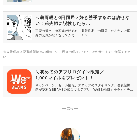
IC(アメリカンホリック)から、おすすめアイテムをご紹介します！
春アイテムの買い足しに、ぜひ役立ててくださいね♡
＜義両親と0円同居＞好き勝手するのは許せな
い！弟夫婦に説教したら…
実家の親と、弟家族が始めた二世帯住宅での同居。だんだんと両
親の元気がなくなってきて……！？
※表示価格は記事執筆時点の価格です。現在の価格については各サイトでご確認くださ
い。
＼初めてのアプリログイン限定／
1,000マイルをプレゼント！
キャンペーン、セール情報、スタッフのスタイリング、会員証機
能が便利なBEAMS公式スマホアプリ「WeBEAMS」を今すぐチェ
ック♪
― 広告 ―