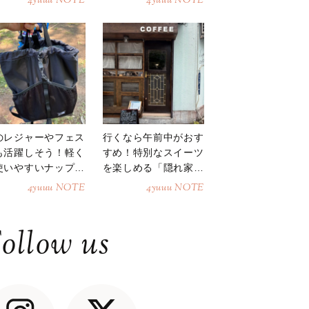
4yuuu NOTE
4yuuu NOTE
のレジャーやフェス
行くなら午前中がおす
も活躍しそう！軽く
すめ！特別なスイーツ
使いやすいナップサ
を楽しめる「隠れ家カ
ク
フェ」
4yuuu NOTE
4yuuu NOTE
ollow us