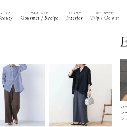
ビューティー
グルメ・レシピ
インテリア
旅行・おでかけ
Beauty
Gourmet / Recipe
Interior
Trip / Go out
E
カ
レ
マ
下