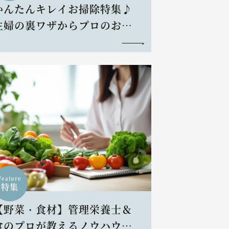
かんたんキレイお掃除特集♪
主婦の裏ワザからプロのお掃
除術まで
Feature
特集
【野菜・食材】管理栄養士＆
食のプロが教えるノウハウと