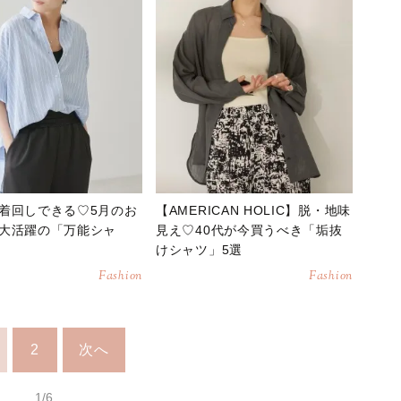
着回しできる♡5月のお
【AMERICAN HOLIC】脱・地味
大活躍の「万能シャ
見え♡40代が今買うべき「垢抜
けシャツ」5選
Fashion
Fashion
2
次へ
1/6