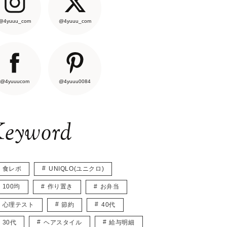
@4yuuu_com
@4yuuu_com
@4yuuucom
@4yuuu0084
eyword
食レポ
UNIQLO(ユニクロ)
100均
作り置き
お弁当
心理テスト
節約
40代
30代
ヘアスタイル
給与明細