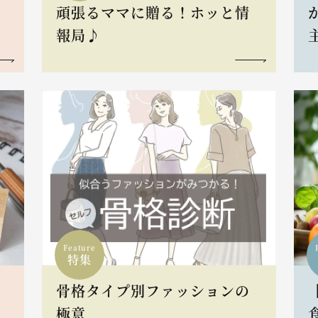
頑張るママに贈る！ホッと情
報局♪
Feature
特集
骨格タイプ別ファッションの
L
極意