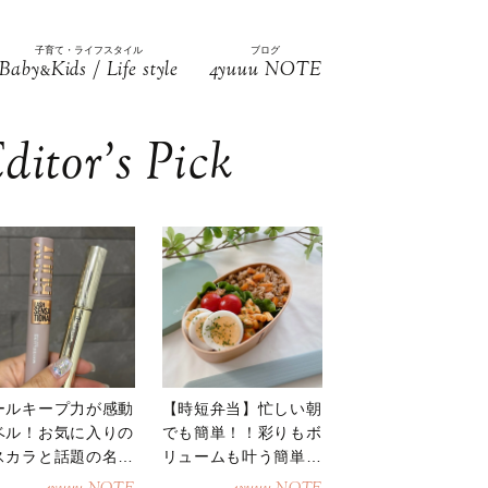
子育て・ライフスタイル
ブログ
Baby
Kids / Life style
4yuuu NOTE
&
ditor’s Pick
ールキープ力が感動
【時短弁当】忙しい朝
ベル！お気に入りの
でも簡単！！彩りもボ
スカラと話題の名品
リュームも叶う簡単そ
地
ぼろ弁当！