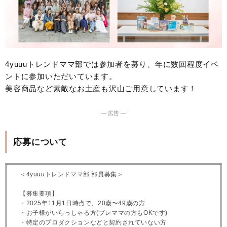
4yuuuトレンドママ部では参加者を募り、年に数回程度イベ
ントに参加いただいています。
美容商品など素敵なお土産も沢山ご用意しています！
― 広告 ―
応募について
＜4yuuuトレンドママ部 部員募集＞
【募集要項】
・2025年11月1日時点で、20歳〜49歳の方
・お子様がいらっしゃる方(プレママの方もOKです)
・特定のプロダクションなどと契約されていない方