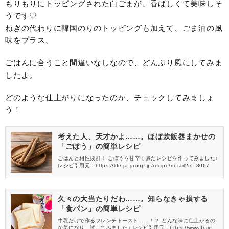
もりもりにトッピングされた白ごまが、香ばしくて美味しそ
うです♡
ねぎの代わりに韓国のりのトッピングも加えて、ごま油の風
味をプラス。
ごはんに合うこと間違いなしなので、どんぶり風にしてみま
したよ。
どのような仕上がりになったのか、チェックしてみましょ
う！
考えた人、天才かよ……。ほぼ炊飯器まかせの
「ごぼう」の簡単レシピ
ごはんと相性抜群！ ごぼうを甘辛く煮たレシピを作ってみました♪
レシピ引用元：https://life.ja-group.jp/recipe/detail?id=8067
久々の大当たりだわ……。知らなきゃ損する
「食パン」の簡単レシピ
牛乳だけで作るフレンチトースト……！？ どんな味に仕上がるの
か気になり、試してみました♪ レシピ引用元：https://www.fujipa