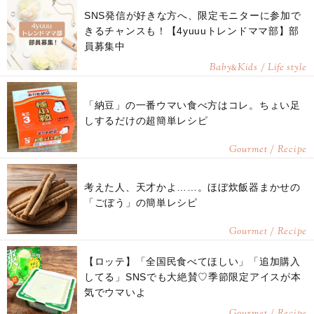
SNS発信が好きな方へ、限定モニターに参加で
きるチャンスも！【4yuuuトレンドママ部】部
員募集中
Baby
Kids / Life style
&
「納豆」の一番ウマい食べ方はコレ。ちょい足
しするだけの超簡単レシピ
Gourmet / Recipe
考えた人、天才かよ……。ほぼ炊飯器まかせの
「ごぼう」の簡単レシピ
Gourmet / Recipe
【ロッテ】「全国民食べてほしい」「追加購入
してる」SNSでも大絶賛♡季節限定アイスが本
気でウマいよ
Gourmet / Recipe