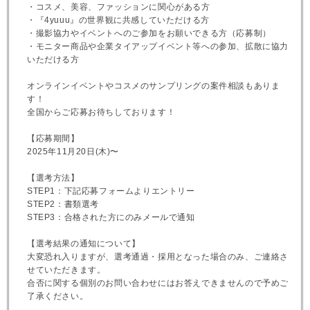
・コスメ、美容、ファッションに関心がある方
・『4yuuu』の世界観に共感していただける方
・撮影協力やイベントへのご参加をお願いできる方（応募制）
・モニター商品や企業タイアップイベント等への参加、拡散に協力
いただける方
オンラインイベントやコスメのサンプリングの案件相談もありま
す！
全国からご応募お待ちしております！
【応募期間】
2025年11月20日(木)〜
【選考方法】
STEP1：下記応募フォームよりエントリー
STEP2：書類選考
STEP3：合格された方にのみメールで通知
【選考結果の通知について】
大変恐れ入りますが、選考通過・採用となった場合のみ、ご連絡さ
せていただきます。
合否に関する個別のお問い合わせにはお答えできませんので予めご
了承ください。