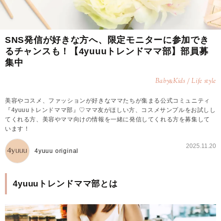
SNS発信が好きな方へ、限定モニターに参加でき
るチャンスも！【4yuuuトレンドママ部】部員募
集中
Baby
Kids / Life style
&
美容やコスメ、ファッションが好きなママたちが集まる公式コミュニティ
『4yuuuトレンドママ部』♡ママ友がほしい方、コスメサンプルをお試しし
てくれる方、美容やママ向けの情報を一緒に発信してくれる方を募集して
います！
2025.11.20
4yuuu original
4yuuuトレンドママ部とは