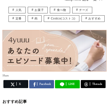
https://tasty-time.net/
YouTube動画内で紹介している情報をアップしています。
人気
お菓子
食べ物
チーズ
YouTubeよりも細かい情報を掲載していますので、良かったらぜひご覧
ください。
定番
肉
Costco(コストコ)
おすすめ
★Instagram：
https://www.instagram.com/tastytime2019/
★Facebook：
https://www.facebook.com/TastyTimeChannel/
★Twitter：
https://twitter.com/TastyTime2019
★Youtube：
https://www.youtube.com/c/TastyTimeJapan
Share
X
Facebook
LINE
Threads
おすすめ記事