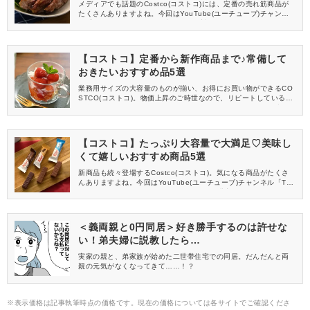
メディアでも話題のCostco(コストコ)には、定番の売れ筋商品が
たくさんありますよね。今回はYouTube(ユーチューブ)チャンネ
ル「TastyTime」の動画の中から、絶対チェックしてほしいコスト
コで人気の食品をご紹介します。
【コストコ】定番から新作商品まで♪常備して
おきたいおすすめ品5選
業務用サイズの大容量のものが揃い、お得にお買い物ができるCO
STCO(コストコ)。物価上昇のご時世なので、リピートしている方
も多いのではないでしょうか？今回はYouTube(ユーチューブ)チ
ャンネル「TastyTime」の動画より、コストコの定番や新作を含め
たおすすめ商品をご紹介します。
【コストコ】たっぷり大容量で大満足♡美味し
くて嬉しいおすすめ商品5選
新商品も続々登場するCostco(コストコ)。気になる商品がたくさ
んありますよね。今回はYouTube(ユーチューブ)チャンネル「Tas
tyTime」の動画から、コストコのおすすめ購入品をご紹介しま
す。
＜義両親と0円同居＞好き勝手するのは許せな
い！弟夫婦に説教したら…
実家の親と、弟家族が始めた二世帯住宅での同居。だんだんと両
親の元気がなくなってきて……！？
※表示価格は記事執筆時点の価格です。現在の価格については各サイトでご確認くださ