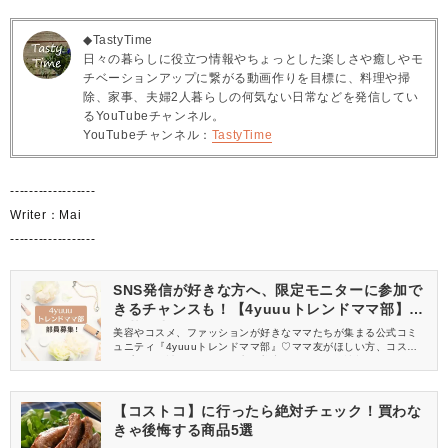
◆TastyTime
日々の暮らしに役立つ情報やちょっとした楽しさや癒しやモ
チベーションアップに繋がる動画作りを目標に、料理や掃
除、家事、夫婦2人暮らしの何気ない日常などを発信してい
るYouTubeチャンネル。
YouTubeチャンネル：
TastyTime
------------------
Writer：Mai
------------------
SNS発信が好きな方へ、限定モニターに参加で
きるチャンスも！【4yuuuトレンドママ部】部
員募集中
美容やコスメ、ファッションが好きなママたちが集まる公式コミ
ュニティ『4yuuuトレンドママ部』♡ママ友がほしい方、コスメサ
ンプルをお試ししてくれる方、美容やママ向けの情報を一緒に発
信してくれる方を募集しています！
【コストコ】に行ったら絶対チェック！買わな
きゃ後悔する商品5選