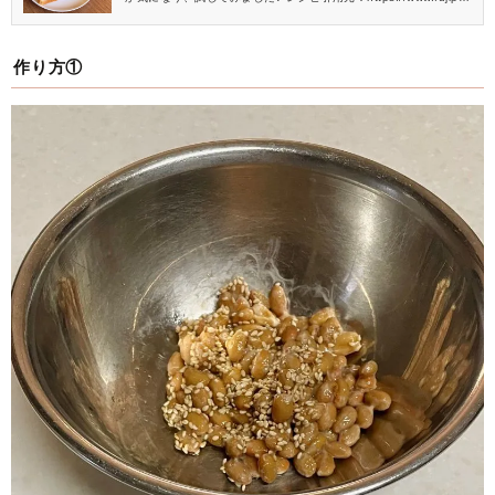
n.co.jp/recipe/051817.html
作り方①