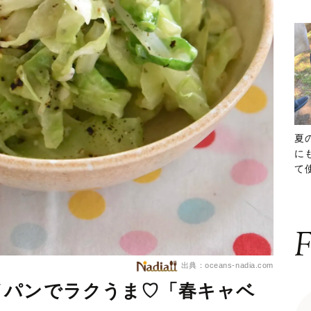
夏
に
て
ッ
F
出典：oceans-nadia.com
イパンでラクうま♡「春キャベ