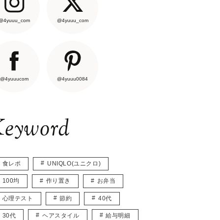
@4yuuu_com
@4yuuu_com
@4yuuucom
@4yuuu0084
eyword
食レポ
UNIQLO(ユニクロ)
100均
作り置き
お弁当
心理テスト
節約
40代
30代
ヘアスタイル
給与明細