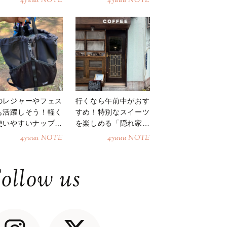
4yuuu NOTE
4yuuu NOTE
のレジャーやフェス
行くなら午前中がおす
も活躍しそう！軽く
すめ！特別なスイーツ
使いやすいナップサ
を楽しめる「隠れ家カ
ク
フェ」
4yuuu NOTE
4yuuu NOTE
ollow us