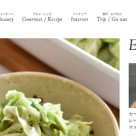
ビューティー
グルメ・レシピ
インテリア
旅行・おでかけ
Beauty
Gourmet / Recipe
Interior
Trip / Go out
E
カ
レ
マ
下