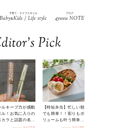
子育て・ライフスタイル
ブログ
Baby
Kids / Life style
4yuuu NOTE
&
ditor’s Pick
ールキープ力が感動
【時短弁当】忙しい朝
ベル！お気に入りの
でも簡単！！彩りもボ
スカラと話題の名品
リュームも叶う簡単そ
地
ぼろ弁当！